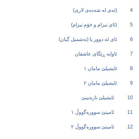
4
(ئەی لە شەدەی لاری)
5
(ئای نیزام و خۆم نیزام)
6
ئای لە دوور یا (نەشمیل گیان)
7
ئاوایە ڕێگای عاشقان
8
ئایشیلێ مامان ١
9
ئایشیلێ مامان ٢
10
ئایشیلێ نازەنینێ
11
ئامینێ سوورەگووڵ ١
12
ئامینێ سوورەگووڵ ٢