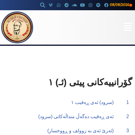
08/08/2026
Skip
to
content
گۆرانییەکانی پیتی (ئـ) ١
1
(سرود) ئەی ڕەقیب ١
2
ئەی ڕەقیب دەگەڵ منداڵەکانی (سرود)
3
(ئەرێ ئەی بە زوولف و ڕووخسار)