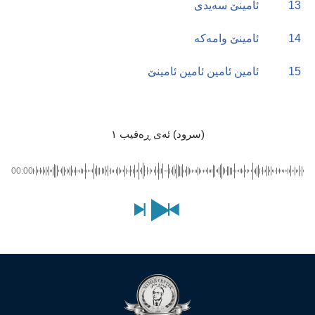
13
ئامینێ سەیدی
14
ئامینێ وامەکە
15
ئامین ئامین ئامین ئامینێ
(سرود) ئەی ڕەقیب ١
00:00