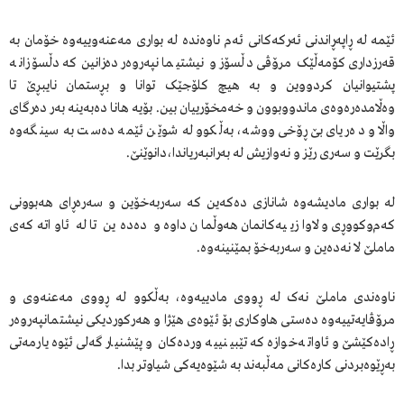
ئێمە لە ڕاپەڕاندنی ئەرکەکانی ئەم ناوەندە لە بواری مەعنەوییەوە خۆمان بە
قەرزداری کۆمەڵێک مرۆڤی دڵسۆز و نیشتیمانپەروەر دەزانین کە دڵسۆزانە
پشتیوانیان کردووین و بە هیچ کلۆجێک توانا و بڕستمان نایبڕێ تا
وەڵامدەرەوەی ماندووبوون و خەمخۆرییان بین. بۆیە هانا دەبەینە بەر دەرگای
واڵا و دەریای بێ‌ڕۆخی ووشە، بەڵکوو لە شوێن ئێمە دەست بە سینگەوە
بگرێت و سەری رێز و نەوازیش لە بەرانبەریاندا،دانوێنێ.
لە بواری مادیشەوە شانازی دەکەین کە سەربەخۆین و سەرەڕای هەبوونی
کەم‌وکووڕی و لاوازییەکانمان هەوڵمان داوە و دەدەین تا لە ئاواتەکەی
ماملێ لا نەدەین و سەربەخۆ بمێنینەوە.
ناوەندی ماملێ نەک لە ڕووی مادییەوە، بەڵکوو لە ڕووی مەعنەوی و
مرۆڤایەتییەوە دەستی هاوکاری بۆ ئێوەی هێژا و هەرکوردیکی نیشتمانپەروەر
ڕادەکێشێ و ئاواتەخوازە کە تێبینییە وردەکان و پێشنیارگەلی ئێوە یارمەتی
بەڕێوەبردنی کارەکانی مەڵبەند بە شێوەیەکی شیاوتر بدا.