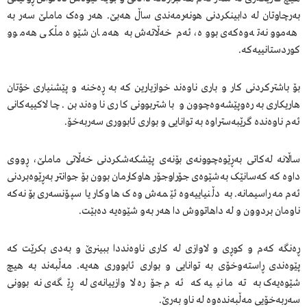
بەرچاوتان لە دابینکردنی هونەرمەندی ساڵ هەبێ. هەر وەک ماملێ سەر بە
هەموو نەتەوەکەی بووە، ئەم خەڵاتەش بە هەمان شێوە مڵکی هەموو
کوردستانییەکە.
بۆ باشترکردنی کار و باری ناوەند خوازیارین کە بە ڕەخنە و پێشنیاری خۆتان
هاریکاری بەرەوپێشەوەچوون و باشتربوونی کاری ناوەند بن. چالاکییەکانی
ئەم ناوەندە گرێبەستراوە بە توانایی و بواری ئابووری سەربەخۆ.
ساڵانە لەکاتی بەڕێوەچوونەی بۆنەی پێشکەشکردنی خەڵاتی ماملێ، ڕووی
داوە کە کەسانێک بەشێوەی جۆراوجۆر هاوکارمان بوون بۆ جوانتر بەڕێوەبردنی
ئەم مەراسیمانە. بە دڵنیاییەوە ئێمەش وەک هاوکار یا سپۆنسەری بۆنەکە
ناومان بردوون و لە داهاتووش دا هەر بەو شێوەیە دەبێت.
ڕەنگە کەم و کوڕی و لاوازی لە کاری ناوەنددا ببینرێ و بەدی بکرێت کە
پێوەندی ڕاستەوخۆی بە توانایی و بواری ئابووری هەیە. مەڵبەند بە هیچ
شێوەیەک بە تەما نییە کە ئەم جۆرە لاوازییانەی لە ڕێگەی نەبوونی
سەربەخۆیی مەڵبەندەوە لە ناو بەرێ.