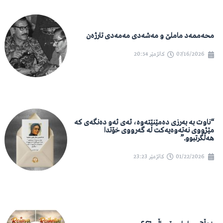
محەممەد ماملێ و مەشەدی مەمەدی تارژەن
07/16/2026
کاتژمێر
20:54
“ناوت بە بەرزی دەمێنێتەوە، ئەی ئەو دەنگەی کە
مێژووی نەتەوەیەکت لە گەرووی خۆتدا
هەڵگرتبوو.”
01/22/2026
کاتژمێر
23:23