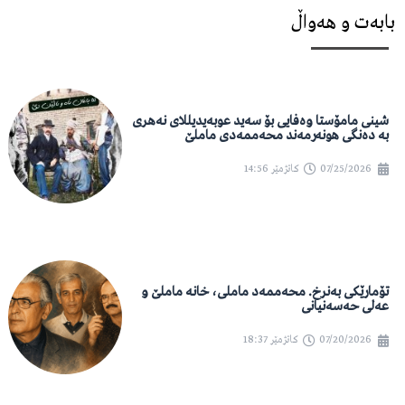
بابەت و هەواڵ
شینی مامۆستا وەفایی بۆ سەید عوبەیدیللای نەهری
بە دەنگی هونەرمەند محەممەدی ماملێ
07/25/2026
کاتژمێر
14:56
تۆمارێکی بەنرخ. محەممەد ماملی، خانە ماملێ و
عەلی حەسەنیانی
07/20/2026
کاتژمێر
18:37