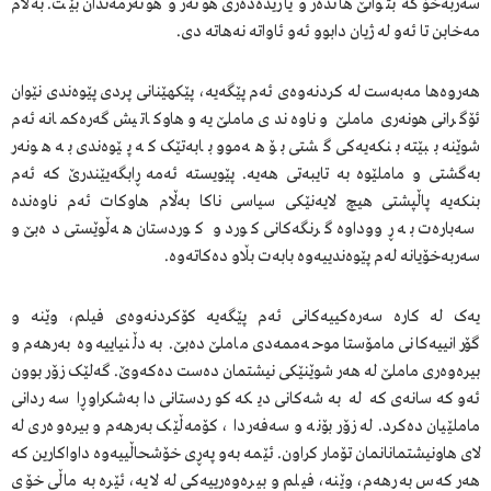
سەربەخۆ کە بتوانێ هاندەر و یاریدەدەری هونەر و هونەرمەندان بێت. بەڵام
مەخابن تا ئەو لە ژیان دابوو ئەو ئاواتە نەهاتە دی.
هەروەها مەبەست لە کردنەوەی ئەم پێگەیە، پێکهێنانی پردی پێوەندی نێوان
ئۆگرانی هونەری ماملێ و ناوەندی ماملێ‌یە و هاوکاتیش گەرەکمانە ئەم
شوێنە ببێتە بنکەیەکی گشتی بۆ هەموو بابەتێک کە پێوەندی بە هونه‌ر
به‌گشتی و ماملێوە به ‌تایبه‌تی هەیە. پێویستە ئەمە ڕابگەیێندرێ کە ئەم
بنکەیە پاڵپشتی هیچ لایەنێکی سیاسی ناکا بەڵام هاوکات ئەم ناوەندە
سەبارەت بە ڕووداوە گرنگەکانی کورد و کوردستان هەڵوێستی دەبێ و
سەربەخۆیانە لەم پێوەندییەوە بابەت بڵاو دەکاتەوە.
یەک لە کارە سەرەکییەکانی ئەم پێگەیە کۆکردنەوەی فیلم، وێنە و
گۆرانییەکانی مامۆستا موحەممەدی ماملێ دەبێ. بە دڵنیاییەوە بەرهەم و
بیرەوەری ماملێ لە هەر شوێنێکی نیشتمان دەست دەکەوێ. گەلێک زۆر بوون
ئەو کەسانەی کە لە بەشەکانی دیکە کوردستانی دابەشکراو ڕا سەردانی
ماملێیان دەکرد. لە زۆر بۆنە و سەفەردا ، کۆمه‌ڵێک بەرهەم و بیرەوەری لە
لای هاونیشتمانانمان تۆمار کراون. ئێمە بەو پەڕی خۆشحاڵییەوە داواکارین کە
هەر کەس بەرهەم، وێنە، فیلم و بیرەوەرییەکی لە لایە، ئێرە بە ماڵی خۆی