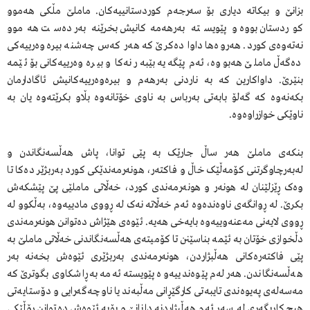
بزانێ و بیکاتە دیاری بۆ سەرجەم کوردستانییەکان. ماملێ مڵکی هەموو
کوردستان بووە و پێویستە بەرهەمەکانیش بخرێنە بەر دەست هەموو
نەتەوەی کورد. هەروەها داوا دەکرێ کە هەر کەس چەشنە بیرەوەرییەکی
دەگەڵ ماملێ هەبووە، ئەم پێگەیە بێبەر نەکا و بیرەوەرییەکانی بۆ ئێمە
بنێرێ. داواکارین کە بە ناردنی بەرهەم و بیرەوەرییەکانیش ئاگادارمان
بکەنەوە کە گەلۆ بابەتی بەرباس بە ناوی خۆتانەوە بڵاو بکرێتەوە یان بە
ناوێکی خوازراوەوە.
بنکەی ماملێ هەر ساڵ جارێک بە پێی توانا، پاش هەڵسەنگاندن و
لەبەرچاوگرتنی کۆمەڵێک خاڵ و فاکتەر، هونەرمەندێکی کورد بەربژێر دەکا تا
وەک ڕێزلێنان لە هونەر و هونەرمەندی کورد، خەڵاتی ماملێی پێ پێشکەش
بکرێ. لە ڕوانگەی ناوەندەوە ئەم خەڵاتە نەک لە ڕووی مادییەوە، بەڵکوو لە
ڕووی لایەنی مەعنەوییەوە بایەخی هەیە. ئێوەی هێژاش دەتوانن هونەرمەندی
دڵخوازی خۆتان بە ئێمە بناسێنن تا کۆمیتەی هەڵسەنگاندنی خەڵاتی ماملێ بە
پێی فاکتەرەکانی هەڵبژاردن، هونەرمەندی بەربژێری ئێوەش بخەنە بەر
هەڵسەنگاندن. هەر لەم پێوەندییەوە پێویستە ئەمە بە ڕاشکاوی بگوترێ کە
مەسەلەی په‌یوه‌ندی تایبه‌تی کارگێڕانی مه‌ڵبه‌ند یا ناوچەگەرایی و دۆستایەتی
هیچ کاریگەری لە سەر ئەم هەڵبژاردنە دانانێ و بۆیە ئێوەش دەتوانن ڕۆڵێکی