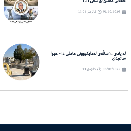
خەڵاتی ماملێ بۆ ساڵی ٢٠٢٦
01/20/2026
کاتژمێر
17:05
لە یادی ١٠٠ ساڵەی لەدایکبوونی ماملی دا – هیوا
ساعیدی
06/02/2025
کاتژمێر
09:43