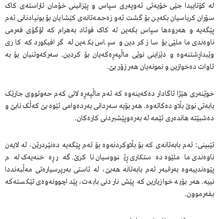
لە کۆتاییدا جێی خۆیەتی ئەوپەری سپاس و پێزانینی خۆمان ئاراستەی کاک
سۆران کرباسیان بکەین بۆ گشت ئەو زەحمەتانەی کێشایان بۆ بونیادنانی ئەم
پێگەیە و هەروەها سپاس بکەین لە کاک فوئاد بەهرام کە لۆگۆی فەرمی
ناوەندی ماملێی بۆ ساز کردین و سپاس بکەین لە گرافیکورد کە کاری
وێبداڕشتنەوە و دێزاینی نوێی ماڵپەڕەکەیان بۆ کردین. سەرکەوتنیان بۆ بە
ئاوات دەخوازین و نمونەیان هەر زۆر بێ.
خوێنەری هێژا ئاگادار دەکەینەوە کە ئەم ماڵپەڕە لانی کەم حەوتووی جارێک
بابەتی نوێ بڵاو دەکاتەوە. هەر بۆیە سەردانی بەردەوامی ئێوە بێ کەڵک نابێ و
دەشبێتە هاندەری ئێمە لە بەرەوپێشبردنی کارەکان.
تێبینی: ئەم بابەتانەی کە بۆ بڵاوکردنەوە بۆ ئەم پێگەیە دەنێردرێن، لە لایەن
ناوەندی ماملێوە دەستکاری ڕێنووسیان ناکرێ. گەر ڕەخنەیەک لەم
پێوەندییەوە بەرانبەر ئەم بابەتانە هەبێ، لە ئاستی بەرپرسیارەتی مەڵبەنددا
نییە. هەر بۆیە خوازیارین کە پێش ناردنی بابەت، پێداچوونەوەی تێکستەکە
بفەرموون.