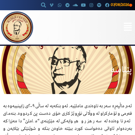
07/08/2026
Skip
to
content
پێناسە
ئەم ماڵپەڕە سەر بە ناوەندی ماملێیە. ئەو بنکەیە لە ساڵی ٢٠٠٩ی زایینییەوە بە
فەرمی و تۆمارکراو لە ووڵاتی نۆڕوێژ کاری خۆی دەست پێ کردووە. بنەمای
ئەم ناوەندە لە سەر هزر و هیوایەکی لەمێژینەی “ماملێ” دامەزرا کە
بەردەوام ئاواتی دەخواست کورد ببێتە خاوەن بنکە و شوێنێکی بێلایەن و