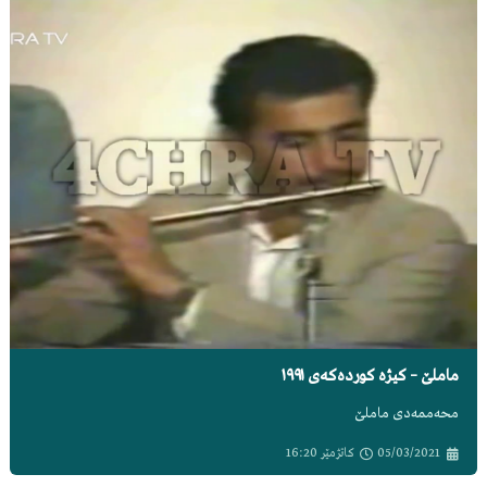
ماملێ – کیژە کوردەکەی ١٩٩١
محەممەدی ماملێ
05/03/2021
کاتژمێر
16:20