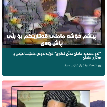
“لەو دەمەیدا ماملێ دەڵێ قەتارێ” خوێندنەوەی مامۆستا هێمن و
قەتاری ماملێ
08/13/2023
کاتژمێر
13:54