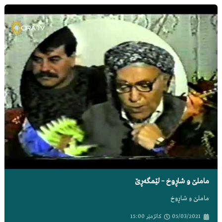
ماملێ و شاڕوخ – لێمگەڕێ
ماملێ و شاڕوخ
05/03/2021
کاتژمێر
15:00