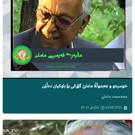
خوسرەو و عەبدوڵڵا ماملێ گۆرانی بۆ باوکیان دەڵێن
محەممەد ماملێ
12/10/2021
کاتژمێر
16:15