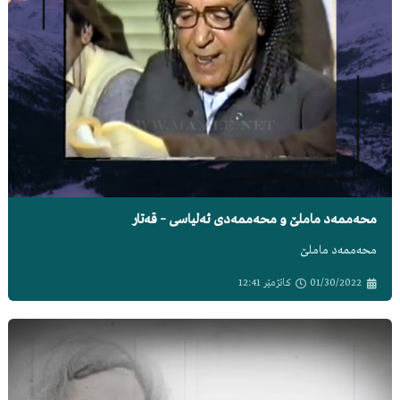
محەممەد ماملێ و محەممەدی ئەلیاسی – قەتار
محەممەد ماملێ
01/30/2022
کاتژمێر
12:41