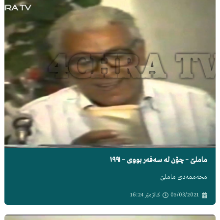
ماملێ – چۆن لە سەفەر بووی – ١٩٩١
محەممەدی ماملێ
05/03/2021
کاتژمێر
16:24