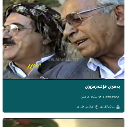
بەهاران خۆشە زمزیران
محەممەد و جەعفەر ماملێ
11/18/2021
کاتژمێر
11:10