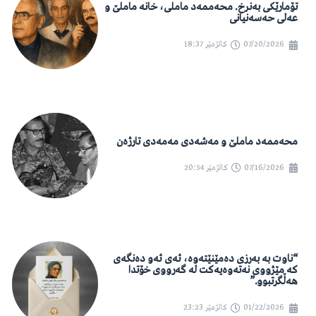
تۆمارێکی بەنرخ. محەممەد ماملی، خانە ماملێ و
عەلی حەسەنیانی
07/20/2026
کاتژمێر
18:37
محەممەد ماملێ و مەشەدی مەمەدی تارژەن
07/16/2026
کاتژمێر
20:54
“ناوت بە بەرزی دەمێنێتەوە، ئەی ئەو دەنگەی
کە مێژووی نەتەوەیەکت لە گەرووی خۆتدا
هەڵگرتبوو.”
01/22/2026
کاتژمێر
23:23