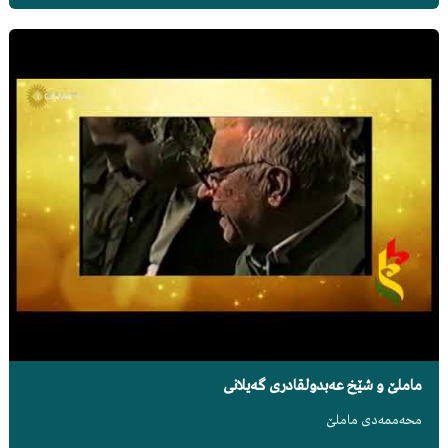
ماملێ و شێخ عەبدولقادری گەیلانی
محەممەدی ماملێ