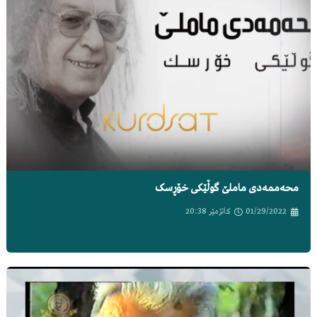
محەممەدی ماملێ گوڵێکی خۆڕسک
01/29/2022
کاتژمێر
20:38