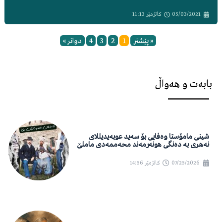
05/03/2021
کاتژمێر
11:13
« پێشتر
1
2
3
4
دواتر »
بابەت و هەواڵ
شینی مامۆستا وەفایی بۆ سەید عوبەیدیللای
نەهری بە دەنگی هونەرمەند محەممەدی ماملێ
07/25/2026
کاتژمێر
14:56