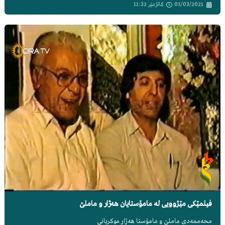
05/03/2021
کاتژمێر
11:32
فیلمێکی مێژوویی لە مامۆستایان هەژار و ماملێ
محەممەدی ماملێ و مامۆستا هەژار موکریانی