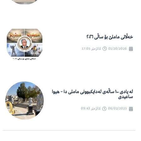
خەڵاتی ماملێ بۆ ساڵی ٢٠٢٦
01/20/2026
کاتژمێر
17:05
لە یادی ١٠٠ ساڵەی لەدایکبوونی ماملی دا – هیوا
ساعیدی
06/02/2025
کاتژمێر
09:43