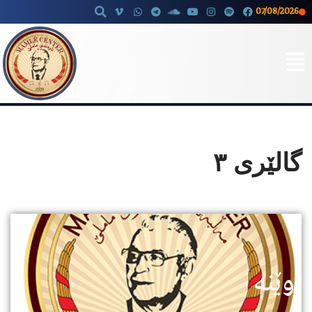
07/08/2026
Skip
to
content
گالێری ٣
وێنە