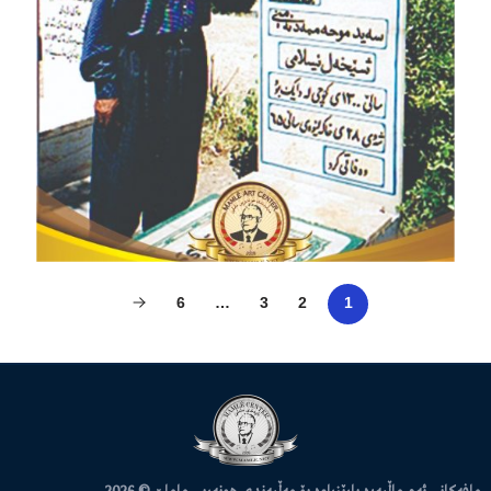
6
…
3
2
1