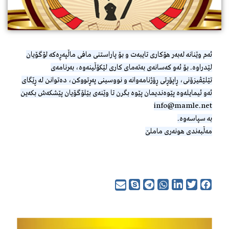
ئەم وێنانە لەبەر هۆکاری تایبەت و بۆ پاراستنی مافی ماڵپەڕەکە لۆگۆیان
لێدراوە. بۆ ئەو کەسانەی بەتەمای کاری لێکۆڵینەوە، بەرنامەی
تێلێڤیزۆنی، ڕاپۆڕتی ڕۆژنامەوانە و نووسینی پەڕتووکن، دەتوانن لە ڕێگای
ئەو ئیمایلەوە پێوەندیمان پێوە بگرن تا وێنەی بێلۆگۆیان پێشکەش بکەین
info@mamle.net
بە سپاسەوە.
مەڵبەندی هونەری ماملێ