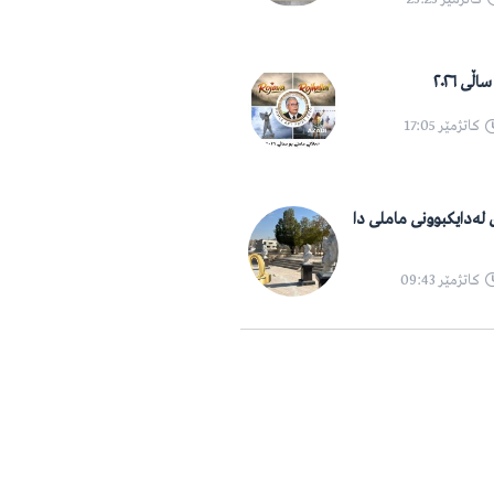
ی ٢٠٢٦
کاتژمێر
17:05
١٠ ساڵەی لەدایکبوونی ماملی دا
کاتژمێر
09:43