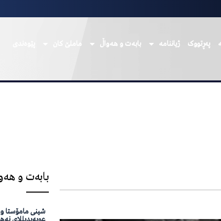
پەڕتووک
ژیاننامە
بابەت و هەواڵ
ماملێ کان
پێوەندی
بابەت و هەو
شینی مامۆستا وە
عوبەیدیللای نەه