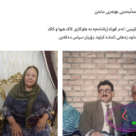
مەڵبەندیی هونەریی ماملێ
تێبینی: ئەم کورتە ژیاننامەیە بە هاوکاری کاک هیوا و کاک
داود زەهابی ئامادە کراوە. زۆریان سپاس دەکەین.