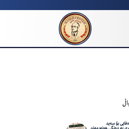
اڵ
فایی بۆ سەید
ری بە دەنگی هونەرمەند