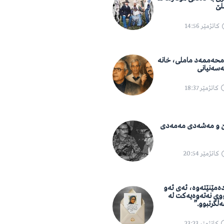
لێ
کاتژمێر
14:56
 محەممەد ماملی، خانە
ەسەنیانی
کاتژمێر
18:37
 و مەشەدی مەمەدی
کاتژمێر
20:54
دەمێنێتەوە، ئەی ئەو
وی نەتەوەیەکت لە
ڵگرتبوو.”
کاتژمێر
23:23