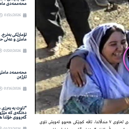
محەممەدی مام
07/25/2026
تۆمارێکی بەنرخ.
ماملێ و عەلی ح
07/20/2026
محەممەد ماملێ
تارژەن
07/16/2026
“ناوت بە بەرزی 
دەنگەی کە مێژو
گەرووی خۆتدا هە
دا ئاماژەمان پێدا، ئەو هونەرمەندی لەناوی ٧ منداڵاندا، تاقە کچێکی هەبوو ئەویش ناوی
01/22/2026