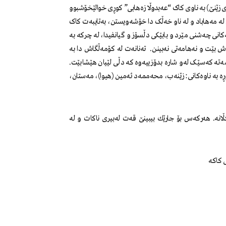
ەڕێزی (مێنەی زێنێ) بە ناوی کاک “عەبدوڵا زەهابی” کوڕی خوالێخۆشبوو
 لە مەهاباد و لە ناو خەڵک دا خۆشەویستن، بەتایبەت کاک
کانی چەشنی مێرد و بابێکی دڵسۆز و گیانفیدا، لە چرکە بە
 بێت و نەهامەتی نەبینن. تەنانەت لە کۆمەڵگاش دا بە
 کەسێک لەو شارە بدۆزییەوە کە دڵی لێیان هێشابێت.
ڕە بە ناوەکانی: زێنەب، محەممەد ئەمین (هیوا)، مەستان،
نە. هەركەس بۆ جارێك بیبینێ قەت لەبیری ناكات و لە
 كاكە