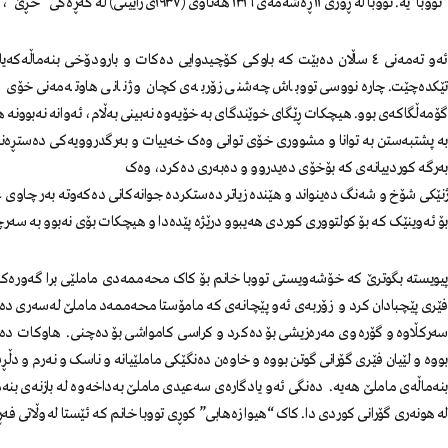
“تووبا”یە. تووبا لە ڕۆژی ١١ ڕەشەمەی ١٣١٦ هەتاوی (١٩٣٧ی زایینی) لە گەڕەكی “خڕێ”، بەرانبەر بە ماڵی ئاغای “سێغاری” لە مەهاباد لە دایك بووە.
تێکدەچێت. چارەنووسی تووباش چەشنی زۆربەی کچان و ژنانی هاوتەمەنی خۆی 
گۆمەڵگاکەی بوو. هیچكات ڕێگای خوێندگای بە خۆیەوە نەبینی بەڵام، ئەوانە نەبوونە ه
بە پشتبەستن بە توانا و مشووری خۆی توانی وەک خەییات و بەرگدروویەکی دەستڕەنگ
بەرگە کوردییانەی کە بۆخۆی دەیدروو و دەبەری دەکرد، وەک
ژنێکی شۆخ و شەنگ دەینواند و هێندە زیاتر دەستکردە جوانەکانی دەکەوتە بەر چاوی عا
بۆ ئەوینێک کە بۆ کولتووری کوردی هەیبوو درێژە پێدەدا و هیچکات بۆی نەبوو بە سەر
پیویستە بگوترێ کە خۆشەویستی تووبا خانم بۆ کاک محەممەدی ماملێی برا گەورەکە
فێری پێچبادان کرد و زۆربەی ئەو پێچانەی کە مامۆستا محەممەد ماملێ لەسەری دە
سەرکڵاوە و گۆرەوی مەرەزیشی بۆ دەکرد و کراسی کامواشی بۆ دەچنی. هاوکات دەگە
بووە و لێیان فێری گۆرانی گوتن بووە و خاوەن دەنگێکی ماملێیانە و ناسک و نەرم و دڵڕ
بنەماڵەی ماملێ هەیە. دەنگی ئەو یادگارەی سەعیدی ماملێ بەداخەوە لە بازنەی بنەماڵە
لە هونەری گۆرانی کوردی دا. کاک “هیوا زەهابی” کوڕی تووبا خانم کە ئێستا لە وڵاتی ف