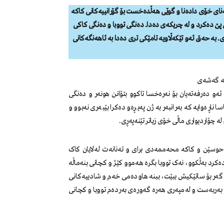
نای خۆی دادەنا و گوێی هەڵدەخست بۆ گۆرانییەكانی كاكە
ێ دەكرد و لە چریکەی دەدا. دەنگی تووبا و دەنگی كاكی
ری. بە حەق ئەو تێكەڵاویە تامێكی تری دەدا بە ئاهەنگەكانی
بە گەشەی
ئەو دەرفەتەیان بۆ نەرەخسا تاكوو بتۆانن هونەر و دەنگی
 ناڕەوایە کە بەرانبەر بە ژن پەیڕەو دەکرا بێبەری نەبوو و
چۆاردیواری ماڵی خۆی زیاتر تێنەپەڕی.
 حوسێن و کاکە محەممەدی برای و تەنانەت لەلایان کاک
رد بەڵکوو، نەک تووبا بگرە هەموو کێژ و کچانی بنەماڵە
 گەر بۆ ساتێکیش ببێت، ببنە هاودەمی خەم و شادییەکانی
 بەربەست و لەمپەری هەرە گەورەی بەردەم تووبا و کچانی