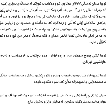
تووبا ماملێ لە ساڵی ١٣٣٣ی هەتاوی شوو دەکات بە کوڕێک لە بنەماڵەی ب
“عەبدولخالەقی زەهابی”. ئەو بنەماڵەیە بەگشتی بنەماڵەیەکی خۆشنێو و خاوەن ڕێزن
عەبدوڵا کە کەسێکی هێدی، خاوەن کەسایەتییەکی بەرز و بەڕێز بوو. بۆ تووبا و منداڵە
چرکەی ساتەکانی ژیانی کەڵکی وەردەگرت کە بنەماڵەکەی حەساوە بن و ژیانیان خۆش
هەمان ڕۆح و ڕەوشت هەڵسوکەوتی دەکرد و بەڕادەیەک خۆشەویست بوو کە زەحمەتە
بەرهەمی ژیانی هاوبەشی تووبا خانمی ماملێ و کاک عەبدوڵا زەهابی سێ کچ و دوو کو
کەژاڵ و داود.
تووبا ژنێكی ڕووح سووك، سەر و ڕووخۆش، دەم بەپێكەنین، خزمدۆست و لەبەردڵا
هاونشینیی تێر نابێ.
تووبا ئیمڕۆ خاوەنی نەوە و نەتیجەیە و هەر وەكوو پێشوو عاشق و سەوداسەری دەنگی
محەممەدێتی و ئەویندارانە دەڵێ کە: بەو دەنگەوە ماوەم.
داوای ژیانێكی پڕ لە خۆشی و سڵامەتی بۆ ئەو دەنگخۆشە، ئەو خوشکە بەوەفایە و ئەو
هونەرمەندە دەستڕەگینە دەکەین. تەمەنیان دڕێژ و لەشیان ساغ.