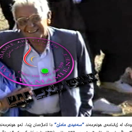
ەک لە ژیاننامەی هونەرمەند
“
سەعیدی ماملێ
“