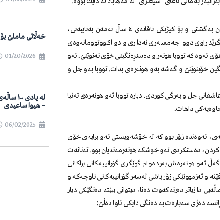
ئەو تەمەنی ٤ ساڵان دەبێت کە باوکی کۆچیدوایی دەکات و بارودۆخی بنەماڵەکەیان بەگشتی و بۆ کیژێکی تاقانەی ٤ ساڵ تەمەن بەتایبەتی،
خەڵاتی ماملێ بۆ ساڵ
گرێدراوی دوو جەمسەری نەداری و دواکووتوومانەوەی
ۆی ئەوە کە تووبا هونەر و دەستڕەنگینی خۆی نەنوێنێ. ئەو
01/20/2026
ین خۆبنوێنێ و گەشە بەو هونەرەی بدات. تووبا بەو جل و
شقانی جل و بەرگی کوردی. دیارە تووبا ئەو هونەرەی تەنیا
لە یادی ٠
– هیوا ساعیدی
چاوەیەکی داهات.
06/02/2025
ی، ئەوەندە زۆر بوو کە لە خۆشەویستی ئەو برایەی خۆی
کردن، دەستکردی ئەو خوشکە هونەرمەندیان بوو. تەنانەت
ڵ ئەو هونەرەش بەردەوام گوێگری گۆرانییەکانی براکانی
فێنە و ئەزموونێکی زۆر باشی لەسەر گۆرانییەکانی ناوچەکە و
یی دا زیاتر دەرنەکەوت دەنا، دیتوانی ببێتە دەنگێکی دیار
ەڕانسە دەژی سەبارەت بە دەنگی دایکی ئاوا دەڵێ: