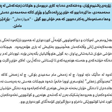
زۆربەی پاشنیوەڕۆیان، وەختەكەی دەدا بە كاری دروومان و هاوكات زەبتەكەشی لە پە
محەممەدی، جا لێرەدا بوو كە خۆی پێ ڕانەدەگیرا و وێڕای كاکە محەممەدی دەستی پ
وەها دەستەوملانی یەكتر دەبوون کە هەر خۆش بوو گوێی
– “هیوا زەهابی” –
بۆ ڕادێ
ماملێ.
هەل‌ومەرجی ئەوكات و دواكەوتوویی كۆمەڵی كوردەواری لە هەموو بارێكەوە تەنگی 
هەمەلایەنەی ژنانی وڵاتەکەمان هەڵچنیبوو بەتایبەتی لە باری هۆنەرییەوە. هیچكات 
خۆشی خۆیان شانبەشانی پیاوان، بە گوێی هاووڵاتیانیان بگەیەنن بۆیە، تووباش لەم یاسا
دەنگە خۆشەكەی و هەستە هونەرییەكەی تا ئێستاشی دەگەڵ بێ، لەلای خۆی ڕاگرت و لە 
ئەوە لە حاڵێک دایە تووبا، چ لە زەمەنی مام سەعیدی باوکی، چ لە زەمەنی کاکە
“عەبدوڵڵای زەهابی” (هاوسەری تووبا خانم)ـ شەوە هیچکات هەستی بە بەربەست نەدەک
هاندەدران تا دەنگی خۆیان بخەنە خزمەتی هونەری گەلەکەیانەوە وبە دەنگی خۆشیان
نەتەوەکەیان و هەروەها پشکێک بەرن لە گەشەی هونەریی و کولتووریی نەتەوەکەیان.
کورد تەنیا کولتوورێکی داخراو و دواڕاگیراوی کۆمەڵگای کوردەواری بوو.