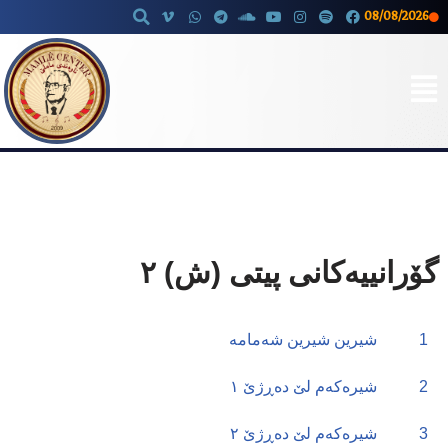
08/08/2026
Skip
to
content
گۆرانییەکانی پیتی (ش) ٢
1
شیرین شیرین شەمامە
2
شیرەکەم لێ دەڕژێ ١
3
شیرەکەم لێ دەڕژێ ٢