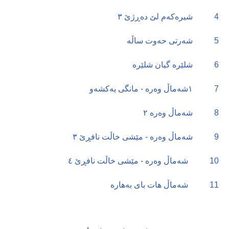
4
شیرەکەم لێ دەڕژێ ٣
5
شەرتی حەوت ساڵە
6
شلێرە گیان شلێرە
7
١شەماڵ وەرە - مانگی یەکشەو
8
شەماڵ وەرە ٢
9
شەماڵ وەرە - مێشی خاڵت نافڕێ ٣
10
شەماڵ وەرە - مێشی خاڵت نافڕێ ٤
11
شەماڵ هات بای بەهارە