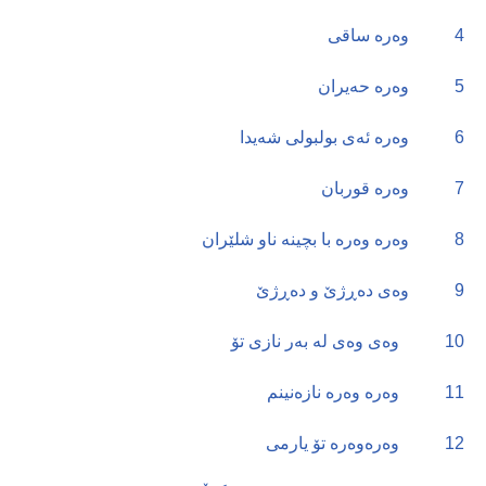
4
وەرە ساقی
5
وەرە حەیران
6
وەرە ئەی بولبولی شەیدا
7
وەرە قوربان
8
وەرە وەرە با بچینە ناو شلێران
9
وەی دەڕژێ و دەڕژێ
10
وەی وەی لە بەر نازی تۆ
11
وەرە وەرە نازەنینم
12
وەرەوەرە تۆ یارمی