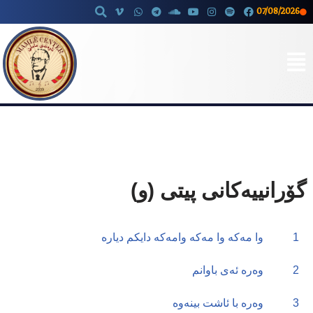
07/08/2026
Skip
to
content
گۆرانییەکانی پیتی (و)
1
وا مەکە وا مەکە وامەکە دایکم دیارە
2
وەرە ئەی باوانم
3
وەرە با ئاشت بینەوە