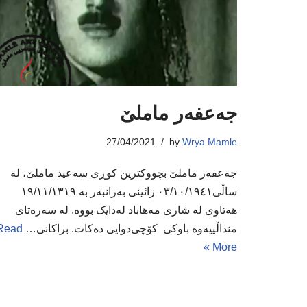
جەعفەر ماملێ
27/04/2021
by
Wrya Mamle
جەعفەر ماملێ بچووکترین کوڕی سەعید ماملێ، لە
ساڵی٠۳/۱٠/١٩٤١ زائینی بەرانبەر بە ۱۹/۱۱/۱۳۱۹
هەتاوی لە شاری مەهاباد لەدایک بووە. لە سەرەتای
منداڵییەوە باوکی کۆچی‌دوایی دەکات. براکانی…
Read
More »