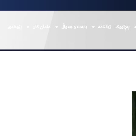
پەڕتووک
ژیاننامە
بابەت و هەواڵ
ماملێ کان
پێوەندی