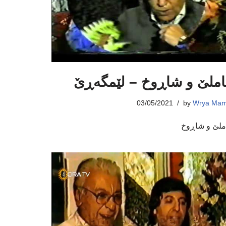
ملێ و شاڕوخ – لێمگەڕێ
03/05/2021
by
Wrya Mam
ملێ و شاڕوخ