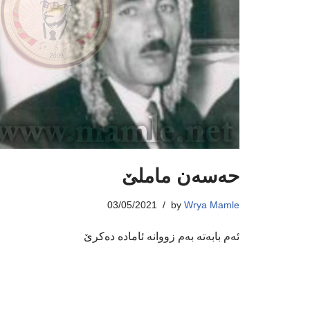
حەسەن ماملێ
03/05/2021
by
Wrya Mamle
ئەم بابەتە بەم زووانە ئامادە دەکرێ