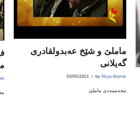
ماملێ و شێخ عەبدولقادری
فی
گەیلانی
ما
03/05/2021
by
Wrya Mamle
le
محەممەدی ماملێ
مح