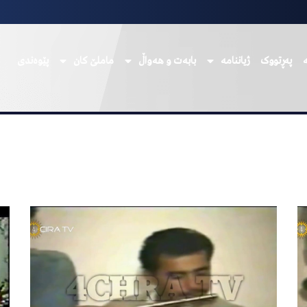
پەڕتووک
ژیاننامە
بابەت و هەواڵ
ماملێ کان
پێوەندی