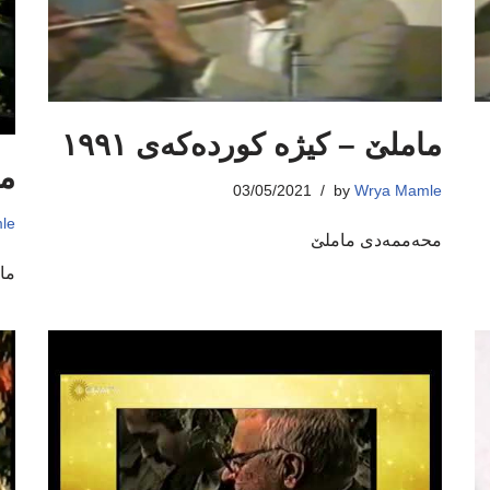
ماملێ – کیژە کوردەکەی ١٩٩١
ما
03/05/2021
by
Wrya Mamle
le
محەممەدی ماملێ
ما