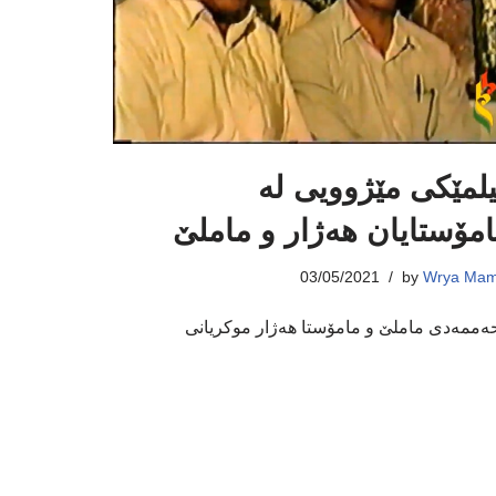
لمێکی مێژوویی لە
مۆستایان هەژار و ماملێ
03/05/2021
by
Wrya Mam
ەممەدی ماملێ و مامۆستا هەژار موکریانی