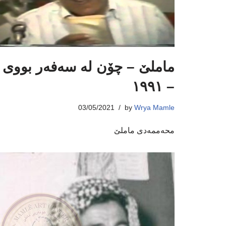
ماملێ – چۆن لە سەفەر بووی
– ١٩٩١
03/05/2021
by
Wrya Mamle
محەممەدی ماملێ