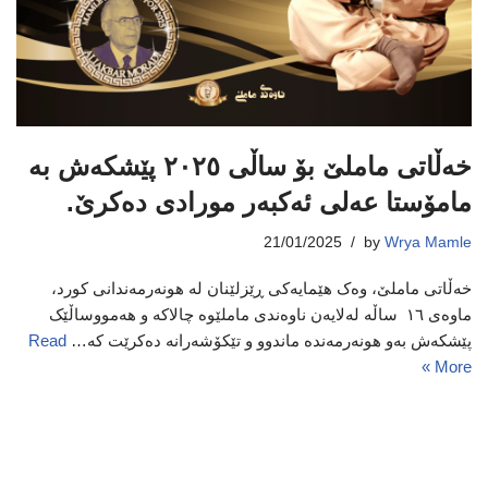
خەڵاتی ماملێ بۆ ساڵی ٢٠٢٥ پێشکەش بە
مامۆستا عەلی ئەکبەر مورادی دەکرێ.
21/01/2025
by
Wrya Mamle
خەڵاتی ماملێ، وەک هێمایەکی ڕێزلێنان لە هونەرمەندانی کورد،
ماوەی ١٦ ساڵه لەلایەن ناوەندی ماملێوە‌ چالاکە و هەمووساڵێک
پێشکەش بەو هونەرمەندە ماندوو و تێکۆشەرانە دەکرێت کە…
Read
More »