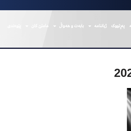
پەڕتووک
ژیاننامە
بابەت و هەواڵ
ماملێ کان
پێوەندی