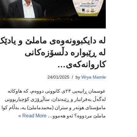
لە دایکبوونەوەى ماملێ و یادێک
لە ڕێبوارە دڵسۆزەکانى
کاروانەکەى…
24/01/2025
by
Wrya Mamle
عوسمان ڕانیەیی ٢٣ى کانوونى دووەم، کە هاوکاتە
لەگەڵ بەفرانبار و ڕێبەندان، ساڵڕۆژى کۆچباربوونی
مامۆستاى هونەر و ستران (محمدماملێ) یە، بەڵام کوا
ماملێ مردووە؟ ئەو هەموو…
Read More »