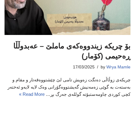
بۆ چریکە زیندووەکەی ماملێ – عەبدوڵڵا
ڕەحیمی (کۆمار)
17/03/2025
by
Wrya Mamle
چریکەی زوڵاڵی دەنگت زەویش تامی لێ چێشتووەقەتار و مقام و
بەستەت بە گوێی زەمەنیش گەیشتووەگۆرانی وەک لایە لایەو ئەختەر
کچی کوردی چاومەستبۆتە گوللەی جەرگ بڕ…
Read More »