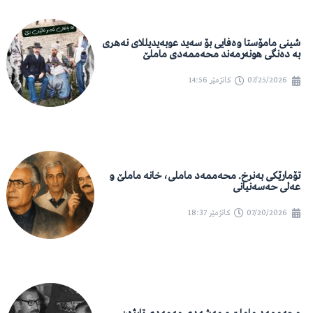
شینی مامۆستا وەفایی بۆ سەید عوبەیدیللای نەهری
بە دەنگی هونەرمەند محەممەدی ماملێ
07/25/2026
کاتژمێر
14:56
تۆمارێکی بەنرخ. محەممەد ماملی، خانە ماملێ و
عەلی حەسەنیانی
07/20/2026
کاتژمێر
18:37