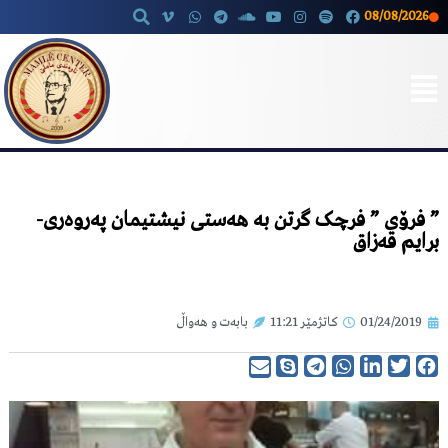
08/08/2026
Skip
to
content
” فرۆی ” فرچک گرتن بە هەستی نیشتیمان پەروەری-
برایم قەزاق
01/24/2019
کاتژمێر
11:21
بابەت و هەواڵ