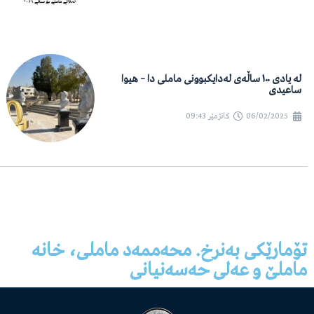
لە یادی ١٠٠ ساڵەی لەدایکبوونی ماملی دا – هیوا
ساعیدی
06/02/2025
کاتژمێر
09:43
تۆمارێکی بەنرخ. محەممەد ماملی، خانە
ماملێ و عەلی حەسەنیانی