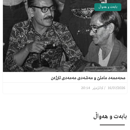
بابەت و هەواڵ
محەممەد ماملێ و مەشەدی مەمەدی تارژەن
20:54
16/07/2026
بابەت و هەواڵ