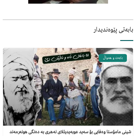
بابەتی پێوەندیدار
بابەت و هەواڵ
شینی مامۆستا وەفایی بۆ سەید عوبەیدیللای نەهری بە دەنگی هونەرمەند