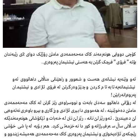
کۆچی دووایی هونەرمەند کاک مەحەممەدی ماملێ رۆژێک دوای 2ی رێبەندان
بۆتە ” فرۆی ” فرچک گرتن بە هەستی نیشتیمان پەروەری .
ئەو وێنەیە نیشانەی هەست و شعوور و راهێنانی مناڵانی داهاتووی ئەو
نیشتیمانەیە تا بە تام کردن و چێژ وەرگرتن لە فرۆی ئازادی و نیشتیمان
پەروەرانە رابێن !
لە رۆژانی داهاتوو سەدان بابەت و نووسراوەی رێز گرتن لە کاک مەحەممەدی
ماملێ دەخوێنینە ، لە هەمووی دا بیری ئازادی و رزگاری و بیرو باوەری نەتەوەیی
لێ دەبیندرێ . ئەو رێز لێ نانە ، رێز لێ نان لە خەبات و تێکۆشانی هونەرمەندێکە
ساڵانی ساڵ سەرفیرازانە و کوردانە خزمەتی کرد. هەر بۆیە لە پاشی خۆشی
رێچکەی ئازادیخوازی و نیشتیمان پەروەری کاک مەحەممەدی هەمیشە زیندوو و