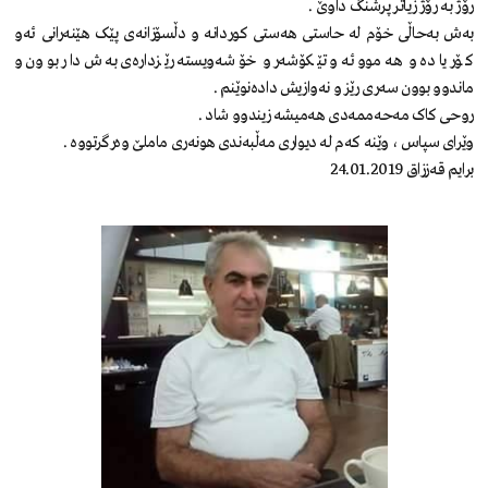
رۆژ بە رۆژ زیاتر پرشنگ داوێ .
بەش بەحاڵی خۆم لە حاستی هەستی کوردانە و دڵسۆزانەی پێک هێنەرانی ئەو
کۆر یادە و هەموو ئەو تێکۆشەر و خۆشەویستە رێزدارەی بەش دار بوون و
ماندوو بوون سەری رێز و نەوازیش دادەنوێنم .
روحی کاک مەحەممەدی هەمیشە زیندوو شاد .
وێرای سپاس ، وێنە کەم لە دیواری مەڵبەندی هونەری ماملێ وەرگرتووە .
برایم قەززاق 24.01.2019