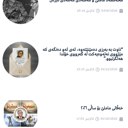
محەممەد ماملێ و مەشەدی مەمەدی تارژەن
07/16/2026
کاتژمێر
20:54
“ناوت بە بەرزی دەمێنێتەوە، ئەی ئەو دەنگەی کە
مێژووی نەتەوەیەکت لە گەرووی خۆتدا
هەڵگرتبوو.”
01/22/2026
کاتژمێر
23:23
خەڵاتی ماملێ بۆ ساڵی ٢٠٢٦
01/20/2026
کاتژمێر
17:05