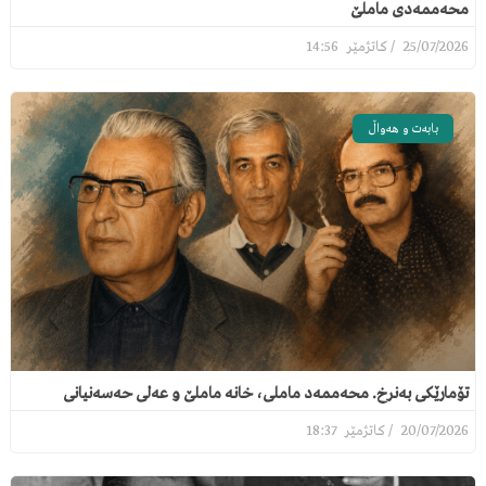
محەممەدی ماملێ
14:56
25/07/2026
بابەت و هەواڵ
تۆمارێکی بەنرخ. محەممەد ماملی، خانە ماملێ و عەلی حەسەنیانی
18:37
20/07/2026