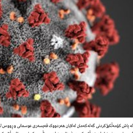
لە پاش کۆمەڵکوژکردنی گەلەکەمان لەلایان هەردووک قەیسەری عوسمانی و ڕووس لە ش