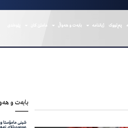
پەڕتووک
ژیاننامە
بابەت و هەواڵ
ماملێ کان
پێوەندی
بابەت و هەو
شینی مامۆستا وە
عوبەیدیللای نەه