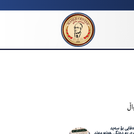
اڵ
فایی بۆ سەید
ری بە دەنگی هونەرمەند