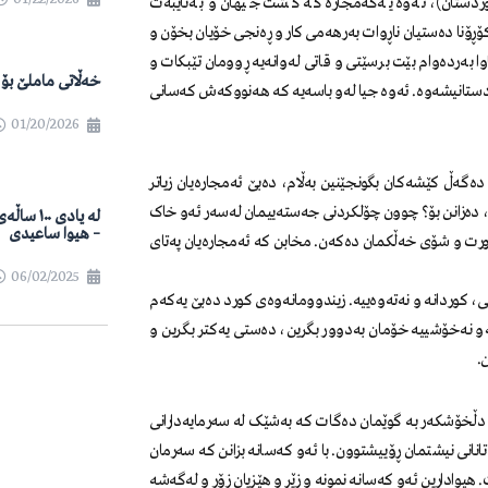
کوردستان)، ئەوە یەکەمجارە کە گشت جیهان و بەتایبەت
ۆڕۆنا دەستیان ناڕوات بەرهەمی کار و ڕەنجی خۆیان بخۆن و
وا بەردەوام بێت برسێتی و قاتی لەوانەیە ڕوومان تێبکات و
خەڵاتی ماملێ بۆ ساڵ
ستانیشەوە. ئەوە جیا لەو باسەیە کە هەنووکەش کەسانی
01/20/2026
ەگەڵ کێشەکان بگونجێنین بەڵام، دەبێ ئەمجارەیان زیاتر
بێت، دەزانن بۆ؟ چوون چۆلکردنی جەستەییمان لەسەر ئەو خاک
لە یادی ٠
– هیوا ساعیدی
وورت و شۆی خەڵکمان دەکەن. مخابن کە ئەمجارەیان پەتای
06/02/2025
انی، کوردانە و نەتەوەییە. زیندوومانەوەی کورد دەبێ یەکەم
ەو نەخۆشییە خۆمان بەدوور بگرین، دەستی یەکتر بگرین و
.
ی دڵخۆشکەر بە گوێمان دەگات کە بەشێک لە سەرمایەدارانی
انانی نیشتمان ڕۆییشتوون. با ئەو کەسانە بزانن کە سەرمان
. هیوادارین ئەو کەسانە نمونە و زێڕ و هێزیان زۆر و لەگەشە