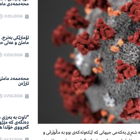
محەممەدی مام
07/25/2026
تۆمارێکی بەنرخ.
ماملێ و عەلی ح
07/20/2026
محەممەد ماملێ
تارژەن
07/16/2026
“ناوت بە بەرزی 
دەنگەی کە مێژو
گەرووی خۆتدا هە
ەڕی یەکەمی جیهانی کە لێکەوتەکەی بوو بە ماڵوێرانی و
01/22/2026