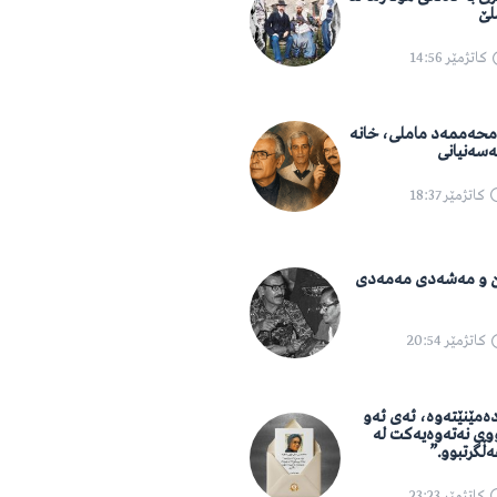
لێ
کاتژمێر
14:56
 محەممەد ماملی، خانە
ەسەنیانی
کاتژمێر
18:37
 و مەشەدی مەمەدی
کاتژمێر
20:54
دەمێنێتەوە، ئەی ئەو
وی نەتەوەیەکت لە
ڵگرتبوو.”
کاتژمێر
23:23