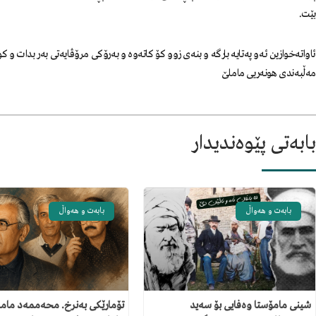
بێت.
ئاواتەخوازین ئەو پەتایە بارگە و بنەی زوو کۆ کاتەوە و بەرۆکی مرۆڤایەتی بەر بدات و 
مەڵبەندی هونەریی ماملێ
بابەتی پێوەندیدار
بابەت و هەواڵ
بابەت و هەواڵ
شینی مامۆستا وەفایی بۆ سەید
تۆمارێکی بەنرخ. محەممەد مامل