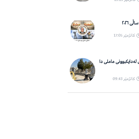
ی ٢٠٢٦
کاتژمێر
17:05
١٠ ساڵەی لەدایکبوونی ماملی دا
کاتژمێر
09:43