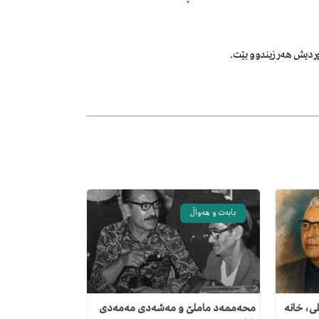
کوردیش هەر زیندوو بێت.
بابەت و هەواڵ
ی، خانە
محەممەد ماملێ و مەشەدی مەمەدی