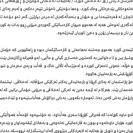
لەبرسان مردنی زۆر لە خەڵکی کورد، (بەتایبەت لە محاڵی موکریان و ڕۆژهەڵاتی 
نەتەوەکانی بێدەرەتانی وەک کورد، وەها دۆخێکی ناخۆش تێپەڕ دەکەن و لەبەر پەتای ک
ناچارن لە قەرەنتینەدا بن و خۆیان و بنەماڵەکەیان لە مردن بپارێزن. گەر ئەو دۆخە ئا
ئەگەری ئەوەش هەیە لە هەموو جیهان کارەساتێکی گەورەی مرۆیی ڕوو بدات بە کورد
بێ نان و برسیمان زۆرن و دەبێ ئاوریان لێبدرێتەوە.
ئێمەی کورد هەموو چەشنە نەهامەتی و کارەساتێکمان دیوە و ڕاهاتووین کە خۆمان د
وشیار بین و تا دەتوانین بە کەمترین خەساری گیانی و ماڵیی، لەو قەیرانە ڕزگاریمان 
و خۆڵە، خەونی ناحەزانی کوردە و لەمێژساڵە تاڵانی خاک و قەڵت و پەی سەرمان و ش
کۆڕۆنایش بە یارمەتییان هاتووە.
خۆ پاراستنمان لە پەتای کڕۆنا و یارمەتیدانی یەکتر ئەرکێکی مرۆڤانە، ئەخلاقی، نیشتم
خەممان بێت. هەرکام لە ئێمە دەبێ بە ئەرکی ئەخلاقی و مرۆیی خۆمانی بزانین کە ل
پارۆمان بەش کەین دەنا، ئەوجارە بکەوین، بە بابی دیاکۆش هەڵناستینەوە و تێدادەچین
لەو ماوە کورتەدا کە قەیرانی کۆڕۆنا سەری هەڵداوە، بە خۆشییەوە کۆمەڵە هەواڵێک
کورد هۆیان داوەتەوە و بوون بە قارەمانێکی نەتەوەیی و بەهانای لێقەوماوان و بێدەرەت
پێیان بەرزە و ناویان بۆ هەتایە لە لاپەڕەکانی مێژووی گەلدا پڕشنگدارانە ترووسکە دەدات