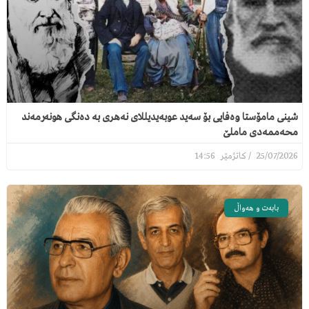
شینی مامۆستا وەفایی بۆ سەید عوبەیدیللای نەهری بە دەنگی هونەرمەند
محەممەدی ماملێ
14:56
25/07/2026
بابەت و هەواڵ