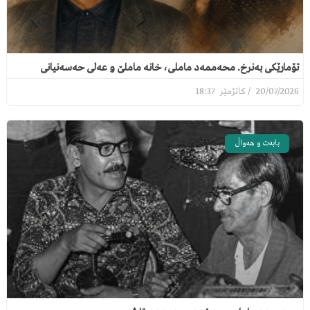
تۆمارێکی بەنرخ. محەممەد ماملی، خانە ماملێ و عەلی حەسەنیانی
18:37
20/07/2026
بابەت و هەواڵ