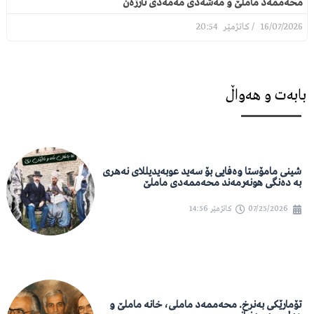
محەممەد ماملێ و مەشەدی مەمەدی تارژەن
20:54
16/07/2026
بابەت و هەواڵ
شینی مامۆستا وەفایی بۆ سەید عوبەیدیللای نەهری
بە دەنگی هونەرمەند محەممەدی ماملێ
07/25/2026
کاتژمێر
14:56
تۆمارێکی بەنرخ. محەممەد ماملی، خانە ماملێ و