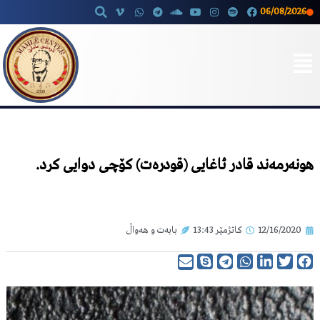
06/08/2026
Skip
to
content
هونەرمەند قادر ئاغایی (قودرەت) کۆچی دوایی کرد.
12/16/2020
کاتژمێر
13:43
بابەت و هەواڵ