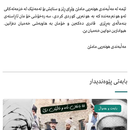
ئێمە لە مەڵبەندی هونەریی ماملێ وێڕای ڕێز و ستایش بۆ تەمەنێک لە خزمەتەکانی
ئەو هونەرمەندە کە بە هونەریی کوردی کردی، سەرەخۆشی خۆمان ئاڕاستەی
بنەماڵەی بەڕێزی قادری دەکەین و خۆمان بە هاوبەشی خەمیان دەزانین.
هیوادارین دوایین خەمیان بێ.
مەڵبەندی هونەریی ماملێ
بابەتی پێوەندیدار
بابەت و هەواڵ