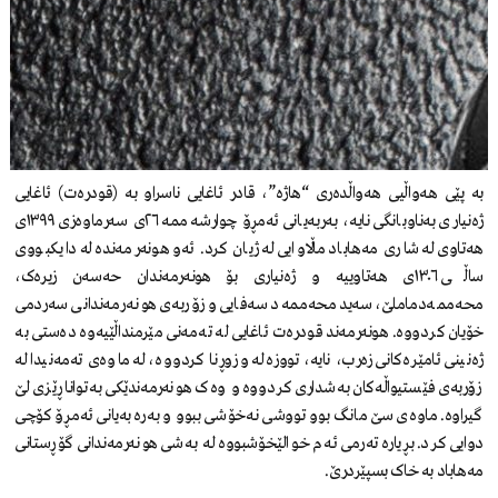
بە پێی هەواڵیی هەواڵدەری “هاژە”، قادر ئاغایی ناسراو بە (قودرەت) ئاغایی
ژەنیاری بەناوبانگی نایە، بەربەیانی ئەمڕۆ چوارشەممە ٢٦ی سەرماوەزی ١٣٩٩ی
هەتاوی لە شاری مەهاباد ماڵاوایی لە ژیان کرد. ئەو هونەرمەندە لە دایکبووی
ساڵی ١٣٠٦ی هەتاوییه و ژەنیاری بۆ هونەرمەندان حەسەن زیرەک،
محەممەدماملێ، سەید محەممەد سەفایی و زۆربەی هونەرمەندانی سەردمی
خۆیان کردووە. هونەرمەند قودرەت ئاغایی لە تەمەنی مێرمنداڵێیەوە دەستی بە
ژەنینی ئامێرەکانی زەرب، نایە، تووزەلە و زوڕنا کردووە، لە ماوەی تەمەنیدا لە
زۆربەی فێستیواڵەکان بەشداری کردووە و وەک هونەرمەندێکی بەتوانا ڕێزی لێ
گیراوە. ماوەی سێ مانگ بوو تووشی نەخۆشی ببوو و بەرەبەیانی ئەمڕۆ کۆچی
دوایی کرد. بڕیاره تەرمی ئەم خوالێخۆشبووە لە بەشی هونەرمەندانی گۆڕستانی
مەهاباد بە خاک بسپێردرێ.