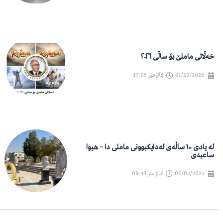
خەڵاتی ماملێ بۆ ساڵی ٢٠٢٦
01/20/2026
کاتژمێر
17:05
لە یادی ١٠٠ ساڵەی لەدایکبوونی ماملی دا – هیوا
ساعیدی
06/02/2025
کاتژمێر
09:43