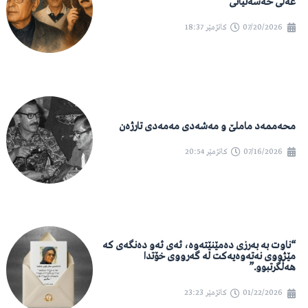
عەلی حەسەنیانی
07/20/2026
کاتژمێر
18:37
محەممەد ماملێ و مەشەدی مەمەدی تارژەن
07/16/2026
کاتژمێر
20:54
“ناوت بە بەرزی دەمێنێتەوە، ئەی ئەو دەنگەی کە
مێژووی نەتەوەیەکت لە گەرووی خۆتدا
هەڵگرتبوو.”
01/22/2026
کاتژمێر
23:23