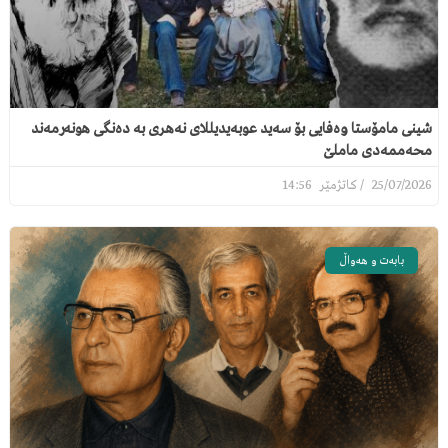
شینی مامۆستا وەفایی بۆ سەید عوبەیدیللای نەهری بە دەنگی هونەرمەند
محەممەدی ماملێ
14:56
25/07/2026
بابەت و هەواڵ