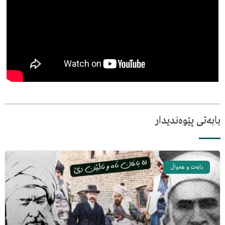
بابەتی پێوەندیدار
بابەت و هەواڵ