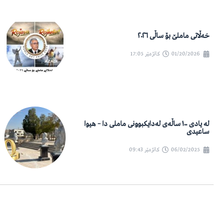
خەڵاتی ماملێ بۆ ساڵی ٢٠٢٦
01/20/2026
کاتژمێر
17:05
لە یادی ١٠٠ ساڵەی لەدایکبوونی ماملی دا – هیوا
ساعیدی
06/02/2025
کاتژمێر
09:43