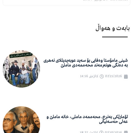
بابەت و هەواڵ
شینی مامۆستا وەفایی بۆ سەید عوبەیدیللای نەهری
بە دەنگی هونەرمەند محەممەدی ماملێ
07/25/2026
کاتژمێر
14:56
تۆمارێکی بەنرخ. محەممەد ماملی، خانە ماملێ و
عەلی حەسەنیانی
07/20/2026
کاتژمێر
18:37