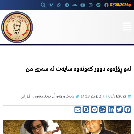
07/08/2026
Skip
to
content
لەو ڕۆژەوە دوور کەوتەوە سایەت لە سەری من
05/31/2022
کاتژمێر
14:18
بابەت و هەواڵ
,
نوێکردنەوەی گۆرانی