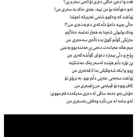
قەد وا دەبێ خاکی دەری تۆ تاجی سەرم بێ؟
ئەو دەوڵەتە بۆ من نییە، هەی خاک بە سەری من!
زولفت کە وەکوو شامی غەریبانە لەوێدا
حاڵی چییە داخۆ دڵەکەی دەربەدەری من؟!
وەک بولبولی شەیدا بە هەزار نەغمە دەناڵێم
جارێکی گوڵم گوێ بدە ناڵەی سەحەری من
دیم هاتە عەیادەت دەمی پڕ خەندە بوو یەعنی
ڕۆح و دڵی بیمارە دەوای گوڵشەکەری من
بێ نۆرە دڵم هێندە لەسەر یەک مەشکێنە
ڕوو وا بکە شەوقێکی بدا تا فەنەری من
زولفت سەبەبی جەزبی دڵم بوو، بە برۆی تۆ
کافر بووە بۆ قیبلەیی من ڕاهبەری من
خۆش بەو دەمە ساقی لە دەری مەیکەدە فەرمووی:
ئەو جامە لە من بگرە وەفایی بەسەری من