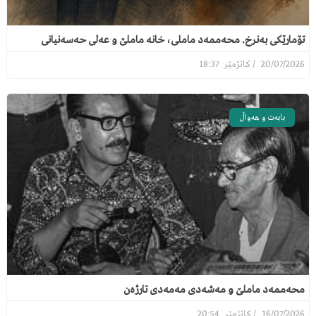
تۆمارێکی بەنرخ. محەممەد ماملی، خانە ماملێ و عەلی حەسەنیانی
18:37
20/07/2026
بابەت و هەواڵ
محەممەد ماملێ و مەشەدی مەمەدی تارژەن
20:54
16/07/2026