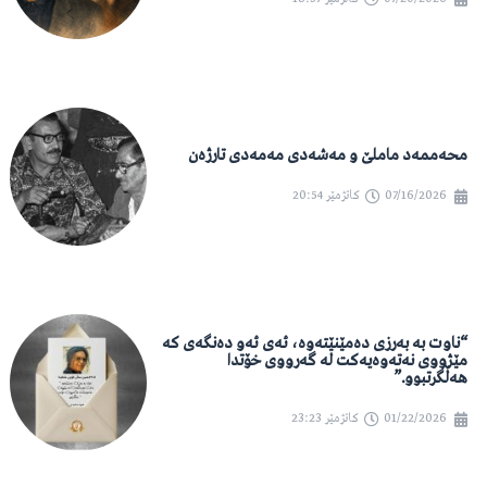
محەممەد ماملێ و مەشەدی مەمەدی تارژەن
07/16/2026
کاتژمێر
20:54
“ناوت بە بەرزی دەمێنێتەوە، ئەی ئەو دەنگەی کە
مێژووی نەتەوەیەکت لە گەرووی خۆتدا
هەڵگرتبوو.”
01/22/2026
کاتژمێر
23:23