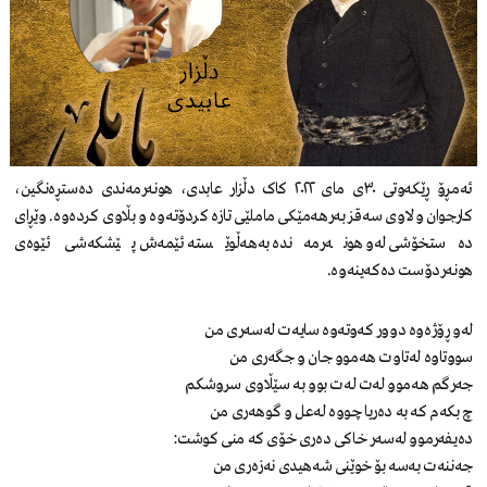
ئەمڕۆ ڕێکەوتی ٣٠ی مای ٢٠٢٢ کاک دڵزار عابدی، هونەرمەندی دەستڕەنگین،
کارجوان و لاوی سەقز بەرهەمێکی ماملێی تازە کردۆتەوە و بڵاوی کردەوە. وێڕای
دەستخۆشی لەو هونەرمەندە بەهەڵوێستە ئێمەش پێشکەشی ئێوەی
هونەردۆست دەکەینەوە.
لەو ڕۆژەوە دوور کەوتەوە سایەت لەسەری من
سووتاوە لەتاوت هەموو جان و جگەری من
جەرگم هەموو لەت لەت بوو بە سێڵاوی سروشکم
چ بکەم کە بە دەریا چووە لەعل و گوهەری من
دەیفەرموو لەسەر خاکی دەری خۆی کە منی کوشت:
جەننەت بەسە بۆ خوێنی شەهیدی نەزەری من