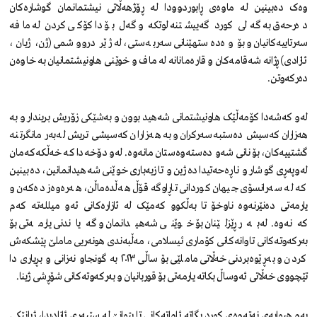
وەک دەبینین لە ماوەی ڕابوردوودا لە ڕۆژهەڵاتی نیشتمانمان گوشارەکان
دەرحەق بە گەلی کورد گەییشتنە لوتکە و گەل بۆ داکۆکی کردن لە مافە
سەرتاییەکانیان و بۆ وەدەستهێنانی سەربەستی، لە ژێر درووشمی (ژن، ژیان،
ئازادی) ڕژانە شەقامەکان و قارەمانانە لە ماف و خوێنی هاونیشتمانیان بە خاوەن
دەرکەوتن.
لەو کەشەدا کۆمەڵێک هاونیشتمانی شەهید بوون و بەشێکی زۆریش بریندار و بە
هەزاران کەسیش دەستبەسەرکران و بە هەزاران کەسیشی تریش لەبەر مانگرتنە
گشتییەکان، بۆ نانی شەو دەستەوەستان مانەوە. لەو دۆخەدا کە خەڵکەکەمان
لەوپەڕی گوشار و ناڕەحەتیدا دەژین و تازیەباری خوێنی شەهیدانمانین، دەبینین
کە لە سەرانسۆی جیهان کوردانی تاڕاوگە قۆڵ هەڵدەماڵن، هەرەوەز دەکەن و
یارمەتی دەنێرنەوە ناوخۆ تا بەڵکوو کەمێک لە ئازارەکانی ئەو میللەتە کەم
کەنەوە. لەبەر ڕێزلێنان بۆ خوێنی شەهیدانمان و گەیاندنی یارمەتی بۆ
بەرکەوتەکانی تاوانەکانی کۆماری ئیسلامی، مەڵبەندی هونەریی ماملێ پێشکەش
کردن و بەڕێوەبردنی خەڵاتی ماملێی بۆ ساڵی ٢٠٢٣ بە گونجاو نەزانی و بڕیاری دا
تێچووی خەڵاتی ئەوساڵ بکاتە یارمەتی بۆ قوربانیان و بەرکەوتەکانی شۆڕشی ژینا.
بەو هیوایەی نەتەوەی کورد بگاتە ئاواتەکانی تا بتوانێ لە سێبەری ئازادیدا، ژیانێکی