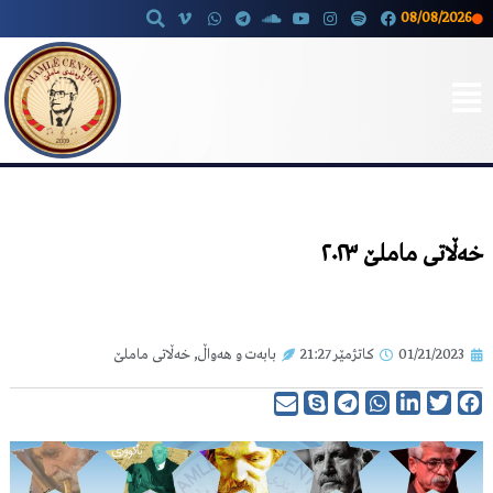
08/08/2026
Skip
to
content
خەڵاتی ماملێ ٢٠٢٣
01/21/2023
کاتژمێر
21:27
بابەت و هەواڵ
,
خەڵاتی ماملێ