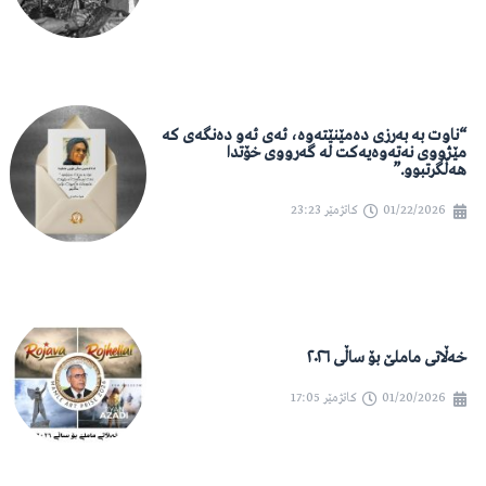
“ناوت بە بەرزی دەمێنێتەوە، ئەی ئەو دەنگەی کە
مێژووی نەتەوەیەکت لە گەرووی خۆتدا
هەڵگرتبوو.”
01/22/2026
کاتژمێر
23:23
خەڵاتی ماملێ بۆ ساڵی ٢٠٢٦
01/20/2026
کاتژمێر
17:05