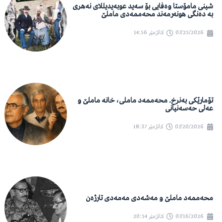
شینی مامۆستا وەفایی بۆ سەید عوبەیدیللای نەهری
بە دەنگی هونەرمەند محەممەدی ماملێ
07/25/2026
کاتژمێر
14:56
تۆمارێکی بەنرخ. محەممەد ماملی، خانە ماملێ و
عەلی حەسەنیانی
07/20/2026
کاتژمێر
18:37
محەممەد ماملێ و مەشەدی مەمەدی تارژەن
07/16/2026
کاتژمێر
20:54