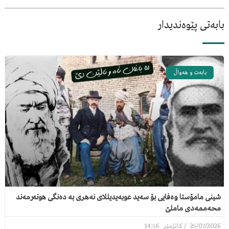
بابەتی پێوەندیدار
بابەت و هەواڵ
شینی مامۆستا وەفایی بۆ سەید عوبەیدیللای نەهری بە دەنگی هونەرمەند
محەممەدی ماملێ
14:56
25/07/2026