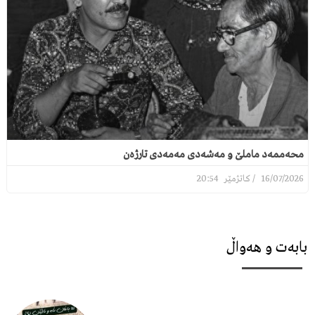
محەممەد ماملێ و مەشەدی مەمەدی تارژەن
20:54
16/07/2026
بابەت و هەواڵ