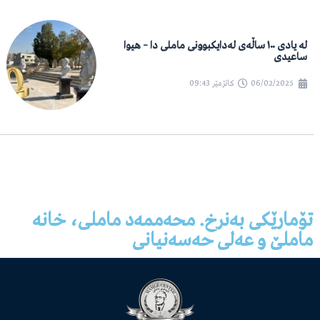
لە یادی ١٠٠ ساڵەی لەدایکبوونی ماملی دا – هیوا
ساعیدی
06/02/2025
کاتژمێر
09:43
تۆمارێکی بەنرخ. محەممەد ماملی، خانە
ماملێ و عەلی حەسەنیانی