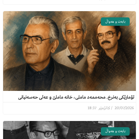
بابەت و هەواڵ
تۆمارێکی بەنرخ. محەممەد ماملی، خانە ماملێ و عەلی حەسەنیانی
18:37
20/07/2026
بابەت و هەواڵ