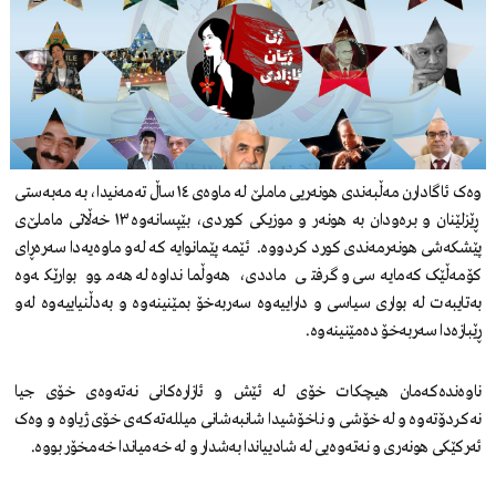
وەک ئاگادارن مەڵبەندی هونەریی ماملێ لە ماوەی ١٤ ساڵ تەمەنیدا، بە مەبەستی
ڕێزلێنان و برەودان بە هونەر و موزیکی کوردی، بێپسانەوە ١٣ خەڵاتی ماملێ‌ی
پێشکەشی هونەرمەندی کورد کردووە. ئێمە پێمانوایە کە لەو ماوەیەدا سەرەڕای
کۆمەڵێک کەمایەسی و گرفتی ماددی، هەوڵمانداوە لە هەموو بوارێکەوە
بەتایبەت لە بواری سیاسی و داراییەوە سەربەخۆ بمێنینەوە و بەدڵنیاییەوە لەو
ڕێبازەدا سەربەخۆ دەمێنینەوە.
ناوەندەکەمان هیچکات خۆی لە ئێش و ئازارەکانی نەتەوەی خۆی جیا
نەکردۆتەوە و لە خۆشی و ناخۆشیدا شانبەشانی میللەتەکەی خۆی ژیاوە و وەک
ئەرکێکی هونەری و نەتەوەیی لە شادییاندا بەشدار و لە خەمیاندا خەمخۆر بووە.