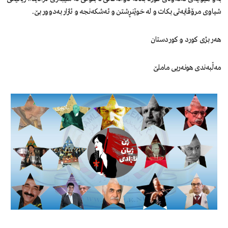
شیاوی مرۆڤایەتی بکات و لە خوێنڕشتن و ئەشکەنجە و ئازار بەدوور بێ.
هەر بژی کورد و کوردستان
مەڵبەندی هونەریی ماملێ