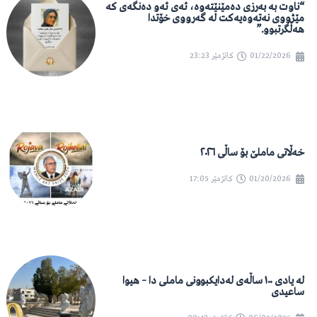
“ناوت بە بەرزی دەمێنێتەوە، ئەی ئەو دەنگەی کە
مێژووی نەتەوەیەکت لە گەرووی خۆتدا
هەڵگرتبوو.”
01/22/2026
کاتژمێر
23:23
خەڵاتی ماملێ بۆ ساڵی ٢٠٢٦
01/20/2026
کاتژمێر
17:05
لە یادی ١٠٠ ساڵەی لەدایکبوونی ماملی دا – هیوا
ساعیدی