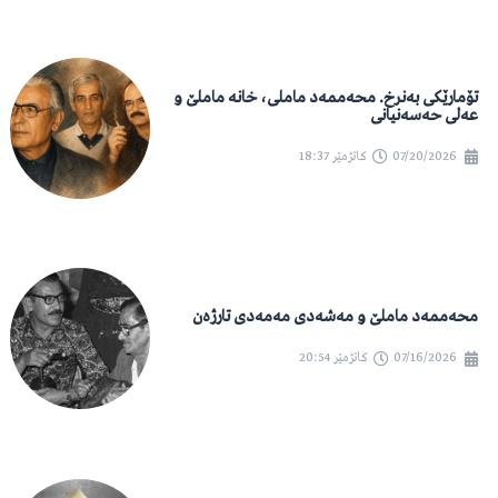
تۆمارێکی بەنرخ. محەممەد ماملی، خانە ماملێ و
عەلی حەسەنیانی
07/20/2026
کاتژمێر
18:37
محەممەد ماملێ و مەشەدی مەمەدی تارژەن
07/16/2026
کاتژمێر
20:54