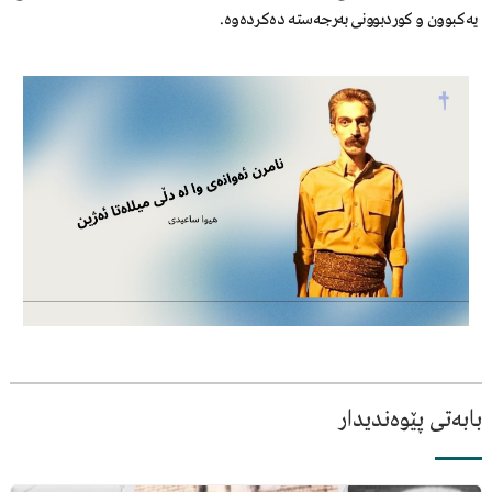
یەکبوون و کوردبوونی بەرجەستە دەکردەوە.
بابەتی پێوەندیدار