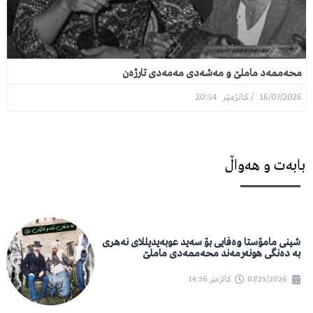
محەممەد ماملێ و مەشەدی مەمەدی تارژەن
20:54
16/07/2026
بابەت و هەواڵ
شینی مامۆستا وەفایی بۆ سەید عوبەیدیللای نەهری
بە دەنگی هونەرمەند محەممەدی ماملێ
07/25/2026
کاتژمێر
14:56