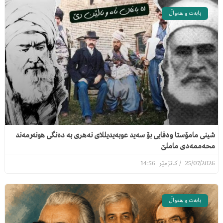
بابەت و هەواڵ
شینی مامۆستا وەفایی بۆ سەید عوبەیدیللای نەهری بە دەنگی هونەرمەند
محەممەدی ماملێ
14:56
25/07/2026
بابەت و هەواڵ