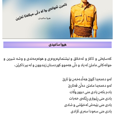
هیوا ساعیدی
کەسایەتی و ئاکار و ئەخلاق و نیشتمانپەروەری و ھونەرمەندی و وشە شیرین و
جوانەکانی ماملێ لە یاد و دڵی هەموو کوردستان زیندوون و لە بیر ناکرێن،
لەو دەمەیدا گوێ هەڵدەخەن بۆ تارێ
لەو دەمەیدا ماملێ دەڵێ قەتارێ
یادم بکەن یادی منی دوور وڵات
یادی منی ڕێبواری ڕێگەی خەبات
یادی منی بێبەش لەخۆشی و شادی
یادی منی سەودا سەری ئازادی