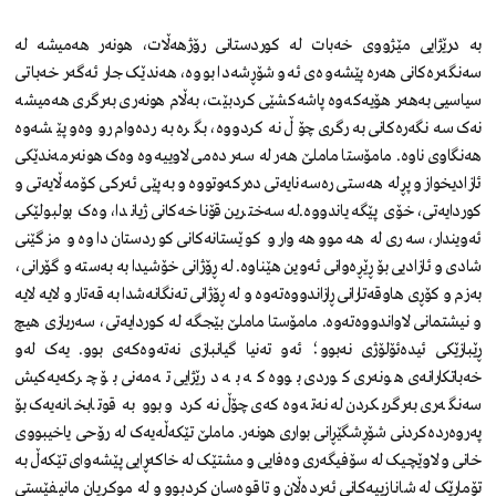
بە درێژایی مێژووی خەبات لە کوردستانی رۆژهەڵات، هونەر هەمیشە لە
سەنگەرەکانی هەرە پێشەوەی ئەو شۆڕشەدا بووە، هەندێک جار ئەگەر خەباتی
سیاسیی بەهەر هۆیەکەوە پاشەکشێی کردبێت، بەڵام هونەری بەرگری هەمیشە
نەک سەنگەرەکانی بەرگری چۆڵ نەکردووە، بگرە بەردەوام رووەو پێشەوە
هەنگاوی ناوە. مامۆستا ماملێ ھەر لە سەردەمی لاوییەوە وەک ھونەرمەندێکی
ئازادیخواز و پڕلە هەستی رەسەنایەتی دەرکەوتووە و بەپێی ئەرکی کۆمەڵایەتی و
کوردایەتی، خۆی پێگەیاندووە.لە سەخترین قۆناخەکانی ژیاندا، وەک بولبولێکی
ئەویندار، سەری لە ھەموو ھەوار و کوێستانەکانی کوردستان داوە و مزگێنی
شادی و ئازادیی بۆ ڕێڕەوانی ئەوین ھێناوە. لە ڕۆژانی خۆشیدا بە بەستە و گۆرانی،
بەزم و کۆڕی ھاوقەتارانی ڕازاندووەتەوە و لە ڕۆژانی تەنگانەشدا بە قەتار و لایە لایە
و نیشتمانی لاواندووەتەوە. مامۆستا ماملێ بێجگە لە کوردایەتی، سەربازی ھیچ
ڕێبازێکی ئیدەئۆلۆژی نەبوو؛ ئەو تەنیا گیانبازی نەتەوەکەی بوو. یەک لەو
خەباتکارانەی هونەری کوردی بووە کە بە درێژایی تەمەنی بۆ چرکەیەکیش
سەنگەری بەرگریکردن لە نەتەوەکەی چۆڵ نەکرد و بوو بە قوتابخانەیەک بۆ
پەروەردەکردنی شۆڕشگێڕانی بواری هونەر. ماملێ تێکەڵەیەک لە رۆحی یاخیبووی
خانی و لاوێچیک لە سۆفیگەری وەفایی و مشتێک لە خاکەڕایی پێشەوای تێکەڵ بە
تۆمارێک لە شانازییەکانی ئەردەڵان و تاقوەسان کردبوو و لە موکریان مانیفێستی