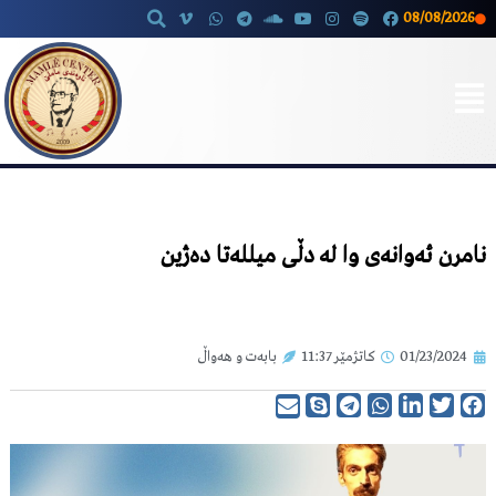
08/08/2026
Skip
to
content
نامرن ئەوانەی وا لە دڵی میللەتا دەژین
01/23/2024
کاتژمێر
11:37
بابەت و هەواڵ