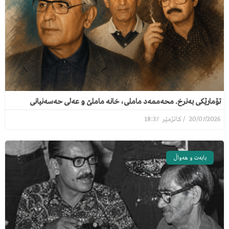
تۆمارێکی بەنرخ. محەممەد ماملی، خانە ماملێ و عەلی حەسەنیانی
18:37
20/07/2026
بابەت و هەواڵ