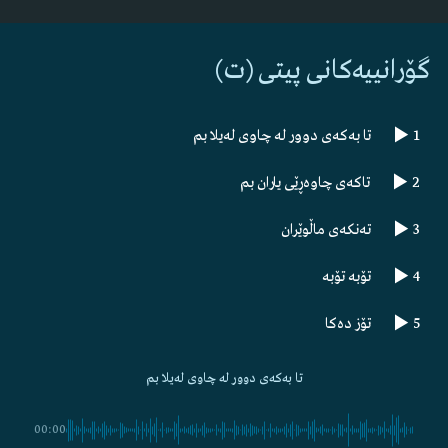
گۆرانییەکانی پیتی (ت)
1
تا بەکەی دوور لە چاوی لەیلا بم
2
تاکەی چاوەڕێی یاران بم
3
تەنکەی ماڵوێران
4
تۆبە تۆبە
5
تۆز دەکا
تا بەکەی دوور لە چاوی لەیلا بم
00:00