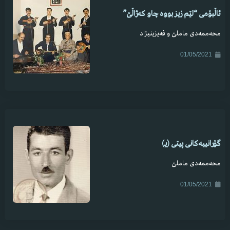
ئاڵبۆمی “لێم زیز بووە چاو کەژاڵێ”
محەممەدی ماملێ و فەیزینیژاد
01/05/2021
گۆرانییەکانی پیتی (یـ)
محەممەدی ماملێ
01/05/2021