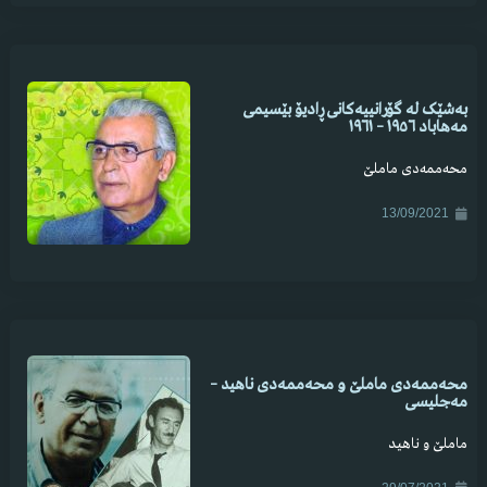
بەشێک لە گۆرانییەکانی ڕادیۆ بێسیمی
مەهاباد ١٩٥٦ – ١٩٦١
محەممەدی ماملێ
13/09/2021
محەممەدی ماملێ و محەممەدی ناهید –
مەجلیسی
ماملێ و ناهید