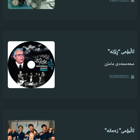
29/07/2021
ئاڵبۆمی “ڕێژنە”
محەممەدی ماملێ
01/05/2021
ئاڵبۆمی” زەمانە”