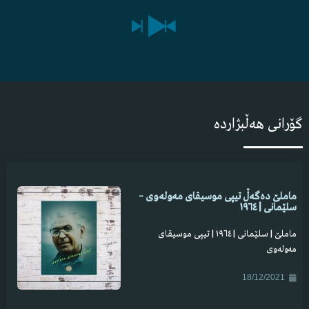
گۆرانی هەڵبژاردە
ماملێ دەگەڵ تیپی موسیقای مەولەوی –
سلێمانی | ١٩٦٤
ماملێ | سلێمانی | ١٩٦٤ | تیپی موسیقای
مەولەوی
18/12/2021