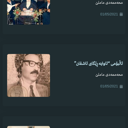
محەممەدی ماملێ
01/05/2021
ئاڵبۆمی “ئاوایە ڕێگای ئاشقان”
محەممەدی ماملێ
01/05/2021