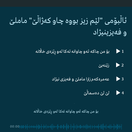
ئاڵبۆمی "لێم زیز بووە چاو کەژاڵێ" ماملێ
و فەیزینیژاد
1
بۆ من چاکە ئەو چاوانە تەکا لەو ڕێزەی خاڵانە
2
زێنەبێ
3
عەمرەکەم زارا ماملێ و فەیزی نیژاد
4
لێ لێ دەسماڵێ
5
لێم زیز بووە چاو کەژاڵێ
بۆ من چاکە ئەو چاوانە تەکا لەو ڕێزەی خاڵانە
6
هەی نارێ نارێ نارێ
00:00