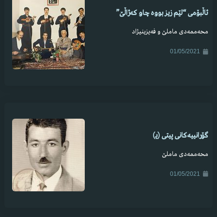
ئاڵبۆمی “لێم زیز بووە چاو کەژاڵێ”
محەممەدی ماملێ و فەیزینیژاد
01/05/2021
گۆرانییەکانی پیتی (یـ)
محەممەدی ماملێ
01/05/2021