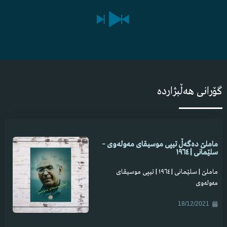
7
هەرمێ وەی وەی هەرمێ
8
هەی دەمەگری مەگری چاوەکەت جوانە
9
ئەی مبارەک لە بووکێ ماملێ و فەیزی نیژاد
گۆرانی هەڵبژاردە
ماملێ دەگەڵ تیپی موسیقای مەولەوی –
سلێمانی | ١٩٦٤
ماملێ | سلێمانی | ١٩٦٤ | تیپی موسیقای
مەولەوی
18/12/2021