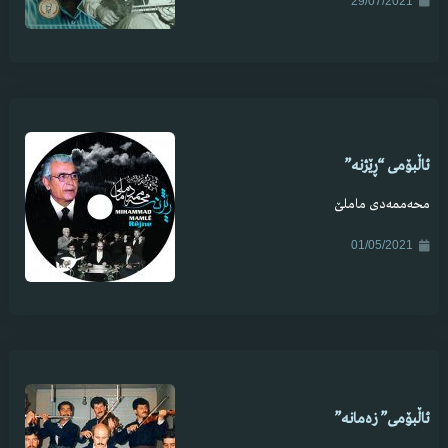
29/07/2021
ئاڵبۆمی “ڕێژنە”
محەممەدی ماملێ
01/05/2021
ئاڵبۆمی” زەمانە”