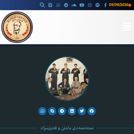
09/08/2026
Skip
to
content
محەممەدی ماملێ و فەیزینیژاد