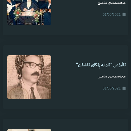
محەممەدی ماملێ
01/05/2021
ئاڵبۆمی “ئاوایە ڕێگای ئاشقان”
محەممەدی ماملێ
01/05/2021