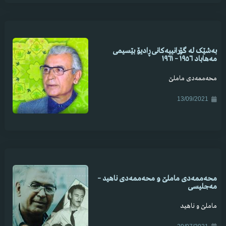
بەشێک لە گۆرانییەکانی ڕادیۆ بێسیمی
مەهاباد ١٩٥٦ – ١٩٦١
محەممەدی ماملێ
13/09/2021
محەممەدی ماملێ و محەممەدی ناهید –
مەجلیسی
ماملێ و ناهید