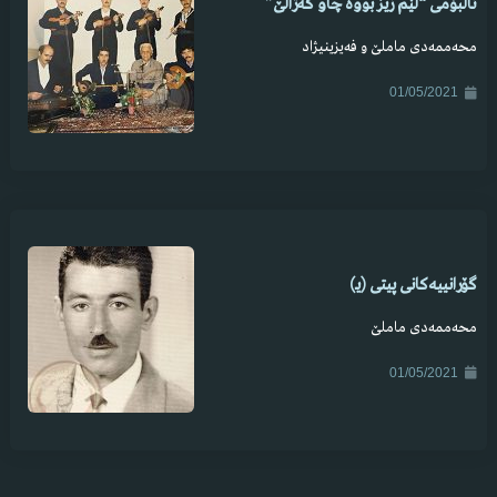
ئاڵبۆمی “لێم زیز بووە چاو کەژاڵێ”
محەممەدی ماملێ و فەیزینیژاد
01/05/2021
گۆرانییەکانی پیتی (یـ)
محەممەدی ماملێ
01/05/2021