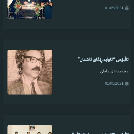
01/05/2021
ئاڵبۆمی “ئاوایە ڕێگای ئاشقان”
محەممەدی ماملێ
01/05/2021