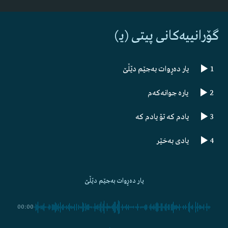
گۆرانییەکانی پیتی (یـ)
1
یار دەڕوات بەجێم دێڵێ
2
یارە جوانەکەم
3
یادم کە تۆ یادم کە
4
یادی بەخێر
یار دەڕوات بەجێم دێڵێ
00:00