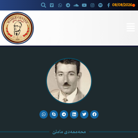
08/08/2026
Skip
to
content
محەممەدی ماملێ