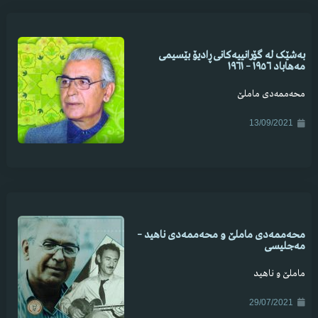
بەشێک لە گۆرانییەکانی ڕادیۆ بێسیمی
مەهاباد ١٩٥٦ – ١٩٦١
محەممەدی ماملێ
13/09/2021
محەممەدی ماملێ و محەممەدی ناهید –
مەجلیسی
ماملێ و ناهید
29/07/2021