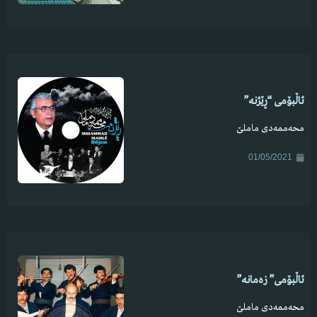
ئاڵبۆمی “ڕێژنە”
محەممەدی ماملێ
01/05/2021
ئاڵبۆمی” زەمانە”
محەممەدی ماملێ