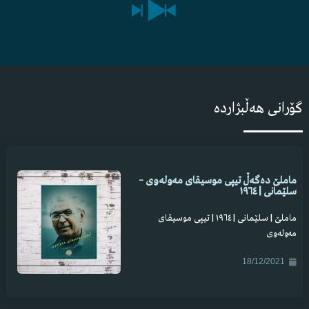
گۆرانی هەڵبژاردە
ماملێ دەگەڵ تیپی موسیقای مەولەوی –
سلێمانی | ١٩٦٤
ماملێ | سلێمانی | ١٩٦٤ | تیپی موسیقای
مەولەوی
18/12/2021