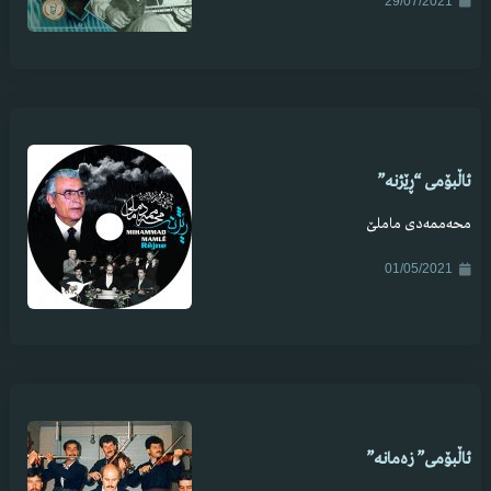
29/07/2021
ئاڵبۆمی “ڕێژنە”
محەممەدی ماملێ
01/05/2021
ئاڵبۆمی” زەمانە”