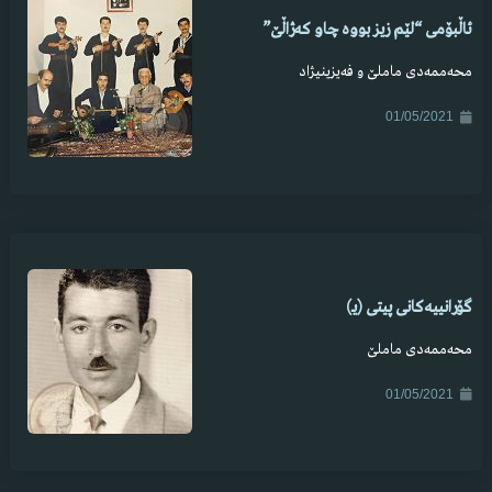
ئاڵبۆمی “لێم زیز بووە چاو کەژاڵێ”
محەممەدی ماملێ و فەیزینیژاد
01/05/2021
گۆرانییەکانی پیتی (یـ)
محەممەدی ماملێ
01/05/2021