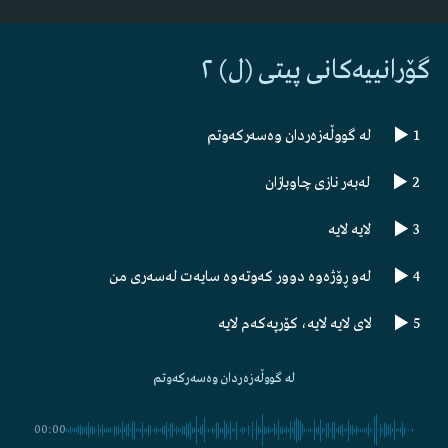
گۆرانییەکانی پیتی (ل) ٢
1
لە گووڵەزەردان وەسەرکەوتم
2
لەبەر نازی چاوبازان
3
لایە لایە
4
لەو ڕۆژەوە دوور کەوتەوە سایەت لەسەری من
5
لای لایە لایە، کۆرپەکەم لایە
6
لەمێژە زۆر لەمێژە
لە گووڵەزەردان وەسەرکەوتم
7
لای لای سوورە گووڵ لای لای
00:00