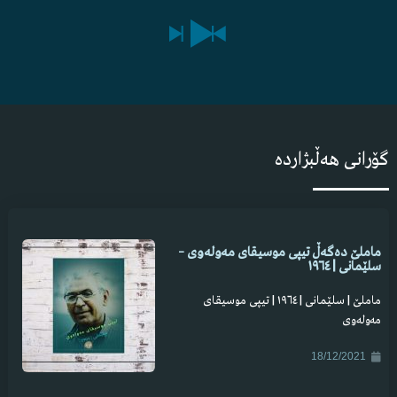
8
لاوە هەی لاوە کەو
9
لەو شارە خەدەنگی سەنەمێکم لە جگەر دا
10
لێم زیز بووە چاو کەژاڵێم
گۆرانی هەڵبژاردە
ماملێ دەگەڵ تیپی موسیقای مەولەوی –
سلێمانی | ١٩٦٤
ماملێ | سلێمانی | ١٩٦٤ | تیپی موسیقای
مەولەوی
18/12/2021