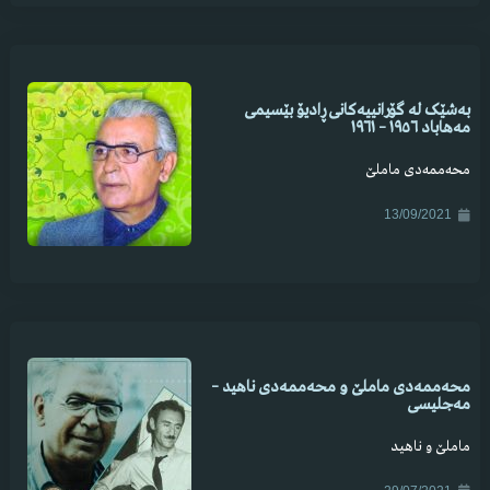
بەشێک لە گۆرانییەکانی ڕادیۆ بێسیمی
مەهاباد ١٩٥٦ – ١٩٦١
محەممەدی ماملێ
13/09/2021
محەممەدی ماملێ و محەممەدی ناهید –
مەجلیسی
ماملێ و ناهید