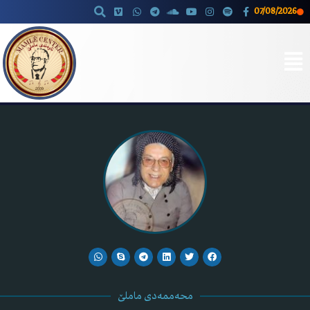
07/08/2026
Skip
to
content
محەممەدی ماملێ