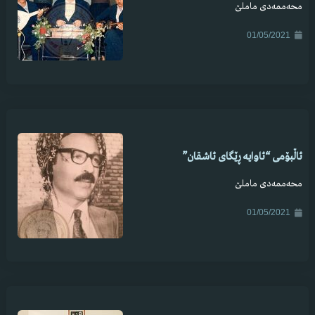
محەممەدی ماملێ
01/05/2021
ئاڵبۆمی “ئاوایە ڕێگای ئاشقان”
محەممەدی ماملێ
01/05/2021