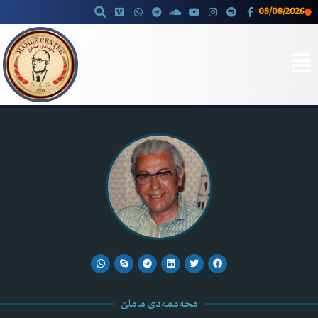
08/08/2026
Skip
to
content
محەممەدی ماملێ