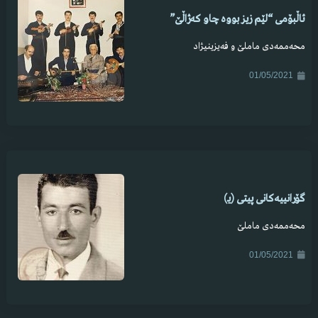
ئاڵبۆمی “لێم زیز بووە چاو کەژاڵێ”
محەممەدی ماملێ و فەیزینیژاد
01/05/2021
گۆرانییەکانی پیتی (یـ)
محەممەدی ماملێ
01/05/2021