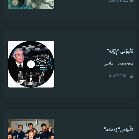
29/07/2021
ئاڵبۆمی “ڕێژنە”
محەممەدی ماملێ
01/05/2021
ئاڵبۆمی” زەمانە”