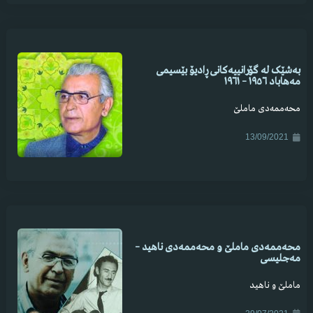
بەشێک لە گۆرانییەکانی ڕادیۆ بێسیمی
مەهاباد ١٩٥٦ – ١٩٦١
محەممەدی ماملێ
13/09/2021
محەممەدی ماملێ و محەممەدی ناهید –
مەجلیسی
ماملێ و ناهید