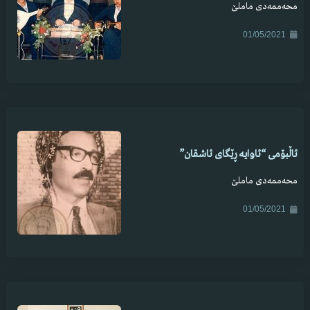
محەممەدی ماملێ
01/05/2021
ئاڵبۆمی “ئاوایە ڕێگای ئاشقان”
محەممەدی ماملێ
01/05/2021