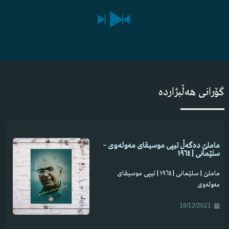
8
هەی مەگری مەگری جوانێ گیان
9
هەی لەیلی لەیلی باوانم
10
هیجری یار
11
هەی داد هەی بێداد
گۆرانی هەڵبژاردە
12
هاتەوە با بێتەوە یار لە سەفەر هاتەوە
13
هەر سەیدزادێکی شاڵ کرمانی بێت
ماملێ دەگەڵ تیپی موسیقای مەولەوی –
14
هەریرە و هەریەسە
سلێمانی | ١٩٦٤
ماملێ | سلێمانی | ١٩٦٤ | تیپی موسیقای
مەولەوی
18/12/2021