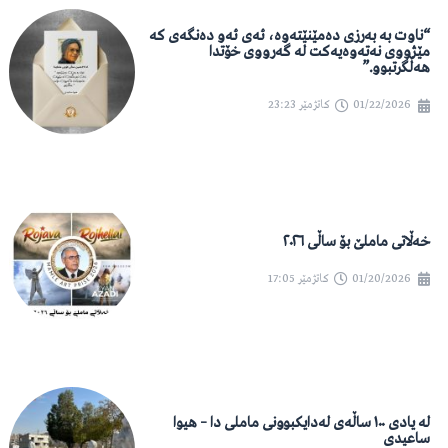
“ناوت بە بەرزی دەمێنێتەوە، ئەی ئەو دەنگەی کە
مێژووی نەتەوەیەکت لە گەرووی خۆتدا
هەڵگرتبوو.”
01/22/2026
کاتژمێر
23:23
خەڵاتی ماملێ بۆ ساڵی ٢٠٢٦
01/20/2026
کاتژمێر
17:05
لە یادی ١٠٠ ساڵەی لەدایکبوونی ماملی دا – هیوا
ساعیدی