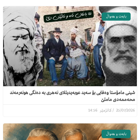
بابەت و هەواڵ
شینی مامۆستا وەفایی بۆ سەید عوبەیدیللای نەهری بە دەنگی هونەرمەند
محەممەدی ماملێ
14:56
25/07/2026
بابەت و هەواڵ