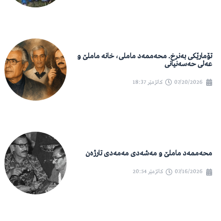
تۆمارێکی بەنرخ. محەممەد ماملی، خانە ماملێ و
عەلی حەسەنیانی
07/20/2026
کاتژمێر
18:37
محەممەد ماملێ و مەشەدی مەمەدی تارژەن
07/16/2026
کاتژمێر
20:54