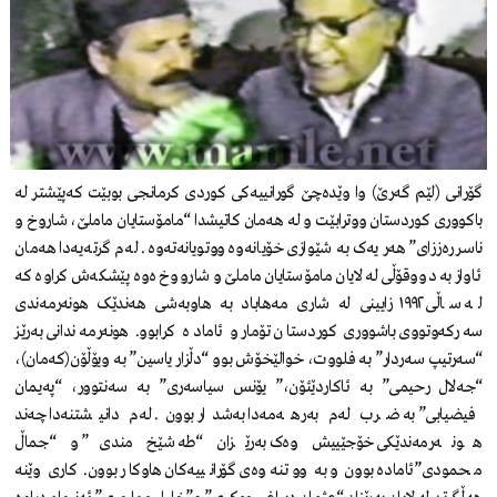
گۆرانی (لێم گەرێ) وا وێدەچێ گورانییەکی کوردی کرمانجی بوبێت کەپێشتر لە
باکووری کوردستان ووترابێت و لە هەمان کاتیشدا “مامۆستایان ماملێ، شاروخ و
ناسر رەززای” هەر یەک بە شێوازی خۆیانەوە ووتویانەتەوە . لەم گرتەیەدا هەمان
ئاواز بە دووقۆڵی لە لایان مامۆستایان ماملێ و شارووخ ەوە پێشکەش کراوە کە
لە ساڵی ١٩٩٢ زایینی لە شاری مەهاباد بە هاوبەشی هەندێک هونەرمەندی
سەرکەوتووی باشووری کوردستان تۆمار و ئامادە کرابوو. هونەرمەندانی بەرێز
“سەرتیپ سەردار” بە فلووت، خوالێخۆش بوو “دڵزار یاسین” بە ویۆڵۆن(کەمان)،
“جەلال رحیمی” بە ئاکاردێئۆن،” یۆنس سیاسەری” بە سەنتوور، “پەیمان
فیضیابی” بە ضرب لەم بەرهەمەدا بەشدار بوون. لەم دانیشتنەدا چەند
هونەرمەندێکی خۆجێییش وەک بەرێزان “طە شێخ مندی” و “جماڵ
محمودی”ئامادە بوون و بە ووتنەوەی گۆرانییەکان هاوکار بوون. کاری وێنە