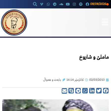
08/08/2026
Skip
to
content
ماملێ و شاروخ
02/03/2013
کاتژمێر
14:54
بابەت و هەواڵ