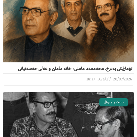
تۆمارێکی بەنرخ. محەممەد ماملی، خانە ماملێ و عەلی حەسەنیانی
18:37
20/07/2026
بابەت و هەواڵ