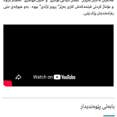
هەڵگرتن لە لایان بەرێزان “عثمان دبباغی موکری” و”خلیل مهاجری” ئەنجام دراوە
و مۆنتاژ کردنی فیلمەکەش کاری بەرێز” پرویز نژادی” بووە . بەو هیوایەی جێی
رەزامەندیتان پێک یێنی.
بابەتی پێوەندیدار