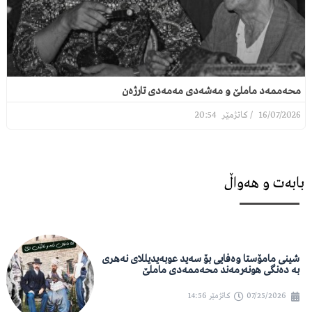
محەممەد ماملێ و مەشەدی مەمەدی تارژەن
20:54
16/07/2026
بابەت و هەواڵ
شینی مامۆستا وەفایی بۆ سەید عوبەیدیللای نەهری
بە دەنگی هونەرمەند محەممەدی ماملێ
07/25/2026
کاتژمێر
14:56