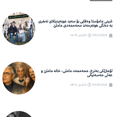
شینی مامۆستا وەفایی بۆ سەید عوبەیدیللای نەهری
بە دەنگی هونەرمەند محەممەدی ماملێ
07/25/2026
کاتژمێر
14:56
تۆمارێکی بەنرخ. محەممەد ماملی، خانە ماملێ و
عەلی حەسەنیانی
07/20/2026
کاتژمێر
18:37