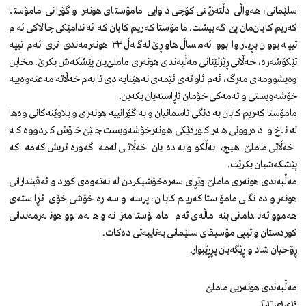
سلێمانی، هەواڵی دڵتەزێنی کۆچی دوایی مامۆستای هونەر و گۆرانی مامۆستا
کەریم کابان‌مان پێ گەییشت. مامۆستا کەریم کابان کە ئەندامێکی چالاکی ئەم
تیپە بوون بڕیار وا بوو ئەمساڵ هاوڕێ لەگەڵ ٣٣ هونەرمەندی تری ئەم تیپە
تێکۆشەرە، خەڵاتی ڕێزلێنانی مەڵبەندی هونەری ماملێ‌یان پێشکەش بکرێ. مخابن
وەیشوومەی مەرگ، ئەم ئاواتەی ئێمەی نەهێنایە دی تا بەم خەڵاتە مەعنەوەییە
خۆشەویستی و ئەمەکی خۆمان ئاڕاستەیان بکەین.
مامۆستا کەریم کابان بە دنگی ئاسمانیان و بە گۆرانییە هونەری و بلاوێنەکانی وەها
لە ناخ و دەروونی هەر کوردێکی هونەرخۆشەویست جێێ خۆش کردووە کە
خەڵاتی ماملێ هیچ، بەڵکوو بە دەیان خەڵاتی لەمە گەورەتریش کەمە کە
پێشکەشیان بکرێت.
مەڵبەندی هونەری ماملێ وێڕای سەرەخۆشیکردن لە نەتەوەی کورد و ئەڤیندارانی
هونەر و دەنگی مامۆستا کەریم کابان، پرسە و سەرەخۆشی خۆی ئاڕاستەی
هەموو ئەندامانى بنەماڵەی ئەم مامۆستا مەزنە و هەموو هونەرمەندانى
کوردستان و تیپى مۆسیقاى سلێمانى بەتایبەتی دەکات.
ڕۆحیان شاد و ڕێگەیان پڕڕێبوار.
مەڵبەندی هونەریی ماملێ
١٤ی١ی٢٠١٦