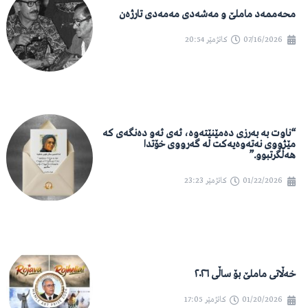
محەممەد ماملێ و مەشەدی مەمەدی تارژەن
07/16/2026
کاتژمێر
20:54
“ناوت بە بەرزی دەمێنێتەوە، ئەی ئەو دەنگەی کە
مێژووی نەتەوەیەکت لە گەرووی خۆتدا
هەڵگرتبوو.”
01/22/2026
کاتژمێر
23:23
خەڵاتی ماملێ بۆ ساڵی ٢٠٢٦
01/20/2026
کاتژمێر
17:05