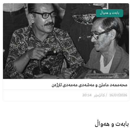
بابەت و هەواڵ
محەممەد ماملێ و مەشەدی مەمەدی تارژەن
20:54
16/07/2026
بابەت و هەواڵ