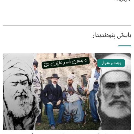
بابەتی پێوەندیدار
بابەت و هەواڵ