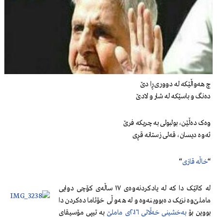
چ هەواڵێکە لە دووری ڕا دێ
دەنگ و باسێکە لە شار و لادێ
وەک دەڵێن، بولبولی بە چریکە فرێ
ئەوە دیسان، قەلی زستانە قڕی
“
خاڵە قازی
“
لە کاتێک دا کە لە یادکردنەوەی ١٧ ساڵەی کۆچی دوایی
ماملێ‌وە نزیک دەبووینەوە و لە هەوڵی خۆئامادەکردن دا
بووین بۆ
بەخشینی خەڵاتی ٢٠١٦ی ماملێ
بە تیپی مۆسیقای