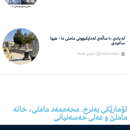
لە یادی ١٠٠ ساڵەی لەدایکبوونی ماملی دا – هیوا
ساعیدی
06/02/2025
کاتژمێر
09:43
تۆمارێکی بەنرخ. محەممەد ماملی، خانە
ماملێ و عەلی حەسەنیانی