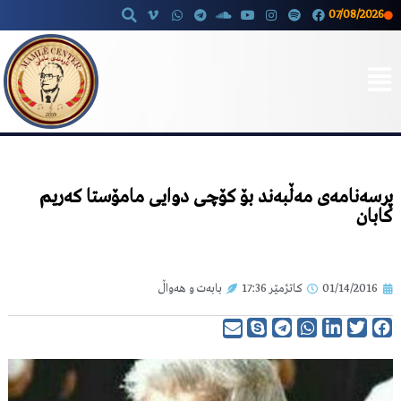
07/08/2026
Skip
to
content
پرسەنامەی مەڵبەند بۆ کۆچی دوایی مامۆستا کەریم
کابان
01/14/2016
کاتژمێر
17:36
بابەت و هەواڵ