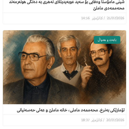
شینی مامۆستا وەفایی بۆ سەید عوبەیدیللای نەهری بە دەنگی هونەرمەند
محەممەدی ماملێ
14:56
25/07/2026
بابەت و هەواڵ
تۆمارێکی بەنرخ. محەممەد ماملی، خانە ماملێ و عەلی حەسەنیانی
18:37
20/07/2026