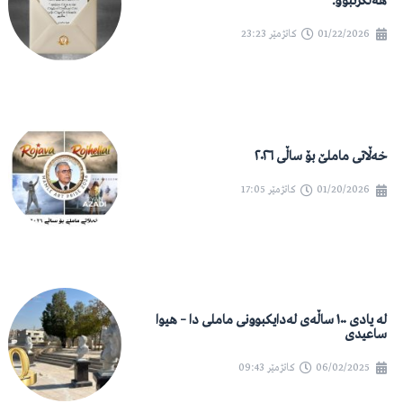
هەڵگرتبوو.”
01/22/2026
کاتژمێر
23:23
خەڵاتی ماملێ بۆ ساڵی ٢٠٢٦
01/20/2026
کاتژمێر
17:05
لە یادی ١٠٠ ساڵەی لەدایکبوونی ماملی دا – هیوا
ساعیدی
06/02/2025
کاتژمێر
09:43