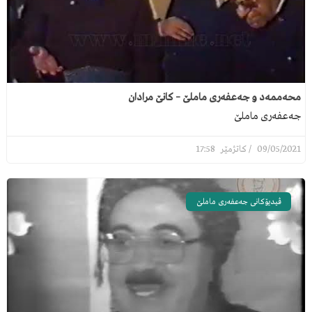
محەممەد و جەعفەری ماملێ – کانێ مرادان
جەعفەری ماملێ
17:58
09/05/2021
ڤیدیۆکانی جەعفەری ماملێ