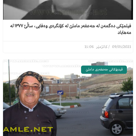
فیلمێکی دەگمەن لە جەعفەر ماملێ لە کۆنگرەی وەفایی، ساڵئ ١٣٧٧ لە
مەهاباد
15:06
09/05/2021
ڤیدیۆکانی جەعفەری ماملێ