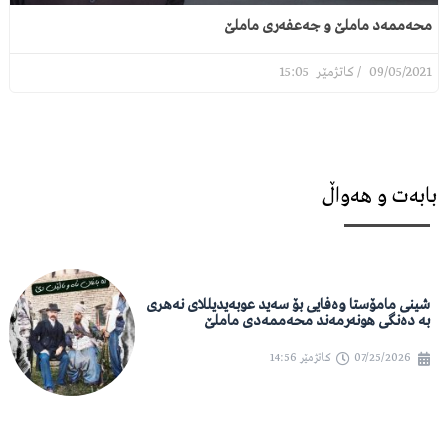
محەممەد ماملێ و جەعفەری ماملێ
15:05
09/05/2021
بابەت و هەواڵ
شینی مامۆستا وەفایی بۆ سەید عوبەیدیللای نەهری
بە دەنگی هونەرمەند محەممەدی ماملێ
07/25/2026
کاتژمێر
14:56