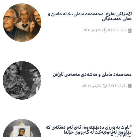
تۆمارێکی بەنرخ. محەممەد ماملی، خانە ماملێ و
عەلی حەسەنیانی
07/20/2026
کاتژمێر
18:37
محەممەد ماملێ و مەشەدی مەمەدی تارژەن
07/16/2026
کاتژمێر
20:54
“ناوت بە بەرزی دەمێنێتەوە، ئەی ئەو دەنگەی کە
مێژووی نەتەوەیەکت لە گەرووی خۆتدا