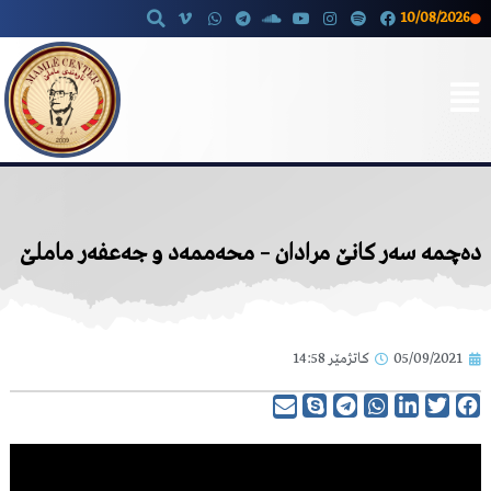
10/08/2026
Skip
to
content
دەچمە سەر کانێ مرادان – محەممەد و جەعفەر ماملێ
05/09/2021
کاتژمێر
14:58