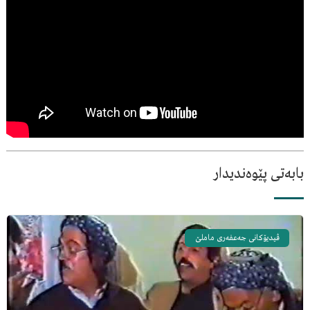
بابەتی پێوەندیدار
ڤیدیۆکانی جەعفەری ماملێ