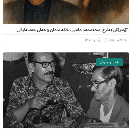
تۆمارێکی بەنرخ. محەممەد ماملی، خانە ماملێ و عەلی حەسەنیانی
18:37
20/07/2026
بابەت و هەواڵ