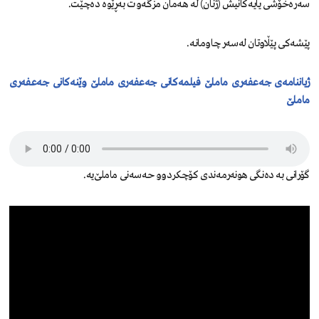
سەرەخۆشی یایەکانیش (ژنان) لە هەمان مزگەوت بەڕێوە دەچێت.
پێشەکی پێڵاوتان لەسەر چاومانە.
ژیاننامەی جەعفەری ماملێ
فیلمەکانی جەعفەری ماملێ
وێنەکانی جەعفەری
ماملێ
گۆرانی بە دەنگی هونەرمەندی کۆچکردوو حەسەنی ماملێ‌یە.