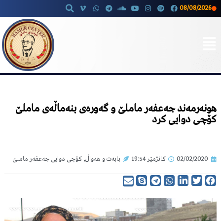
08/08/2026
Skip
to
content
هونەرمەند جەعفەر ماملێ و گەورەی بنەماڵەی ماملێ
کۆچی دوایی کرد
02/02/2020
کاتژمێر
19:54
بابەت و هەواڵ
,
کۆچی دوایی جەعفەر ماملێ