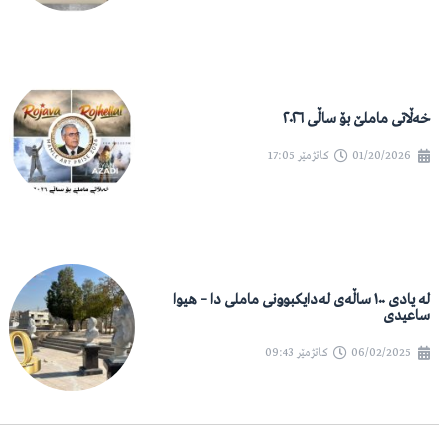
خەڵاتی ماملێ بۆ ساڵی ٢٠٢٦
01/20/2026
کاتژمێر
17:05
لە یادی ١٠٠ ساڵەی لەدایکبوونی ماملی دا – هیوا
ساعیدی
06/02/2025
کاتژمێر
09:43