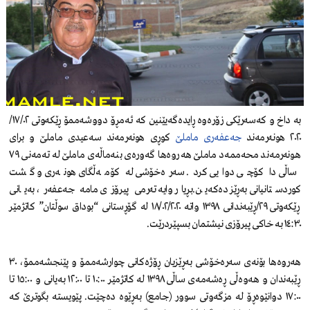
بە داخ و کەسەرێکی زۆرەوە ڕایدەگەیێنین کە ئەمڕۆ دووشەممۆ ڕێکەوتی ١٧/٠٢/
٢٠٢٠ هونەرمەند
جەعفەری ماملێ
کوڕی هونەرمەند سەعیدی ماملێ و برای
هونەرمەند محەممەد ماملێ هەروەها گەورەی بنەماڵەی ماملێ لە تەمەنی ٧٩
ساڵی دا کۆچی دوایی کرد. سەرەخۆشی لە کۆمەڵگای هونەری و گشت
کوردستانیانی بەڕێز دەکەین.بڕیار وایە تەرمی پیرۆزی مامە جەعفەر، بەیانی
ڕێکەوتی ٢٩/ڕێبەندانی ١٣٩٨ واتە ١٨/٠٢/٢٠٢٠ لە گۆڕستانی “بوداق سوڵتان” کاتژمێر
١٤:٣٠ بە خاکی پیرۆزی نیشتمان بسپێردرێت.
هەروەها بۆنەی سەرەخۆشی بەڕێزیان ڕۆژەکانی چوارشەممۆ و پێنجشەممۆ، ٣٠
ڕێبەندان و هەوەڵی ڕەشەمەی ساڵی ١٣٩٨ لە کاتژمێر ١٠:٠٠ تا ١٢:٠٠ بەیانی و ١٥:٠٠ تا
١٧:٠٠ دوانێوەڕۆ لە مزگەوتی سوور (جامع) بەڕێوە دەچێت. پێویستە بگوترێ کە