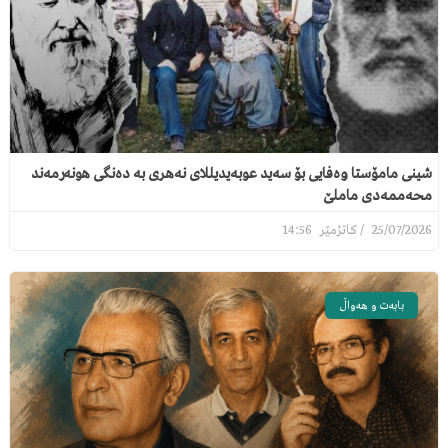
شینی مامۆستا وەفایی بۆ سەید عوبەیدیللای نەهری بە دەنگی هونەرمەند
محەممەدی ماملێ
14:56
25/07/2026
بابەت و هەواڵ