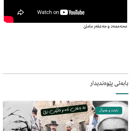
محەممەد و جەعفەر ماملێ
بابەتی پێوەندیدار
بابەت و هەواڵ