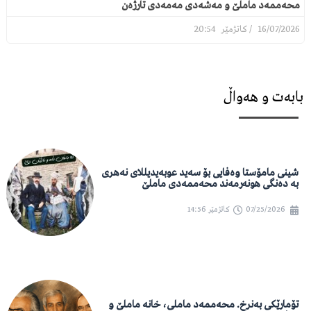
محەممەد ماملێ و مەشەدی مەمەدی تارژەن
20:54
16/07/2026
بابەت و هەواڵ
شینی مامۆستا وەفایی بۆ سەید عوبەیدیللای نەهری
بە دەنگی هونەرمەند محەممەدی ماملێ
07/25/2026
کاتژمێر
14:56
تۆمارێکی بەنرخ. محەممەد ماملی، خانە ماملێ و