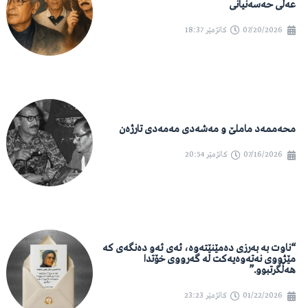
عەلی حەسەنیانی
07/20/2026
کاتژمێر
18:37
محەممەد ماملێ و مەشەدی مەمەدی تارژەن
07/16/2026
کاتژمێر
20:54
“ناوت بە بەرزی دەمێنێتەوە، ئەی ئەو دەنگەی کە
مێژووی نەتەوەیەکت لە گەرووی خۆتدا
هەڵگرتبوو.”
01/22/2026
کاتژمێر
23:23