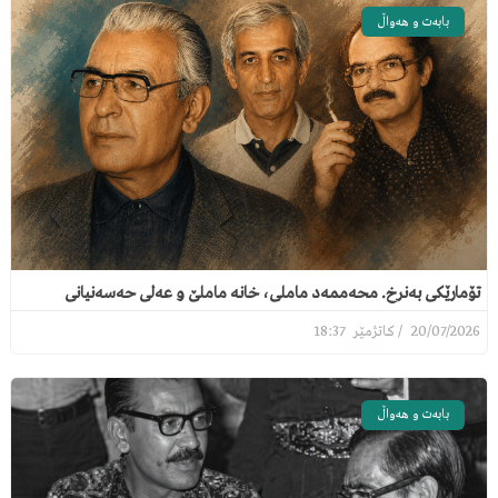
بابەت و هەواڵ
تۆمارێکی بەنرخ. محەممەد ماملی، خانە ماملێ و عەلی حەسەنیانی
18:37
20/07/2026
بابەت و هەواڵ