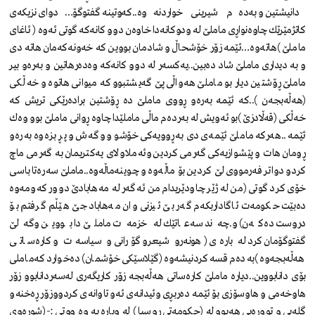
دانیشتین و به‌ده‌م شیرینی خواردنه‌وه‌..كه‌وتینه‌ گفتوگۆ…دوای نزیكه‌ی
كاتژمێرێك چاوه‌نواڕی ماملێ‌ له‌ ودوكانه‌دا خاوه‌ن دوو كانه‌كه‌ گوتی ئه‌وه‌ ( ئاغای
ماملێ‌ )هاته‌وه‌…ئێمه‌ زۆر خۆشحاڵ و شادمان بووین كه‌ خه‌ونه‌كه‌مان هاته‌ دی
و به‌ دیداری ماملێ‌ شاد ده‌بین..یه‌كسه‌ر له‌ دوو كانه‌كه‌ وه‌ده‌رهاتین و به‌ره‌و بیر
ماملێ‌ ڕۆشتین دیار بو ماملێ‌ هه‌واڵی پێ‌ گه‌یشتبوو كه‌ میوانی هاتوه‌ و خه‌ڵكی
(هه‌ڵه‌بجه‌ن )..كه‌ ئێمه‌ به‌ره‌و ڕووی ماملێ‌ ده‌ ڕۆشتین براده‌رێكی تریش كه‌
خه‌ڵكی (قه‌ڵادزێ‌ )بو ئه‌ویش له‌ به‌رده‌م ماڵی ماملێدا چاوه‌ ڕوانی ماملێ‌ بوو وه‌ك
ئێمه‌ ..هه‌ركه‌ ماملێ‌ ئێمه‌ی دی به‌ڕوویه‌كی خۆشو و وگه‌ش و پڕ بزه‌وه‌ به‌ره‌و
ڕومان هات و پێشوازیه‌كی گه‌رمی كردین وئه‌ملاو لای یه‌كتریمان به‌ گه‌رمی ماچ
كردو دواتر فه‌رمووی لێ‌ كردین بۆ ماڵه‌وه‌ و چوینه‌ماڵه‌وه‌..ماملێ‌ سه‌ره‌تا باسی
خۆی كرد گوتی (من له‌ ژێر چاودێریدام من ئه‌گه‌ر له‌ مه‌هابادێ‌ دوور كه‌ومه‌وه‌
ده‌بێت حكومه‌ت ئاگاداربكه‌م گه‌ر بێ‌ ئیزنی وان مه‌هاباد جێ‌ هێڵم گرفتم بۆ
دروست ده‌كه‌ن) و.چه‌ند سه‌عاتێك له‌ خزمه‌ت ماملێ‌ دا بووین وگه‌لێ‌
گفتوگۆمان كرد له‌ باره‌ی (هونه‌رو شیعرو گۆرانی و سیاسه‌ت و كاره‌ساتی
هه‌ڵه‌بجه‌وه‌ )به‌ده‌م قسه‌كردنیشه‌وه‌ (گێلاسێكی خۆشمان) ده‌خوارد كه‌ماملی
بۆی دانابووین..دیاره‌ ماملێ‌ كاره‌ساتی هه‌ڵه‌بجه‌ زۆر كاریگه‌ری له‌سه‌ردانابوو زۆر
هاوخه‌می و هاوسۆزی بۆ ئێمه‌ ده‌ربڕی وئیدانه‌ی ئه‌و تاوانه‌ی كردووزۆر ڕه‌خنه‌و
گله‌یی و تووڕه‌یی هه‌بوو له‌ (حكومه‌تی ڕوسیا ) له وباره يه وه ووتی :-(شوره‌وی