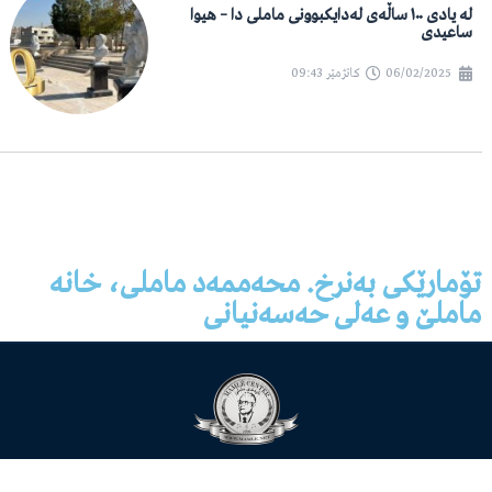
لە یادی ١٠٠ ساڵەی لەدایکبوونی ماملی دا – هیوا
ساعیدی
06/02/2025
کاتژمێر
09:43
تۆمارێکی بەنرخ. محەممەد ماملی، خانە
ماملێ و عەلی حەسەنیانی
مافەکانی ئەم ماڵپەڕە پارێزراوە بۆ مەڵبەندی هونەریی ماملێ © 2026