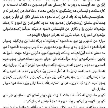
زۆر بێ‌ هه‌ڵویسته‌ به‌رابه‌ر به‌ كاره‌ساتی هه‌ڵه‌بجه‌..وبێ‌ ده‌نگه‌ له‌ئاست ئه‌م
كاره‌ساته‌داو ئێستاش هه‌ رپشتگیری له‌ ڕژێمی سه‌دام ده‌كات)..من (هه‌رگیز ئه‌م
هه‌لویسته‌ی ماملێم له‌ یاد ناجێ‌ )به‌داخه‌وه‌ نه‌مانتوانی (گۆرانی )بڵێن چوون
بنه‌ماڵه‌ی ماملێ‌ (پرسه‌یه‌كیان )هه‌بوو به‌داخه‌وه‌ كامێرامان پێ‌ نه‌بوو تا چه‌ند
وێنه‌یه‌ك بگرین بۆ یادگاری من تائێستاش (ئه‌وه‌ داخێكه‌ له‌دڵما )كه‌نه‌مانتوانی
وێنه‌یه‌كی ئه‌و ڕۆژه‌ جوانه‌ بگرین كه‌ هه‌رگیز دووباره‌ نابێته‌وه‌…
دیاره‌ من كامێرام پێ‌ بوو به‌داخه‌وه‌ له‌ یه‌كێك له‌ بازگه‌كاندا لێن وه‌رگرتم ودواتر
نه‌یاندامه‌وه‌ كه‌زۆر وێنه‌ی تیادا بوو.زهه‌موویم له‌ كیس چوو..به‌داخه‌وه‌ ئه‌و
ده‌مه‌ش ته‌كنه‌لۆژیا هێنده‌ پێشكه‌وتونه‌بوو كه‌وینه‌گرتنی خێرا هه‌بێت ..تاوێنه‌
بگرین ..له‌به‌رئه‌وه‌ی ئێمه‌ مۆڵه‌ته‌كه‌مان ته‌واو ده‌بوو نه‌مانده‌توانی بمێنینه‌وه‌
له‌شاری مه‌هاباد وده‌بوو له‌كاتی خۆیدا بگه‌شتینایه‌ته‌وه‌ ئۆردوگای (كامیاران) بۆیه‌
نه‌مانتوانی هه‌م له‌ ستۆدیۆدا له‌ گه‌ڵ ماملێ‌ وێنه‌ بگرین وهه‌م نه‌مانتوانی ئه‌
وشه‌وه‌ش لای ماملێ‌ بمێنینه‌وه‌ ئه‌و زۆر خوڵكی كردین و ته‌كلیفی لێ‌ كردین
بمێنینه‌وه‌ .دیاره‌ ئێمه‌ زۆر حه‌زمان ده‌كرد به‌ڵام نه‌مانتوانی زۆر به‌داخه‌وه‌ دواتر
ماڵاوایمان
كردو ماملێش له‌ گه‌ڵماندا هات تا نزیك بازاڕ دواتر ئملاو لای ماملێمان تێر ماچ
كردو ماڵاوایمان لێ‌كرد و پیاسه‌ی چه‌ند جێگه‌یه‌كی شارمان كرد .
دواتر به‌ڕێكه‌وتینه‌وه‌ بۆ شاری بۆكان له‌ وێشه‌وه‌ بۆ سه‌قزله‌وێ‌ ماڵاوایم له‌ هاوڕێ‌