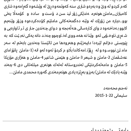
كه‌م كردو له‌ وێ‌ وه‌ به‌ره‌و شاری سنه‌ كه‌وتمه‌وه‌ ڕێ‌ له‌ وێشه‌وه‌ گه‌ڕامه‌وه‌ شاری
كامیاران,,ماملێ‌ هونه‌رمه‌ندێكی زۆر ئینسن دۆست و ساده‌و كۆمه‌ڵایه‌تی
بوو..دیاره‌ من زۆرێك له‌ وێنه‌ ده‌گمه‌نه‌كانی ماملێم كۆده‌كرده‌وه‌ وزۆر وێنه‌یم
لابوو به‌داخه‌وه‌ دوای كاره‌ساتی هه‌ڵه‌بجه‌ و دوای چه‌ندین جار ی تر ئاواره‌یی و
شه‌ڕی ناوخۆیی ئه‌و وێنانه‌ هه‌مووی له‌ناوچوو چه‌ند دانه‌یه‌كی نه‌بێت كه‌ به‌
پێویستی ده‌زانم لێره‌دا دایبه‌زێنم وهه‌روه‌ها من تائێستا چه‌ندین بابه‌تم له‌ سه‌ر
ماملێ‌ نووسوه‌ و له‌ ڕۆژنامه‌كاندا بڵاوم كردۆته‌وه‌ له‌وانه‌ (1-ماملێ‌ پانۆرامای
عه‌شقمان 2-ماملێ‌ و شیعر 3-ماملێ‌ و هێمنی شاعیر 4-ماملێ‌ و هه‌ژاری مۆزیكا
5-ماملێ‌ و مامه‌له‌كردنێكی ته‌ندروستانه‌ له‌ته‌ك هونه‌ری میلله‌تانی دی 6-چه‌ند
وێنه‌ یادێك له‌ ماملێ‌) به‌رزو به‌ڕێزه‌ یادی هونه‌رمه‌ندی گه‌وره‌ محمدی ماملێ‌…
نه‌جم محه‌مه‌د
سلیمانی 22-1-2015
بابەتی پێوەندیدار