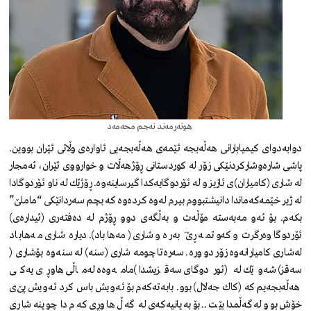
هونەرمەند نه‌جم محه‌مه‌د
دوابه‌دوای كیمیابارانی هه‌ڵه‌بجه‌ ئێمه‌ی هه‌ڵه‌بجه‌یی ئاواره‌ی وڵاتی ئێران بووین.
پاشی شارەوشاركردنێکی زۆر لە كوردستانی ڕۆژهەڵات و خوارووی ئێران، ئەمجار
له‌ شاری (كامیاران)ی ئازیز و له‌ ئۆردوگایه‌كدا گیرساینەوە. ڕۆژێك له‌ ناو ئۆردوگادا
له‌ ژیر خێمه‌كه‌ماندا دانیشتبووم بیرم له‌وه‌ كرده‌وه‌ كه‌ بچم سه‌ردانێكی “ماملێ‌”
بكه‌م. بۆ ئه‌و مه‌به‌سته‌ مۆڵه‌ت و به‌ڵگه‌ی دوو ڕۆژم له‌ ده‌فته‌ری (ئیداره‌ی)
ئۆردوگا وەرگرت و كه‌وتمه‌ ڕێ‌ َ به‌ره‌و شاری (مه‌هاباد). دیاره‌ شاری مه‌هاباد
له‌شاری كامیارانه‌وه‌ زۆر دووره‌. سه‌ره‌تا چومه‌ شاری (سنه‌) له‌ سنه‌وه‌ بۆشاری (
سه‌قز) شه‌وێك له‌ (ئوردوگای سه‌قزیشدا )مامه‌وه‌ه‌ له‌ماڵی هاوڕی یه‌كی
هه‌ڵه‌بجه‌یم كه‌ (كاك جه‌لال) بوو. بابه‌ته‌كه‌م بۆ ئه‌ویش باس كرد ئه‌ویش پێ‌ی
خۆش بوو له‌گه‌ڵمدا بێت ..بۆ به‌یانیه‌كه‌ی له‌ گه‌ڵ هاوڕی كه‌م دا چوینه‌ شاری