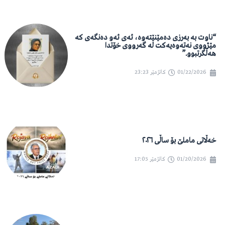
“ناوت بە بەرزی دەمێنێتەوە، ئەی ئەو دەنگەی کە
مێژووی نەتەوەیەکت لە گەرووی خۆتدا
هەڵگرتبوو.”
01/22/2026
کاتژمێر
23:23
خەڵاتی ماملێ بۆ ساڵی ٢٠٢٦
01/20/2026
کاتژمێر
17:05