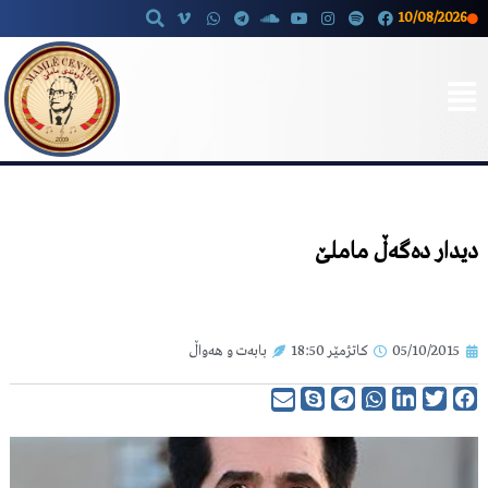
10/08/2026
Skip
to
content
دیدار دەگەڵ ماملێ
05/10/2015
کاتژمێر
18:50
بابەت و هەواڵ