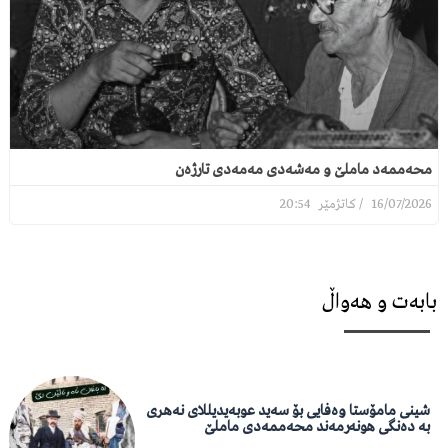
محەممەد ماملێ و مەشەدی مەمەدی تارژەن
20:54
16/07/2026
بابەت و هەواڵ
شینی مامۆستا وەفایی بۆ سەید عوبەیدیللای نەهری
بە دەنگی هونەرمەند محەممەدی ماملێ