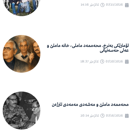
07/25/2026
کاتژمێر
14:56
تۆمارێکی بەنرخ. محەممەد ماملی، خانە ماملێ و
عەلی حەسەنیانی
07/20/2026
کاتژمێر
18:37
محەممەد ماملێ و مەشەدی مەمەدی تارژەن
07/16/2026
کاتژمێر
20:54