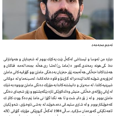
نه‌جم محه‌مه‌د
دیاره‌ من ئه‌وسا و ئیستاشی له‌گه‌ڵ بێت یه‌كێك بووم له‌ شه‌یدایان و هه‌وادارانی
ده‌تگی هونه‌رمه‌ندی گه‌وره‌ (ماملێ‌) له‌شاری هه‌ڵه‌بجه‌دا له‌حه‌فتاكان و
هه‌شتاكاندا خه‌ڵكی هه‌ڵه‌بجه‌ زۆر حه‌زیان به‌ده‌نگی ماملێ‌ بوو گۆرانیه‌كانی ماملێ‌
له‌زۆربه‌ی شوێنه‌كاندا لێده‌درا له‌ گازینۆ و قاوه‌خانه‌كاندا، له‌سینه‌ما و له‌ دوكانی
شیرینیه‌كاندا، له‌ سه‌یران و دانیشتنه‌كاندا به‌جۆرێك ده‌نگی ماملێ‌ بووبوه‌ به‌شێك
له‌ ژیانی ڕۆژانه‌ی خه‌ڵكی. منیش وه‌ك لاوێكی تازه‌ بێگه‌یشتوو و زۆر شه‌یدای ده‌نگی
ماملێ‌ بووم و له‌زۆر دانیشت و ئاهه‌نگدا گۆرانی ماملێم ده‌گووت كاتێك
كه‌خوێنكار بووم و له‌شاری سلیمانی ده‌مخوێند له‌ به‌شی ناوخۆی، شه‌وێكیان
ئاهه‌نگێكی گه‌وره‌مان سازكرد. ساڵی 1984 له‌گه‌ڵ گروپێكی مۆزیك گۆرانی (لاله‌