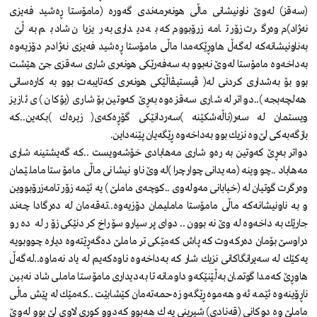
(سه‌قز) له‌وێ‌ ناونیشانی ماڵی هونه‌رمه‌ندی گه‌وره‌ (مامۆستا ڕه‌شید فه‌یزی
نه‌ژاد)م وه‌رگرت زۆر تامه‌زرۆبووم كه‌ به‌دیداری به‌ ریزیان شاد بم به‌ڵێ‌
به‌ناونیشانه‌كه‌ له‌گه‌ڵ هاوڕێكه‌مدا ماڵی مامۆستا ڕه‌شید فه‌یزی نه‌ژادم دۆزیه‌وه‌
به‌داخه‌وه‌ مامۆستا له‌وێ‌ نه‌بوو به‌ سه‌فه‌رێكی هونه‌ری شاری سه‌قزی جێ‌ هێشت
بوو بۆ به‌شداری كردنی له‌( ڤیستیڤاڵێكی هونه‌ری كه‌تایبه‌ت بوو به‌ كاره‌ساتی
هه‌لچه‌بجه‌ )..دواتر له‌ شاری سه‌قزه‌وه‌ به‌ڕێ‌ كه‌وتین بۆ شاری (بۆكان ) ی ئازیز
ویستمان له‌ سه‌ر(ناڵه‌شكێنه‌ )سه‌ردانێكی گۆڕه‌كه‌ی( زیره‌ك )بكه‌ین..كه‌
بازگه‌به‌كی لێ‌وه‌ نزیك بوو به‌داخه‌وه‌ ڕێگه‌یان پێنه‌داین.
دواتر به‌ڕێ‌ كه‌وتین به‌ ره‌و شاری مه‌هابادی خۆشه‌ویست ..كه‌ گه‌یشتینه‌ شاری
مه‌هاباد ..چووینه‌ (مه‌یدانی چوارچرا )له‌وێ‌ ناو نیشانی ماڵی مامۆستا ماملێمان
وه‌رگرت گوتیان له‌ (خیابانی مه‌وله‌وی ..كوچه‌ی ماملێ‌ ) يه ئێمه‌ زۆر تامه‌زرۆبووین
و به‌ ناونیشانه‌كه‌ ماڵی مامۆستا ماملیمان دۆزیه‌وه‌..ته‌قه‌مان له‌ ده‌رگادا چه‌ند
جارێك به‌داخه‌وه‌ له‌وێ‌ نه‌بوون ..دوای پرسیارو سۆراخ كردنێكی زۆر له‌ ده‌رو
دراوسێ‌ بۆمان ده‌ركه‌وت كه‌ پاش كه‌مێكی تر ماملێ‌ ده‌گه‌ڕێته‌وه‌ دیاره‌ چووبویه‌
یه‌كێك له‌ سه‌یرانگاكانی نزیك شار كه‌ به‌داخه‌وه‌ ناوه‌كه‌یم له‌ یاد نه‌ماوه‌..له‌گه‌ڵ
هاوڕێ‌ كه‌مدا گوتمان به‌ڵێنێكه‌و داومانه‌ تا به‌دیداری مامۆستا ماملی شاد نه‌بین
ناڕۆینه‌وه‌ ئێمه‌ ئه‌و هه‌موه‌ ڕێگه‌و زه‌حمه‌ته‌مان كێشابێت ..كه‌مێك له‌ پێش ماڵی
ماملێ‌ وه‌ دوكانی (قه‌نادی) شیرینی يه ك هه‌بوو كه‌دوو كوڕی لاوی لێ‌ بوو له‌وێ‌