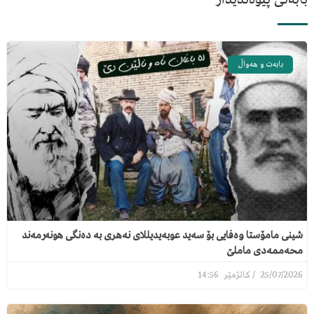
بابەت و هەواڵ
شینی مامۆستا وەفایی بۆ سەید عوبەیدیللای نەهری بە دەنگی هونەرمەند
محەممەدی ماملێ
14:56
25/07/2026