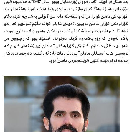
به‌ده‌ستان)م خوێند. ئاماده‌بووان زۆر به‌دڵیان بووو. ساڵی 1987 له‌ هه‌ڵه‌بجه‌ (تیپی
مۆزیكای شه‌م) ئاهه‌نگێكمان ساز كرد بۆ ماوه‌ی هه‌فته‌یه‌ك. له‌و ئاهه‌نگه‌دا چه‌ند
گۆرانیه‌كی ماملێ‌ گوترا. من له‌و ئاهه‌نگه‌دا به‌ سێ‌ گۆرانی به‌شداریم كرد، به‌ڵام
گۆرانیه‌كان گۆرانی ماملێ‌ نه‌بوون. ئه‌وه‌ی شایانی گوتنه‌ بیڵێم ئه‌وه‌بوو كه‌، له‌و
ئاهه‌نگه‌دا چه‌ندین دیاریم پێشكه‌ش كرا. دیاریه‌كان هه‌مووی لام به‌نرخ بوون،
به‌ڵام ئه‌وەی كه‌ زۆر به‌لامه‌وه‌ گرنگ دەینواند، خانمێك بوو کە زانیبووی من
شه‌یدای ده‌نگی ماملێم، كتێبێكی گۆرانیه‌كانی “ماملێ‌”ی پێشكه‌ش كردم كه‌
نووسینی كاك “سمایلی ماملێ‌” بوو. ئەوکات تازه‌ ئه‌و كتێبه‌ ده‌رچوو بوو. گه‌ر
هه‌ڵه‌م نه‌كردبێت، كتێبی (توێشه‌به‌ره‌ی ماملێ‌) بوو.