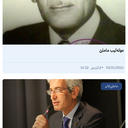
موتەلیب ماملێ
14:22
02/05/2021
ماملێ‌کان