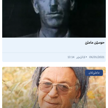
حوسێن ماملێ
13:14
06/05/2021
ماملێ‌کان