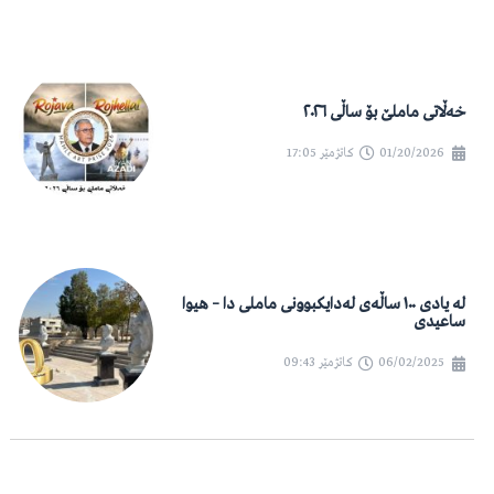
خەڵاتی ماملێ بۆ ساڵی ٢٠٢٦
01/20/2026
کاتژمێر
17:05
لە یادی ١٠٠ ساڵەی لەدایکبوونی ماملی دا – هیوا
ساعیدی
06/02/2025
کاتژمێر
09:43