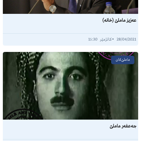
عەزیز ماملێ (خانە)
15:30
28/04/2021
ماملێ‌کان
جەعفەر ماملێ