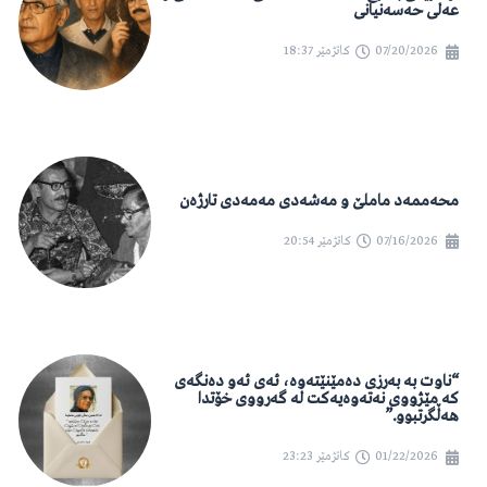
عەلی حەسەنیانی
07/20/2026
کاتژمێر
18:37
محەممەد ماملێ و مەشەدی مەمەدی تارژەن
07/16/2026
کاتژمێر
20:54
“ناوت بە بەرزی دەمێنێتەوە، ئەی ئەو دەنگەی
کە مێژووی نەتەوەیەکت لە گەرووی خۆتدا
هەڵگرتبوو.”
01/22/2026
کاتژمێر
23:23