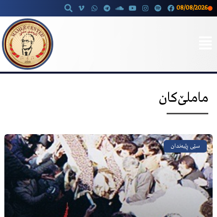
08/08/2026
Skip
to
content
ماملێ‌کان
سێی ڕێبەندان