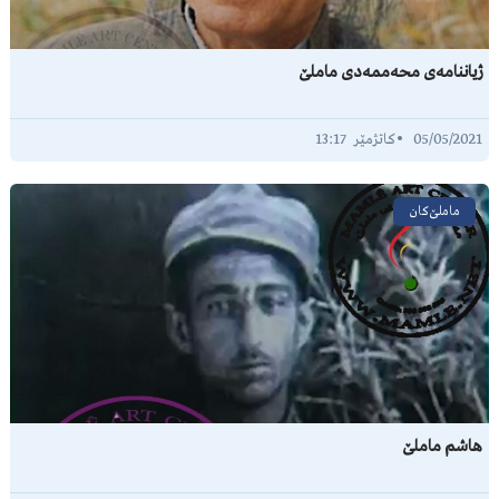
ژیاننامەی محەممەدی ماملێ
13:17
05/05/2021
ماملێ‌کان
هاشم ماملێ