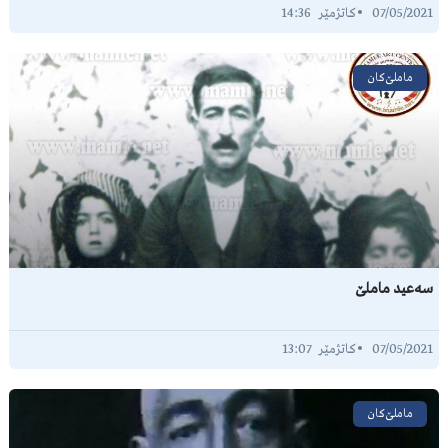
14:36
07/05/2021
ماملێ‌کان
سەعید ماملێ
13:07
07/05/2021
ماملێ‌کان