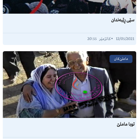
سێی ڕێبەندان
20:55
12/05/2021
ماملێ‌کان
توبا ماملێ