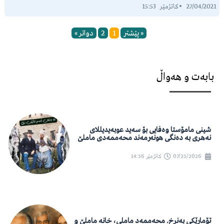
15:53
27/04/2021
« پێشتر
1
2
دواتر »
بابەت و هەواڵ
شینی مامۆستا وەفایی بۆ سەید عوبەیدیللای
نەهری بە دەنگی هونەرمەند محەممەدی ماملێ
07/25/2026
کاتژمێر
14:56
تۆمارێکی بەنرخ. محەممەد ماملی، خانە ماملێ و