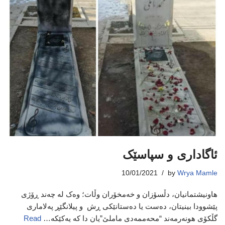
ئاگاداری و سپاسێک
10/01/2021
by
Wrya Mamle
هاونیشتمانیان، دڵسۆزان و خەمخۆران وڵات؛ وەک لە چەند ڕۆژی
پێشوودا بینیتان، دەست یا دەستانێکی ڕش و پیلانگێڕ پەلاماری
گڵکۆی هونەرمەند “محەممەدی ماملێ”یان دا کە یەکێکە…
Read