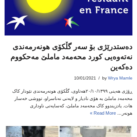
دەستدرێژی بۆ سەر گڵکۆی هونەرمەندی
نەتەوەیی کورد محەمەد ماملێ مەحکووم
دەکەین
10/01/2021
by
Wrya Mamle
ڕۆژی هەینی ٢٠/١٠/١٣٩٩هەتاوی، گڵکۆی هونەرمەندی نێودار کاک
محەمەد ماملێ بە هۆی نادیار و لایەنی نەناسراو، تووشی خەسار
هات. یادزیندوو کاک محەمەد ماملێ، کەسایەتی ناوداری
هونەر…
Read More »