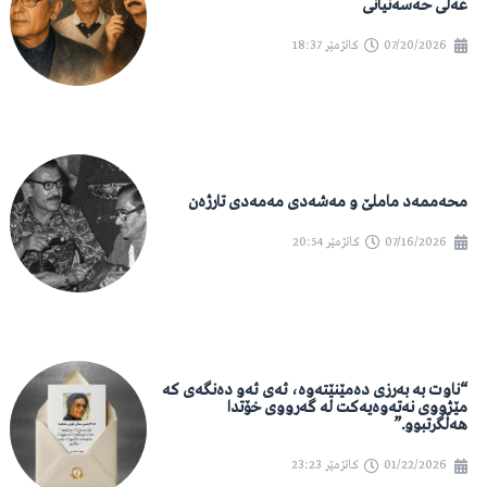
عەلی حەسەنیانی
07/20/2026
کاتژمێر
18:37
محەممەد ماملێ و مەشەدی مەمەدی تارژەن
07/16/2026
کاتژمێر
20:54
“ناوت بە بەرزی دەمێنێتەوە، ئەی ئەو دەنگەی کە
مێژووی نەتەوەیەکت لە گەرووی خۆتدا
هەڵگرتبوو.”
01/22/2026
کاتژمێر
23:23