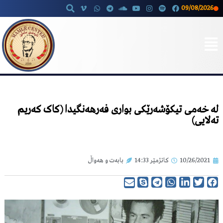
09/08/2026
Skip
to
content
لە خەمی تیکۆشەرێکی بواری فەرهەنگیدا (کاک کەریم
تەلایی)
10/26/2021
کاتژمێر
14:33
بابەت و هەواڵ