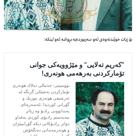
بۆ زیات خوێندنەوەی ئەو سەربوردەیە بڕواننە ئەو لینکە: