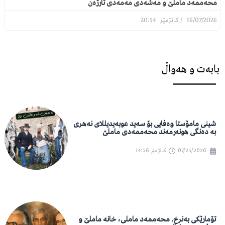
محەممەد ماملێ و مەشەدی مەمەدی تارژەن
20:54
16/07/2026
بابەت و هەواڵ
شینی مامۆستا وەفایی بۆ سەید عوبەیدیللای نەهری
بە دەنگی هونەرمەند محەممەدی ماملێ
07/25/2026
کاتژمێر
14:56
تۆمارێکی بەنرخ. محەممەد ماملی، خانە ماملێ و