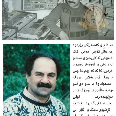
بە داخ و کەسەرێکی زۆرەوە
هەواڵی کۆچی دوایی کاک
کەریمی تەلایی‌ـمان بیست و
لە ناخی دڵەوە خەمباری
کردین. کاک کەریم خاوەن
تۆمارگەی تەلایی بوو لە
مەهاباد و لە ماوەی ئەو
چەند ساڵەی کە تۆمارگەکەی
بەڕێوەدەبرد، توانی
خزمەتێکی گەورە بکات بە
ئاڕشیوی دەنگ و گۆرانی