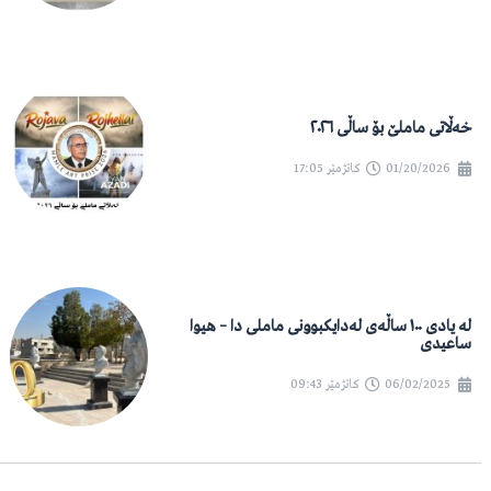
خەڵاتی ماملێ بۆ ساڵی ٢٠٢٦
01/20/2026
کاتژمێر
17:05
لە یادی ١٠٠ ساڵەی لەدایکبوونی ماملی دا – هیوا
ساعیدی
06/02/2025
کاتژمێر
09:43