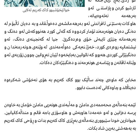
کوردی. بەڕێزیان جگە لە
ئارشیوکردن و پاراستنی ئەو
خوالێخۆشبوو کاک کەریم تەلایی
بەرهەمە نەتەوەییانە،
هاوکات بەستێنی ئافراندنی ئەو بەرهەمانشەی دەخوڵقاند و بە دەیان ئاڵبۆم لە
دەنگی دەیان هونەرمەند تۆمار کردووە کە گەلی کورد هەنووکەش لەو دەنگ و
بەرهەمانە چێژی تایبەتی خۆی وەردەگرێ. جیا لە گەنجینەی دەنگ، ئەو
نیشتمانپەروەرەی کورد، خەزێنەیەکی دەوڵەمەندی لە وێنەی هونەرمەندان و
دەنگبێژانی کوردی هەبوو کە ناتوانین بەبایخەوە لێیان نەڕوانین چوون زۆربەی ئەو
وێنانە تاقانەن و پێناسەی هونەرمەند و دەنگبێژەکان دەکات.
مخابن کە ماوەی چەند ساڵێک بوو کاک کەریم بە هۆی نەخۆشی شەکرەوە
دەیناڵاند و چاوەکانی لەدەست دابوو.
ئێمە بنەماڵەی محەممەدی ماملێ و مەڵبەندی هونەریی ماملێ خۆمان بە خاوەن
پرسە دەزانین و لەو خەمەدا هاوبەش و هاوسۆزی باجە فاتم و منداڵەکانیانین.
هیوادارین خودا سێبووری بنەماڵەی بەڕێزی کاک کەریم بدات و ڕۆحی کاک کەریم
بە بەهەشتی بەرین شاد بکات.