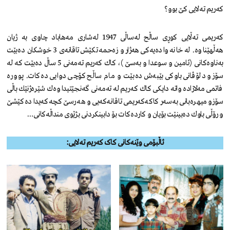
کەریم تەلایی کێ بوو؟
‌كه‌ریمی ته‌ڵایی کوڕی ساڵح له‌ساڵی 1947 له‌شاری مه‌هاباد چاوی به ‌ژیان
هه‌ڵهێناوه. ‌ له ‌خانه‌واده‌یه‌كی هه‌ژار و زه‌حمه‌تكێش تاقانه‌ی 3 خوشكان ده‌بێت
به‌ناوه‌كانی (ئامین و سوعدا و به‌سێ )، كاك كه‌ریم ته‌مه‌نی 5 ساڵ ده‌بێت کە له
‌سۆز و دلۆڤانی باوكی بێبه‌ش ده‌بێت و مام ساڵح كۆچی دوایی ده‌كات. پووره‌
فاتمی مه‌لازاده‌ واته‌ دایكی كاك كه‌ریم له‌ ته‌مه‌نی گه‌نجێتیدا وه‌ك شێره‌ژنێك باڵی
سۆزو میهره‌بانی به‌سه‌ر كاكه‌كه‌ریمی تاقانه‌كه‌یی و هه‌رسێ كچه‌كه‌یدا ده‌كێشێ
و رۆڵی باوك ده‌بینێت بۆیان و كارده‌كات بۆ دابینكردنی بژێوی منداڵه‌كانی…
ئاڵبۆمی وێنەکانی کاک کەریم تەلایی: