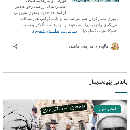
بابەتی پێوەندیدار
بابەت و هەواڵ