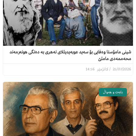
شینی مامۆستا وەفایی بۆ سەید عوبەیدیللای نەهری بە دەنگی هونەرمەند
محەممەدی ماملێ
14:56
25/07/2026
بابەت و هەواڵ