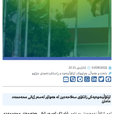
07/08/2022
کاتژمێر
23:31
بابەت و هەواڵ
,
پەڕتووک
,
لێکۆڵینەوە و ڕاستکردنەوەی مێژوو
لێکۆڵینەوەیەکی زانکۆی سەلاحەدین لە هەولێر لەسەر ژیانی محەممەد
ماملێ
لەو لێکۆڵینەوەیەدا بە ناوی
(باسێک لەسەر ژیانی هونەرمەند محەممەدی