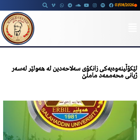
07/08/2026
Skip
to
content
لێکۆڵینەوەیەکی زانکۆی سەلاحەدین لە هەولێر لەسەر
ژیانی محەممەد ماملێ