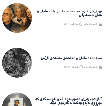
تۆمارێکی بەنرخ. محەممەد ماملی، خانە ماملێ و
عەلی حەسەنیانی
07/20/2026
کاتژمێر
18:37
محەممەد ماملێ و مەشەدی مەمەدی تارژەن
07/16/2026
کاتژمێر
20:54
“ناوت بە بەرزی دەمێنێتەوە، ئەی ئەو دەنگەی کە
مێژووی نەتەوەیەکت لە گەرووی خۆتدا