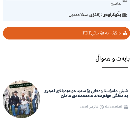
ماملێ
بڵاوکراوەی:
زانکۆی سەلاحەدین
داگرتن بە فۆرماتیPDF
بابەت و هەواڵ
شینی مامۆستا وەفایی بۆ سەید عوبەیدیللای نەهری
بە دەنگی هونەرمەند محەممەدی ماملێ
07/25/2026
کاتژمێر
14:56