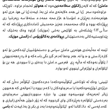
ماملێ)
کە لە لایەن
زانکۆی سەلاحەدین
‌ـەوە لە
هەولێر
ئەنجام دراوە، ئاوڕێک
دراوەتەوە سەر ژیانی هەمەلایەنەی ماملێ بەتایبەت ژیانی هونەری ئەو
هونەرمەندە. بەڕێزان مامۆستا هەژار محەممەد مستەفا سەرپەرشیاری
پڕۆژەکە بووە و کاک محەممەد عەزیز حەمد‌ـیش ئامادەکاری پڕۆژەکە کە لە
ساڵی ٢٠٢٢ پێشکەش بە کۆلێجی بەشی (موزیک) کراوە وەک بەشێک لە
پێداویستییەکانی بەدەستهێنانی
بڕوانامەی بەکالۆریۆس
لە
زانستی موزیک
.
ئێمە لە مەڵبەندی هونەریی ماملێ سپاس و دەستخۆشییان لێدەکەین بۆ ئەو
کارە زانستی و جوانە. هەروەها لەبەر گرینگی باسەکە و فرەڕەهەندبوونی
لێکۆڵینەوەکە لە ماڵپەڕی فەرمیی ماملێ دایدەنێین تا سوودی هەبێ بۆ
لێکۆلەران و توێژەرانی تینووی ئەو بوارە.
تێبینی: وەک لە ناوئاخنی لێکۆڵینەوەکەدا دەردەکەوێ، لێکۆڵەر دەڵێ کە لە
درێژەی توێژینەوەکەیدا یا سەرچاوەکان یا کەم بووە یا ئەوانەی کە هەبوون
زیاتر لەبەریەک نووسینەوە بوون. وا دیارە سنوورداربوونی سەرچاوەی
بەردەستی لێکۆلەرە بەڕێزەکان وای کردووە کە لە زۆر شوێن هەڵەی زانیاری و
کەمایەسی لە داتاکاندا لەو لێکۆڵینەوەیەدا بەدی بکرێ بەتایبەت لە
باسی