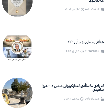
هەڵگرتبوو.”
01/22/2026
کاتژمێر
23:23
خەڵاتی ماملێ بۆ ساڵی ٢٠٢٦
01/20/2026
کاتژمێر
17:05
لە یادی ١٠٠ ساڵەی لەدایکبوونی ماملی دا – هیوا
ساعیدی
06/02/2025
کاتژمێر
09:43