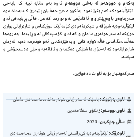
یەکەم و دووهەم لە بەشی دووهەم
ئەوە بەو مانایە نییە کە بایەخی
لێکۆڵینەوەکە کەم بکرێتەوە بەڵکوو دەبێ حەقیان پێبدرێ کە بەداخەوە
سەرچاوەی باوەڕپێکراو و ئاکادێمی لەو بوارەدا کەمن. خاڵی پڕبایەخی ئەو
لێکۆڵینەوەیە شرۆڤە و شیکردنەوەی کۆمەڵێک موزیکناس و شارەزایانی بواری
موزیکە لەسەر هونەری ماملێ و کەند و کۆسپەکانی لەو ڕێیەدا، هەروەها
هەڵسەنگاندنی خاڵە لاوازەکانی و بەهێزەکانی ئەو هونەرمەدەیە لە زمان
شارەزایانەوە کە لەخۆی دا شتێکی دەگمەن و تاقانەیە و جێی دەستخۆشی و
سپاسە.
سەرکەوتنیان بۆ بە ئاوات دەخوازین.
ناوی پەرتووک:
باسێک لەسەر ژیانی هونەرمەند محەممەدی ماملێ
ناوی نووسەر:
زانکۆی سەلاحەدین
ساڵی چاپکردن:
2020
ناوەرۆک:
لێکۆڵینەوەیەکی زانستی لەسەر ژیانی هونەری محەممەدی