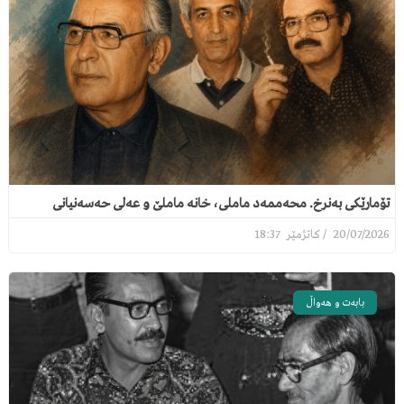
تۆمارێکی بەنرخ. محەممەد ماملی، خانە ماملێ و عەلی حەسەنیانی
18:37
20/07/2026
بابەت و هەواڵ