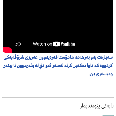
سەبارەت بەو بەرهەمە مامۆستا فەرەیدوون عەزیزی شرۆڤەیەکی
کردووە کە داوا دەکەین کرتە لەسەر ئەو دێڕانە بفەرموون تا بینەر
و بیسەری بن.
بابەتی پێوەندیدار