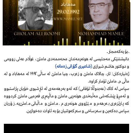
ـــ بۆ یەکەمجار ـــ
دانیشتنێکی مەجلیسی لە هونەرمەندان محەممەدی ماملێ، غوڵام عەلی روومی
و دوکتور هاشم شیرازی
(شاعیری گۆرانی زەمانە)
ژەنیارەکان: تار، چالاک ماملێ و زەرب، چیا ماملێ لە ساڵی ١٩٩٢ لە مەهاباد و لە
ماڵی م. ماملێ تۆمار کراوە.
سپاس لە کاک (عەبدوڵڵا تۆفانی) کە ئەو بەرهەمەی لە ئاڕشیوی خۆیان پاراستبوو
و ئەمڕۆ پێشکەشی مەڵبەندی هونەریی ماملێ و ماڵپەڕی فەرمیی ماملێ کردووە
کە پارێزەری بەرهەم و مێژووی هونەری م. ماملێ و ماڵباتی ماملێ‌یە. زۆریان
سپاس دەکەین و سەرساخی و سەرکەوتنیان بۆ بە ئاوات دەخوازین.