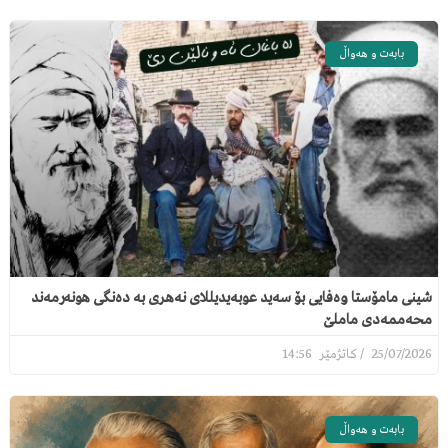
بابەت و هەواڵ
شینی مامۆستا وەفایی بۆ سەید عوبەیدیللای نەهری بە دەنگی هونەرمەند
محەممەدی ماملێ
14:56
25/07/2026
بابەت و هەواڵ