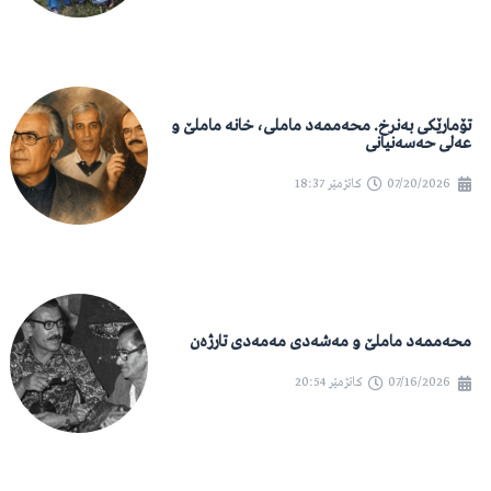
تۆمارێکی بەنرخ. محەممەد ماملی، خانە ماملێ و
عەلی حەسەنیانی
07/20/2026
کاتژمێر
18:37
محەممەد ماملێ و مەشەدی مەمەدی تارژەن
07/16/2026
کاتژمێر
20:54