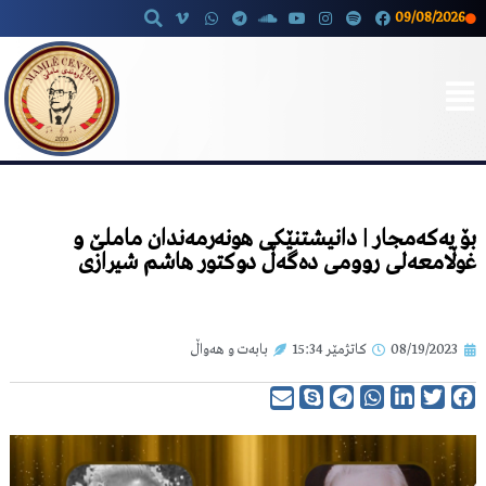
09/08/2026
Skip
to
content
بۆ یەکەمجار | دانیشتنێکی هونەرمەندان ماملێ و
غوڵامعەلی روومی دەگەڵ دوکتور هاشم شیرازی
08/19/2023
کاتژمێر
15:34
بابەت و هەواڵ