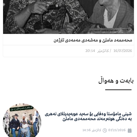
محەممەد ماملێ و مەشەدی مەمەدی تارژەن
20:54
16/07/2026
بابەت و هەواڵ
شینی مامۆستا وەفایی بۆ سەید عوبەیدیللای نەهری
بە دەنگی هونەرمەند محەممەدی ماملێ
07/25/2026
کاتژمێر
14:56