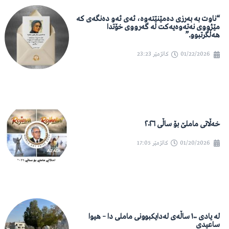
“ناوت بە بەرزی دەمێنێتەوە، ئەی ئەو دەنگەی کە
مێژووی نەتەوەیەکت لە گەرووی خۆتدا
هەڵگرتبوو.”
01/22/2026
کاتژمێر
23:23
خەڵاتی ماملێ بۆ ساڵی ٢٠٢٦
01/20/2026
کاتژمێر
17:05
لە یادی ١٠٠ ساڵەی لەدایکبوونی ماملی دا – هیوا
ساعیدی