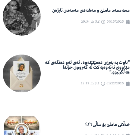
محەممەد ماملێ و مەشەدی مەمەدی تارژەن
07/16/2026
کاتژمێر
20:54
“ناوت بە بەرزی دەمێنێتەوە، ئەی ئەو دەنگەی کە
مێژووی نەتەوەیەکت لە گەرووی خۆتدا
هەڵگرتبوو.”
01/22/2026
کاتژمێر
23:23
خەڵاتی ماملێ بۆ ساڵی ٢٠٢٦