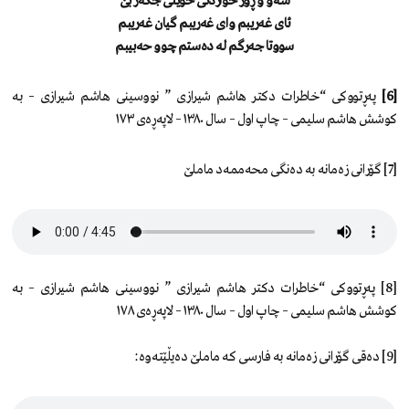
شەو و ڕۆژ خواردنی خوێنی جگەر بێ
ئای غەریبم وای غەریبم گیان غەریبم
سووتا جەرگم لە دەستم چوو حەبیبم
[6]
پەڕتووکی “خاطرات دکتر هاشم شیرازی ” نووسینی هاشم شیرازی – بە
کوشش هاشم سلیمی – چاپ اول – سال ١٣٨٠ – لاپەڕەی ١٧٣
[7] گۆرانی زەمانە بە دەنگی محەممەد ماملێ
[8] پەڕتووکی “خاطرات دکتر هاشم شیرازی ” نووسینی هاشم شیرازی – بە
کوشش هاشم سلیمی – چاپ اول – سال ١٣٨٠ – لاپەڕەی ١٧٨
[9] دەقی گۆرانی زەمانە بە فارسی کە ماملێ دەیڵێتەوە: