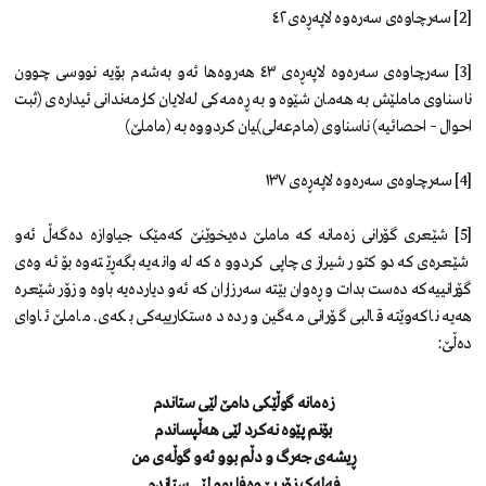
[2] سەرچاوەی سەرەوە لاپەڕەی ٤٢
[3] سەرچاوەی سەرەوە لاپەڕەی ٤٣ هەروەها ئەو بەشەم بۆیە نووسی چوون
ناسناوی ماملێش بە هەمان شێوە و بە ڕەمەکی لەلایان کارمەندانی ئیدارەی (ثبت
احوال – احصائیە) ناسناوی (مام‌عەلی)ـیان کردووە بە (ماملێ)
[4] سەرچاوەی سەرەوە لاپەڕەی ١٣٧
[5] شێعری گۆرانی زەمانە کە ماملێ دەیخوێنێ کەمێک جیاوازە دەگەڵ ئەو
شێعرەی کە دوکتور شیرازی چاپی کردووە کە لەوانەیە بگەڕێتەوە بۆ ئەوەی
گۆرانییەکە دەست بدات و ڕەوان بێتە سەر زاران کە ئەو دیاردەیە باوە و زۆر شێعرە
هەیە ناکەوێتە قالبی گۆرانی مەگین وردە دەستکارییەکی بکەی. ماملێ ئاوای
دەڵێ:
زەمانە گوڵێکی دامێ لێی ستاندم
بۆنم پێوە نەکرد لێی هەڵپساندم
ڕیشەی جەرگ و دڵم بوو ئەو گوڵەی من
فەلەک زۆر بێ‌وەفا بوو لێی ستاندم