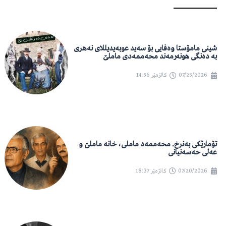
شینی مامۆستا وەفایی بۆ سەید عوبەیدیللای نەهری
بە دەنگی هونەرمەند محەممەدی ماملێ
07/25/2026
کاتژمێر
14:56
تۆمارێکی بەنرخ. محەممەد ماملی، خانە ماملێ و
عەلی حەسەنیانی
07/20/2026
کاتژمێر
18:37