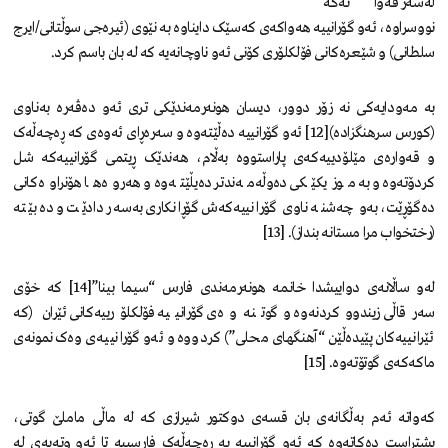
لەسەر قەوانەکە
نووسراوە، ئەو گۆرانییە هەواکەی کەسێک دایناوە بە نێوی (ئیرەجی سوڵتانی/ایرج
سلطانی) و شێعرەکانی فۆلکلۆری کۆنی ئەو ناوچانەیە کە لە بان باسم کرد.
بە مەودایەکی نە زۆر دوور، دیسان هونەرمەندێکی تری ئەو دەڤەرە بەناوی
(کورس سرهنگزادە)[12] ئەو گۆرانییە دەڵێتەوە و سەرەڕای ئەوەی کە ڕەچەڵەک
و قەوارەی مێلۆدییەکەی پاراستووە بەڵام، هەندێک ڕیتمی گۆرانییەکە شل
کردۆتەوە و بە موزیکێکی دەوڵەمەندتر دەیڵێتەوە و هەروەها هۆنراوەکانی
دەگۆڕێت، بەو چەشنە ناوی گۆرانییەکەش گۆڕانکاری بەسەر دادێت و دەبێتە
(رختخواب مرا مستانە بنداز). [13]
لەو ساڵانەی دواییشدا خانمە هونەرمەندی فارس “سیما بینا”[14] کە خۆی
سەرقاڵی زیندووکردنەوە و گوتنەوەی گۆرانییە فۆلکلۆرییەکانی ئێران (کە
ئێرانییەکان پێیدەڵێن “آهنگهای محلی”) کردووە و ئەو گۆرانییەی وەک نمونەی
ماکەکەی گوتۆتەوە. [15]
کەواتە ئەم بەڵگانەی بان قسەی دوکتور شیرازی کە لە ماڵی ماملێ گوتی،
پشتڕاست دەکاتەوە کە ئەو گۆرانییە بە ڕەچەڵەک فارسییە تا ئەو وتەیەی لە