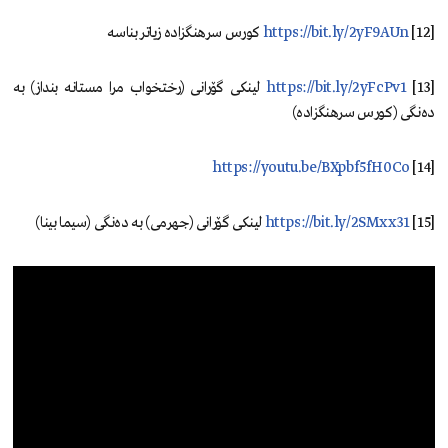
[12] کورس سرهنگزادە زیاتر بناسە
https://bit.ly/2yF9AUn
https://bit.ly/2yFcPv1
[13] لینکی گۆرانی (رختخواب مرا مستانە بنداز) بە
دەنگی (کورس سرهنگزادە)
https://youtu.be/BXpbf5fH0Co
[14]
[15] لینکی گۆرانی (جهرمی) بە دەنگی (سیما بینا)
https://bit.ly/2SMxx31