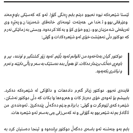
ئێستا شێعرەکە نیوە نەببوو دیتم بابم ڕەنگی گۆڕا. ئەو کە کەسێکی باوەڕمەند
وعێرفانی بوو و ئەندامی هەیئەت ئومەنای خانەقای شەمزینان و پەێڕەوی
تەریقەتی شەمزینان بوو، زوو خۆی کۆ و یەکلا کردەوە. ویستی بە زمانێکی نەرم
کە دوکتور دڵی نەهێشت خۆی لەو شێعرە لادات و گوتی:
دوکتور گیان بەداخەوە من ناتوانم ئەوە بڵێم. ئەوە زۆر گشتگیر و توندە، بیر و
باوەڕی خەڵک بریندار دەکات. تۆ هەوڵ بدە دەستێک بە سەر و یاڵی دابێنە و نەرم
و نیانتری بکەیەوە.
فایدەی نەبوو. دوکتور زیاتر گەرم دادەهات و داکۆکی لە شێعرەکە دەکرد.
باببیشم بۆ ئەوەی خۆی دەرباز کات و هەروەها وا بکات کە دڵی دوکتور نەشکێ،
شێعرەکەی لێوەرگرت و گوتی: با بزانم چێم دەگەڵی پێدەکرێ. ئەوەندەی من
ئاگادار بم نە شێعر بوو بە گۆرانی و نە کەس زانی چی بەسەر ئەو شێعرە هات.
بابم بەو چەشنە ئەو باسەی دەگەڵ دوکتور بڕاندەوە و ئینجا دەستیان کرد بە