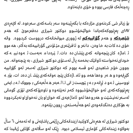
ڕەچەڵەک فارسی بووە و خۆی داینەناوە.
بۆ زیاتر شی کردنەوی مژارەکە با بگەڕێینەوە سەر باسەکەی سەرەوە. لە لاپەڕەی
١٨٧ی پەڕتووکەکەیاندا خوالێخۆشبوو دوکتور شیرازی دەفەرموێ کە هەم
شێعرەکە
و هەم
گۆرانییەکم
لە ژووری میوانخانەکە درووست کردووە. واتە
خۆی دەکات بە خاوەن، دانەر و ئافرێنەری مێلۆدیی گۆرانییەکە بەڵام، هەموو
ئاماژەکان پێچەوانەکەی پێشان دەدات. لێرەدا مەبەست ئەوە نییە کە
خودای‌نەخواستە تاوانێک بخەمە پاڵ ئەستۆی دوکتور شیرازی، بە پێچەوانە. من
چوون خۆم شاهیدی ئەو قسە بووم کە دوکتور شیرازی لەسەر ئەو گۆرانییە
گێڕایەوە و هەروەها هەموو ئاماژەکان پێچەوانەکەی پێشان دەدات، بۆیە
نووسینی ئەو دێڕانەم بە پێویست زانی تا لەبەر هەڵەیەکی بچووک لە بایخی
پەڕتووکەکەی ئەو خوالێخۆشبووە کەم نەبێتەوە و ناوەرۆکەکەی تۆزی گومانی
لەسەر نەنیشێت و هەروەها ئەو ئاماژەیەی کە خوازراو یان نەخوازراو نەیکردووە
بە هۆکاری دەنگدانەوەی ئەو هەڵبەستەی، ڕوون بێتەوە.
دوکتور شیرازی لە هەڕەتی لاوێتیدا زیندانەکانی ڕژێمی پاشایەتی و لە تەمەنی ٦٠ ساڵ
بەولاوە زیندانەکانی کۆماری ئیسلامی دیوە. ڕێک لەو ساڵانەی کۆتایی ژیانیدا کە