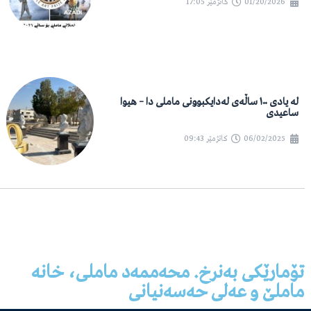
01/20/2026
کاتژمێر
17:05
لە یادی ١٠٠ ساڵەی لەدایکبوونی ماملی دا – هیوا
ساعیدی
06/02/2025
کاتژمێر
09:43
تۆمارێکی بەنرخ. محەممەد ماملی، خانە
ماملێ و عەلی حەسەنیانی