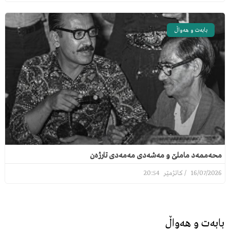
بابەت و هەواڵ
محەممەد ماملێ و مەشەدی مەمەدی تارژەن
20:54
16/07/2026
بابەت و هەواڵ