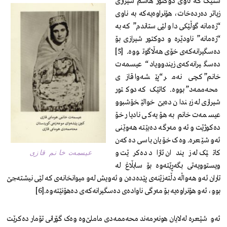
شتێک کە ناوی دوکتور هاشم شیرازی
زیاتر دەردەخات، هۆنراوەیەکە بە ناوی
“زەمانە گوڵێکی دا و لێی ستاندم” کە بە
“زەمانە” ناودێرە و دوکتور شیرازی بۆ
دەسگیرانەکەی خۆی هەڵاگوتووە.[5]
دەسگیرانەکەی زیندوویاد “عیسمەت
خانم” کچی نەمر “پێشەوا قازی
محەممەد” بووە. کاتێک کە دوکتور
شیرازی لە زیندان دەبێ خوالێخۆشبوو
عیسمەت خانم بە هۆیەکی نادیار خۆ
دەکوژێت و ئەو مەرگە دەبێتە هەوێنی
ئەو شێعرە. وەک خۆیان باسی دەکەن
کاتێک لە زیندان ئازاد دەکرێت و
عیسمەت خانم قازی
ویستوویەتی بگەڕێتەوە بۆ سابڵاغ لە
تاران ئەو هەواڵە دڵتەزێنەی پێدەدەن و ئەویش لەو میوانخانەی کە لێی نیشتەجێ
بوو، ئەو هۆنراوەیە بۆ مەرگی ناوادەی دەسگیرانەکەی دەهۆنێتەوە.[6]
ئەو شێعرە لەلایان هونەرمەند محەممەدی ماملێ‌وە وەک گۆرانی تۆمار دەکرێت