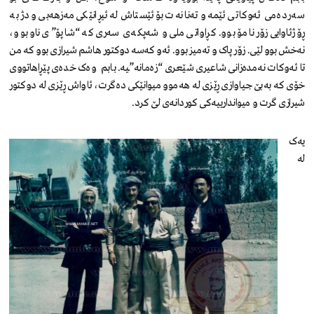
سەردەمی ئەوکاتی ئێمە و تەنانەت بۆ ئێستاش لە ئیڕانێکی مەزهەبی و دژ بە
ڕۆژئاوایی زۆر نامۆ بوو. کڕاواتی ملی و شەپکەی سەری کە “شاپۆ”ی ناو بوو،
نەخش بوو لێی. زۆر پاک و تەمیز بوو. ئەو کەسە دوکتور هاشم شیرازی بوو کە من
تا ئەوکات نەمدەزانی شاعیری شێعری “زەمانە”ـیە. بابم وەک خدەی پێڕاهاتووی
خۆی کە بەبێ جیاوازی ڕێزی لە هەموو میوانێکی دەگرت، ئاواش ڕێزی لە دوکتور
شیرازی گرت و میواندارییەکی کوردانەی لێ کرد.
یەک
لە