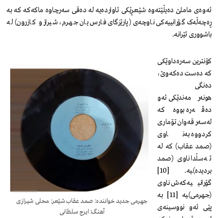
ئەوەی ماملێ دەیڵێتەوە شێعڕێکی ئاواردەیە لە دەقی سەرچاوە ماکەکە کە بە
ڕەچەڵەک گۆرانییەکی ناوچەی (پارێزگای فارس یان جهرم، شیراز و کازرون) لە
باشووری ئێرانە.
کۆنترین سەرەداوێکی
کە دەست دەکەوێ،
دەنگی
هونەرمەندێکی ئەو
دەڤەرە بووە کە
لەسەر قەوان تۆماری
کردووە بەناوی
(صمد عقاب) کە لە
ئەسڵدا ناوی (صمد
بردیدە)ـیە. [10]
گۆرانییەکەش ناوی
(جهرمی)ـیە [11] بە
جهرمی جدید خوانندە: صمد عقاب شێعر: محلی شیرازی
پێی ئەو نووسینەی
آهنگ: ایرج سلطانی