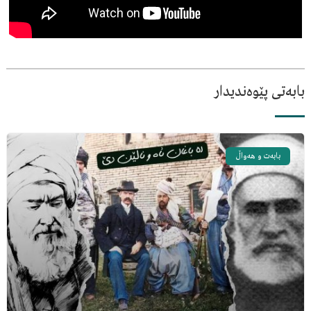
بابەتی پێوەندیدار
بابەت و هەواڵ