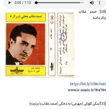
[10] صمد عقاب
زیاتر بناسە
https://bit.ly/35NsUuH
www.ir-music.ir/784/784
[11] لینکی گۆرانی (جهرمی) بە دەنگی (صمد عقاب یا بردیدە)