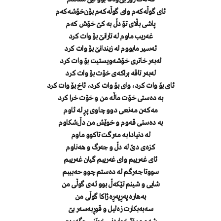
ئای گوڵەکەم وای گوڵەکەم بۆن‌خۆشەکەم
پاشی باڵای تۆ دڵ بە کێ خۆش کەم
غەریب ماوم لە تارانێ بۆ وات کرد
ئەسیر مابووم لە زیندانێ بۆ وات کرد
لەبەر خاتری خۆشەویستیت بۆ وات کرد
لەبەر تاقە براکەی خۆت بۆ وات کرد
ئای بۆ وات کرد، وای بۆ وات کرد، ئاخ بۆ وات کرد
بە دەستی خۆت ماڵە من و خۆت خرا کرد
مەکەن مەنعی دوو چاوی پڕ لە ئاوم
بە دەستی قەوم و خوێش من دڵ‌شکاوم
لە دنیادا بە مەرگت تاکوو ماوم
کزەی دێ لە دڵ و جەرگ و هەناوم
ئای غەریبم وای غەریبم گیان غەریبم
سووتا جەرگم لە دەستم چوو حەبیبم
شایی و شینم تێکەڵ بوو ئەی گوڵی من
بەهارە پەڕپەڕە ژاکا گوڵی من
سەبەبکارت زەلیل و قوڕبەسەر بێ