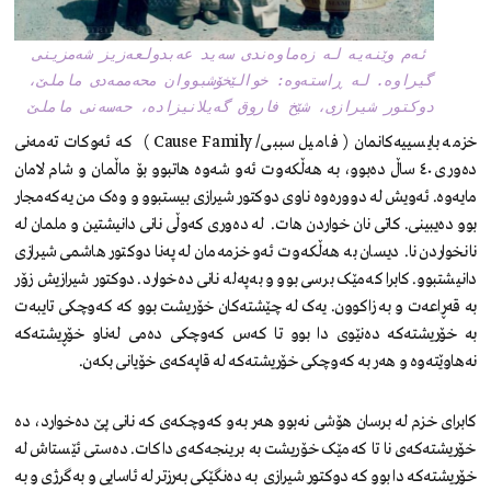
ئەم وێنەیە لە زەماوەندی سەید عەبدولعەزیز شەمزینی
گیراوە. لە ڕاستەوە: خوالێخۆشبووان محەممەدی ماملێ،
دوکتور شیرازی، شێخ فاروق گەیلانیزادە، حەسەنی ماملێ
خزمە بایسییەکانمان ( فامیل سببی/ Cause Family ) کە ئەوکات تەمەنی
دەوری ٤٠ ساڵ دەبوو، بە هەڵکەوت ئەو شەوە هاتبوو بۆ ماڵمان و شام لامان
مایەوە. ئەویش لە دوورەوە ناوی دوکتور شیرازی بیستبوو و وەک من یەکەمجار
بوو دەیبینی. کاتی نان خواردن هات. لە دەوری کەوڵی نانی دانیشتین و ملمان لە
نانخواردن نا. دیسان بە هەڵکەوت ئەو خزمەمان لە پەنا دوکتور هاشمی شیرازی
دانیشتبوو. کابرا کەمێک برسی بوو و بەپەلە نانی دەخوارد. دوکتور شیرازیش زۆر
بە قەڕاعەت و بە زاکوون. یەک لە چێشتەکان خۆریشت بوو کە کەوچکی تایبەت
بە خۆریشتەکە دەنێوی دا بوو تا کەس کەوچکی دەمی لەناو خۆڕیشتەکە
نەهاوێتەوە و هەر بە کەوچکی خۆریشتەکە لە قاپەکەی خۆیانی بکەن.
کابرای خزم لە برسان هۆشی نەبوو هەر بەو کەوچکەی کە نانی پێ دەخوارد، دە
خۆریشتەکەی نا تا کەمێک خۆریشت بە برینجەکەی داکات. دەستی ئێستاش لە
خۆریشتەکە دا بوو کە دوکتور شیرازی بە دەنگێکی بەرزتر لە ئاسایی و بەگرژی و بە