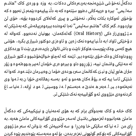
دەگەڵ نەخۆشی شێرپەنجە بەربەرەکانی دەکات، بە وزە و ورەی کاک “هاشم
سەلیمی” بیرەوەرییەکانی دەنووسێتەوە کە بەدڵنییاییەوە بێمەیل نەبووە کە
بۆخۆی ئەوکارە بکات بەڵام، نەخۆشی و پیری کەلەلای کردووە بۆیە، خۆی لێ
بواردووە. گەر کاک “هاشم سەلیمی” نەبا ئەوەندە بیرەوەرییانەش کە بەشێکن لە
مێژووی زارەکی (Oral History) گەلەکەمان، بوونیان نەدەبوو. کەواتە لە
دۆخێکی ئاوادا بە دڵنیاییەوە نەک زەین و ئاوەزی دوکتور شیرازی بگرە، هۆشی
هیچ کەس وەک پێویست هاوکار نابێت و باش ناتوانێ یاریدەدەری بێت تا وردەکاری
ڕووداوەکان وەک خۆی بێتەوە بیر. ئێمە کە لەچاو خوالێخۆشبوو دکتور شیرازی
تەمەنێکی واشمان نییە، زۆر ڕووداو و بیرەوەری خۆمان لەبیر چووەتەوە و زۆر
جاران هاوڕێیان و نیزیکەکانمان سەربوردەی خۆمان وەبیرمان دێننەوە. کەواتە
شتێکی ئاساییە کە مرۆڤەکان هەموو ئەو بەسەرهاتانەی خۆیان بە تەواوی
نەیەتەوە بیر. لەبەر هەندێ مەبەستم لە نووسینی ئەو دێڕانە، تەنیا ساغ
کردنەوەی مێژووی ئەو گۆرانییەیە نەک شتێکی تر.
کاک خانە و کاک عەبدوڵای برام کە بە هۆی تەمەنیان و نیزیکییەکی کە دەگەڵ
ماملێ هەیانبووە ئەزموونی باشیان لەسەر مێژووی گۆرانییەکانی ماملێ هەیە. بە
ڕای من تەنیا کەسانێکی خاوەن ڕا و سەڵاحییەتن کە بتوانن لەسەر مێژووی
گۆرانییەکانی کە باوکم گوتوونی نەزەر بدەن، بۆ ئەو مەبەستە پێوەندیم پێوە کردن