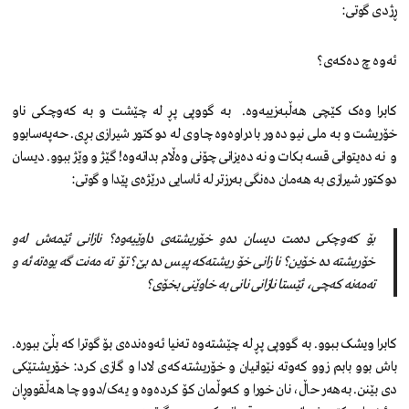
ڕژدی گوتی:
ئەوە چ دەکەی؟
کابرا وەک کێچی هەڵبەزییەوە. بە گووپی پڕ لە چێشت و بە کەوچکی ناو
خۆریشت و بە ملی نیو دەور بادراوەوە چاوی لە دوکتور شیرازی بڕی. حەپەسابوو
و نە دەیتوانی قسە بکات و نە دەیزانی چۆنی وەڵام بداتەوە! گێژ و وێژ ببوو. دیسان
دوکتور شیرازی بە هەمان دەنگی بەرزتر لە ئاسایی درێژەی پێدا و گوتی:
بۆ کەوچکی دەمت دیسان دەو خۆریشتەی داوێیەوە؟ نازانی ئێمەش لەو
خۆریشتە دەخۆین؟ نازانی خۆریشتەکە پیس دەبێ؟ تۆ تەمەنت گەیوەتە ئەو
تەمەنە کەچی، ئێستا نازانی نانی بە خاوێنی بخۆی؟
کابرا ویشک ببوو. بە گووپی پڕ لە چێشتەوە تەنیا ئەوەندەی بۆ گوترا کە بڵێ ببورە.
باش بوو بابم زوو کەوتە نێوانیان و خۆریشتەکەی لادا و گازی کرد: خۆریشتێکی
دی بێنن. بەهەر حاڵ، نان خورا و کەوڵمان کۆ کردەوە و یەک/دوو چا هەڵقووڕان