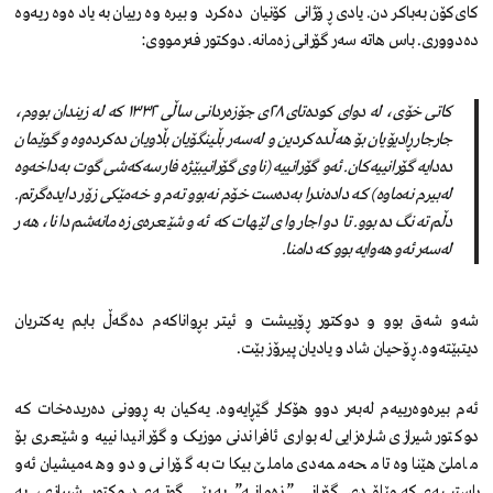
کای‌کۆن بەباکردن. یادی ڕۆژانی کۆنیان دەکرد و بیرەوەرییان بە یادەوەریەوە
دەدووری. باس هاتە سەر گۆرانی زەمانە. دوکتور فەرمووی:
کاتی خۆی، لە دوای کودەتای ٢٨ی جۆزەردانی ساڵی ١٣٣٢ کە لە زیندان بووم،
جارجار ڕادیۆیان بۆ هەڵدەکردین و لەسەر بڵینگۆیان بڵاویان دەکردەوە و گوێمان
دەدایە گۆرانییەکان. ئەو گۆرانییە (ناوی گۆرانیبێژە فارسەکەشی گوت بەداخەوە
لەبیرم نەماوە) کە دادەندرا بەدەست خۆم نەبوو تەم و خەمێکی زۆر دایدەگرتم.
دڵم تەنگ دەبوو. تا دواجار وای لێهات کە ئەو شێعرەی زەمانەشم دانا، هەر
لەسەر ئەو هەوایە بوو کە دامنا.
شەو شەق بوو و دوکتور ڕۆییشت و ئیتر بڕواناکەم دەگەڵ بابم یەکتریان
دیتبێتەوە. ڕۆحیان شاد و یادیان پیرۆز بێت.
ئەم بیرەوەرییەم لەبەر دوو هۆکار گێڕایەوە. یەکیان بە ڕوونی دەریدەخات کە
دوکتور شیرازی شارەزایی لە بواری ئافراندنی موزیک و گۆرانیدا نییە و شێعری بۆ
ماملێ هێناوە تا محەممەدی ماملێ بیکات بە گۆرانی و دووهەمیشیان ئەو
ڕاستییەی کە مێلۆدی گۆرانی ” زەمانە” بە پێی گوتەی دوکتور شیرازی، بە