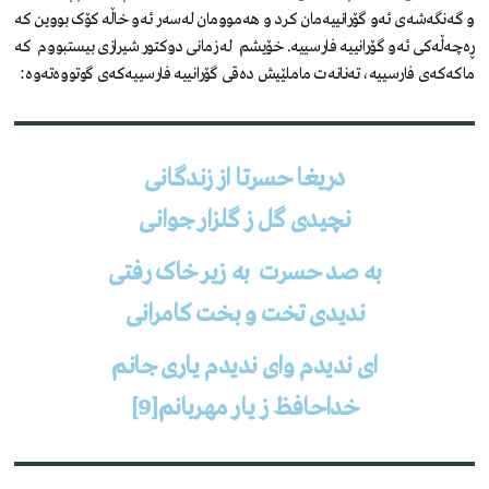
و گەنگەشەی ئەو گۆرانییەمان کرد و هەموومان لەسەر ئەو خاڵە کۆک بووین کە
ڕەچەڵەکی ئەو گۆرانییە فارسییە. خۆیشم لە زمانی دوکتور شیرازی بیستبووم کە
ماکەکەی فارسییە، تەنانەت ماملێیش دەقی گۆرانییە فارسییەکەی گوتووەتەوە:
دریغا حسرتا از زندگانی
نچیدی گل ز گلزار جوانی
به صد حسرت به زیر خاک رفتی
ندیدی تخت و بخت کامرانی
ای ندیدم وای ندیدم یاری جانم
خداحافظ ز یار مهربانم[9]