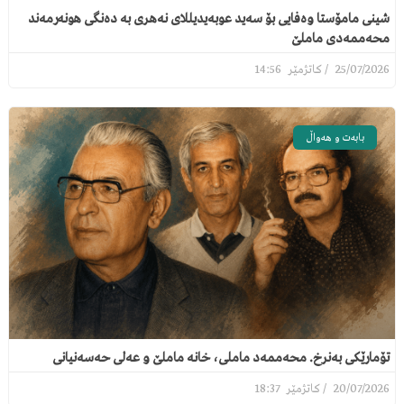
شینی مامۆستا وەفایی بۆ سەید عوبەیدیللای نەهری بە دەنگی هونەرمەند
محەممەدی ماملێ
14:56
25/07/2026
بابەت و هەواڵ
تۆمارێکی بەنرخ. محەممەد ماملی، خانە ماملێ و عەلی حەسەنیانی
18:37
20/07/2026