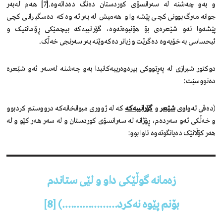
و بەو چەشنە لە سەرانسۆی کوردستان دەنگ دەداتەوە.[7] هەم لەبەر
جوانەمەرگ بوونی کچی پێشەوا و هەمیش لەبەر ئەوە کە دەسگیرانی کچی
پێشەوا ئەو شێعرەی بۆ هۆنیوەتەوە، گۆرانییەکە بیچمێکی ڕۆمانتیک و
ئیحساسی بە خۆیەوە دەگرێت و زیاتر دەکەوێتە بەر سەرنجی خەڵک.
دوکتور شیرازی لە پەڕتووکی بیرەوەرییەکانیدا بەو چەشنە لەسەر ئەو شێعرە
دەنووسێت:
(دەقی تەواوی
شێعر
و
گۆرانییەکە
کە لە ژووری میوانخانەکە درووستم کردبوو
و خەڵکی ئەو سەردەم، ڕۆژانە لە سەرانسۆی کوردستان و لە سەر هەر کێو و لە
هەر کۆڵانێک دەیانگوتەوە ئاوا بوو:
زەمانە گوڵێکی داو و لێی ستاندم
بۆنم پێوە نەکرد……………….) [8]