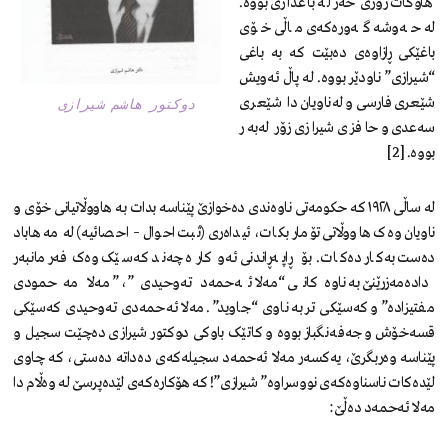
هاوکات زۆری حەز لە باغداری بووە.
لە حەوشە گەورەکەی ماڵی خۆی
باغێکی ڕازاوەی دەبێت کە بە باغی
“شیرازی” ناودێر بووە. لە پاڵ ئەویش
شێعری فارسی و لەناویان دا شێعری
دوکتور هاشم شیرازی
سەعدی و حافزی شیرازی زۆر لەبەر
بووە. [2]
لە ساڵی ١٩٢٨ کە حکومەتی ناوەندی دەخوازێ پێناسە بدات بە هاووڵاتیانی خۆی و
ناویان وەک هاووڵاتی تۆمار بکات، ئیداەری (ثبت احوال – احصائیە) لە مەهاباد
دەست بەکار دەکات. بۆ ڕاپەڕاندنی ئەو کارە چەند کەسێک وەک فەرمانبەر
دادەمەزرێنێ بە ناوەکانی “مەلا ئەحمەد تەوحیدی”، ” مەلا مەحمودی
مفتیزادە” و کەسێکی تر بە ناوی “جاوید”. مەلا ئەحمەدی تەوحیدی کەسێکی
قسەخۆش و جەفەنگباز بووە و کاتێک باوکی دوکتور شیرازی دەچێت سجیل و
پێناسە وەربگرێ، یەکسەر مەلا ئەحمەد سجیلەکەی دەداتە دەستی، کە چاوی
لێدەکات ناسناوەکەی نووسراوە” شیرازی”! کە هۆکارەکەی لێدەپرسێ لە وەڵام دا
مەلا ئەحمەد دەڵێ: