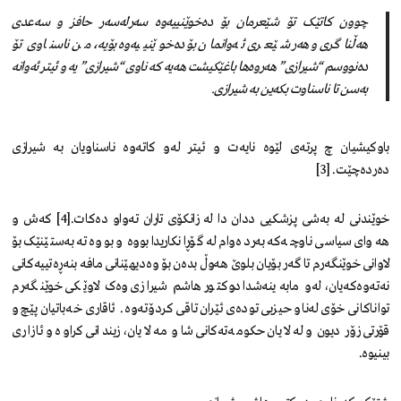
چوون کاتێک تۆ شێعرمان بۆ دەخوێنییەوە سەرلەسەر حافز و سەعدی
هەڵناگری و هەر شێعری ئەوانمان بۆ دەخوێنییەوە بۆیە، من ناسناوی تۆ
دەنووسم “شیرازی” هەروەها باغێکیشت هەیە کە ناوی “شیرازی” یە و ئیتر ئەوانە
بەسن تا ناسناوت بکەین بە شیرازی.
باوکیشیان چ پرتەی لێوە نایەت و ئیتر لەو کاتەوە ناسناویان بە شیرازی
دەردەچێت. [3]
خوێندنی لە بەشی پزشکیی ددان دا لە زانکۆی تاران تەواو دەکات.[4] کەش و
هەوای سیاسی ناوچەکە بەردەوام لە گۆڕانکاریدا بووە و بووەتە بەستێنێک بۆ
لاوانی خوێنگەرم تا گەر بۆیان بلوێ هەوڵ بدەن بۆ وەدیهێنانی مافە بنەڕەتییەکانی
نەتەوەکەیان، لەو مابەینەشدا دوکتور هاشم شیرازی وەک لاوێکی خوێنگەرم
تواناکانی خۆی لەناو حیزبی تودەی ئێران تاقی کردۆتەوە. ئاقاری خەباتیان پێچ و
قۆرتی زۆر دیون و لەلایان حکومەتەکانی شا و مەلایان، زیندانی کراوە و ئازاری
بینیوە.