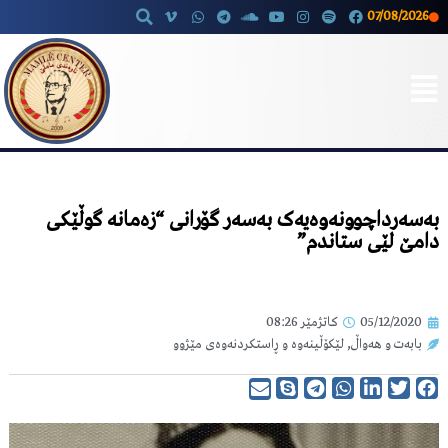
07/08/2026
Skip
to
content
بەسەرداچوونەوەیەک بەسەر گۆرانی “زەمانە گوڵێکی
دامێ لێی ستاندم”
05/12/2020
کاتژمێر
08:26
بابەت و هەواڵ
,
لێکۆڵینەوە و ڕاستکردنەوەی مێژوو