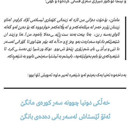
و ئینجا دوکتور شیرازی سەری قسانی کردەوە و گوتی:
ماملێ، بۆخۆت دەزانی من تازە لە زیندانی کۆماری ئیسلامی ئازاد کراوم. لەناو
زیندان زۆرم خەم لە میللەتەکەم و لە وڵاتەکەم خواردووە کە بۆ دەبێ ئەو گەلە
ئاوای بەسەر بێ، بەتایبەت بەدەست ڕژێمی مەلایانەوە. من لەناو زیندان
شێعرێکم داناوە سەبارەت بەو وەزع و حاڵە کە بۆم هێناوی تا گۆرانی لەسەر
دانێی و بیڵێی. بابیشم زۆری پێخۆش بوو. دوکتور شیرازی دەستی کرد تا
شێعرەکەی بۆ بابم بخوێنێتەوە، بابیشم بە ئیشتیا سەرنجی دابوو بە شێعڕەکە.
بەداخەوە تەنیا یەک بەیتم لەو شێعرە لەبیر ماوە ئەویش ئاوا بوو:
خەڵکی دونیا چوونە سەر کورەی مانگێ
ئەتۆ ئێستاش لەسەر بانی دەدەی بانگێ