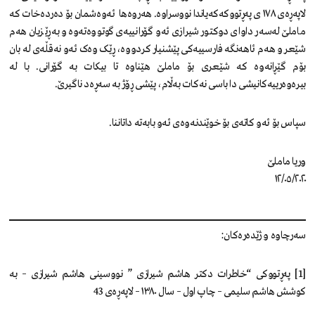
لاپەڕەی ١٧٨ ی پەڕتووکەکەیاندا نووسراوە. هەروەها ئەوەشمان بۆ دەردەخات کە
ماملێ لەسەر داوای دوکتور شیرازی ئەو گۆرانییەی گوتووەتەوە و بەڕێزیان هەم
شێعر و هەم ئاهەنگە فارسییەکی پێشنیار کردووە، ڕێک وەک ئەو نەقڵەی لە بان
بۆم گێڕانەوە کە شێعری بۆ ماملێ هێناوە تا بیکات بە گۆرانی. با لە
بیرەوەرییەکانیشی دا باسی نەکات بەڵام، پێشی ڕۆژ بە سەڕەد ناگیرێ.
سپاس بۆ ئەو کاتەی بۆ خوێندنەوەی ئەو بابەتە داتاننا.
وریا ماملێ
١٢/٠٥/٢٠٢٠
سەرچاوە و ژێدەرەکان:
[1] پەڕتووکی “خاطرات دکتر هاشم شیرازی ” نووسینی هاشم شیرازی – بە
کوشش هاشم سلیمی – چاپ اول – سال ١٣٨٠ – لاپەڕەی 43