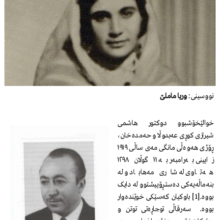
نووسینی:
وریا ماملێ
خوالێخۆشبوو دوکتور هاشمی
شیرازی کوڕی عەبدوڵا و حەمدەخان،
ڕۆژی هەوەڵی مانگی مەی ساڵی ١٩١٩
زایینی بەرامبەر بە ١١ گوڵان ١٢٩٨
هەتاوی لە شاری مەهاباد و لە
بنەماڵەیەکی دەستڕۆییشتوو لە دایک
بووە.[1] باوکیان کەسێکی خوێندەوار
بووە. سەرقاڵی توجاڕەتی توتن و