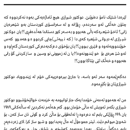
لێرەدا شتێک نامۆ دەنوێنێ. دوکتور شیرازی هیچ ئاماژەیەکی بەوە نەکردووە کە
چلۆن خەڵکی ئەو سەردەم، ڕۆژانە و لە سەرانسۆی کوردستان بەو شێعرەیان
زانی؟ ئاخۆ شێعرەکە باڵی هەبوو و بەسەر کوردستاندا هەڵدەفڕی؟! یان دوکتور
شیرازی لە دیوانی شێعرەکەی دا (کە نییەتی)چاپی کردووە و هەموو کەس
خوێندوویەتەوە و فێری ببوون؟! یان بۆخۆی دەرک‌بەدەرکی کوردستان گەڕاوە و
ئەو شێعرەی بۆ خوێندوونەوە؟! یان ئەزموونی نووسین و سازکردنی گۆرانی
هەبووە و خەڵک لێی بێئاگا بوون؟!
دەگەڕێمەوە سەر ئەو باسە، با جارێ بیرەوەرییەکی خۆم لە زیندوویاد دوکتور
شیرازی‌تان بۆ بگێڕمەوە.
من لە هەموو تەمەنی خۆمدا یەک جار توانیومە بە خزمەت خوالێخۆشبوو دوکتور
شیرازی بگەم ئەویش لە ماڵی خۆمان بوو. گەر هەڵەم نەکردبێ لە ساڵەکانی ١٩٨٩
یان ١٩٩٠ ڕۆژێکی بابم لە دەرەوە ڕا تەلەفۆنی بۆ ماڵێ کرد و گوتی نان ساز کەن، بۆ
شەوێ میوانم دێت. ئیتر جموجۆڵ لە ماڵ پەیدا بوو و شیو ساز کرا. لای زەردەپەڕ
بابم دەگەڵ پیاوێکی پەیدا بوویەوە کەشخە و شۆخ، جل و بەرگەکەی بۆ