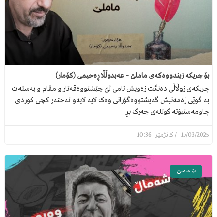
بۆ چریکە زیندووەکەی ماملێ – عەبدوڵڵا ڕەحیمی (کۆمار)
چریکەی زوڵاڵی دەنگت زەویش تامی لێ چێشتووەقەتار و مقام و بەستەت
بە گوێی زەمەنیش گەیشتووەگۆرانی وەک لایە لایەو ئەختەر کچی کوردی
چاومەستبۆتە گوللەی جەرگ بڕ
10:36
17/03/2025
بۆ ماملێ