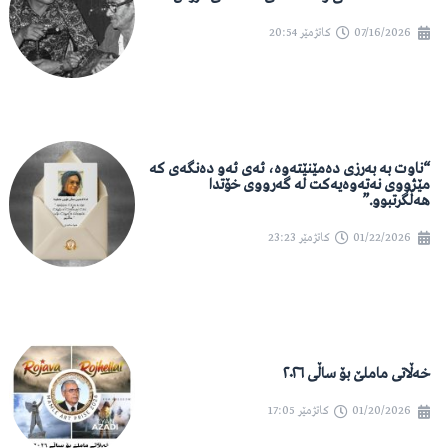
07/16/2026
کاتژمێر
20:54
“ناوت بە بەرزی دەمێنێتەوە، ئەی ئەو دەنگەی کە
مێژووی نەتەوەیەکت لە گەرووی خۆتدا
هەڵگرتبوو.”
01/22/2026
کاتژمێر
23:23
خەڵاتی ماملێ بۆ ساڵی ٢٠٢٦
01/20/2026
کاتژمێر
17:05