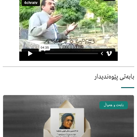
بابەتی پێوەندیدار
بابەت و هەواڵ