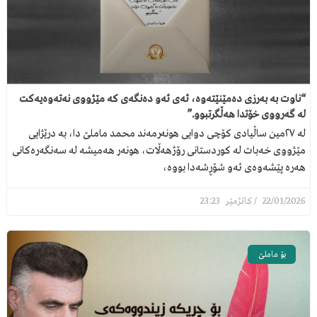
“ناوت بە بەرزی دەمێنێتەوە، ئەی ئەو دەنگەی کە مێژووی نەتەوەیەکت
لە گەرووی خۆتدا هەڵگرتبوو.”
لە ٢٧مین ساڵیادی كۆچی دوایی هونەرمەند محمد ماملێ دا، بە درێژایی
مێژووی خەبات لە کوردستانی رۆژهەڵات، هونەر هەمیشە لە سەنگەرەکانی
هەرە پێشەوەی ئەو شۆڕشەدا بووە،
23:23
22/01/2026
بۆ ماملێ