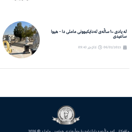
لە یادی ١٠٠ ساڵەی لەدایکبوونی ماملی دا – هیوا
ساعیدی
06/02/2025
کاتژمێر
09:43
مافەکانی ئەم ماڵپەڕە پارێزراوە بۆ مەڵبەندی هونەریی ماملێ © 2026