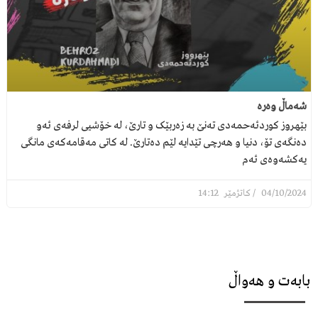
شەماڵ وەرە
بێهروز کوردئەحمەدی تەنێ بە زەربێک و تارێ، لە خۆشیی لرفەی ئەو
دەنگەی تۆ، دنیا و هەرچی تێدایە لێم دەتارێ. لە کاتی مەقامەکەی مانگی
یەکشەوەی ئەم
14:12
04/10/2024
بابەت و هەواڵ