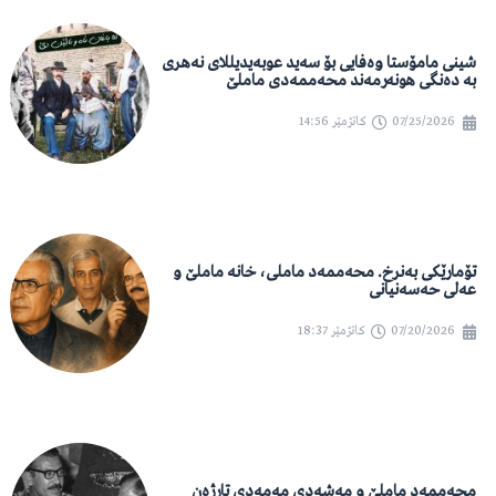
شینی مامۆستا وەفایی بۆ سەید عوبەیدیللای نەهری
بە دەنگی هونەرمەند محەممەدی ماملێ
07/25/2026
کاتژمێر
14:56
تۆمارێکی بەنرخ. محەممەد ماملی، خانە ماملێ و
عەلی حەسەنیانی
07/20/2026
کاتژمێر
18:37
محەممەد ماملێ و مەشەدی مەمەدی تارژەن