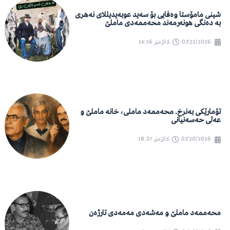
شینی مامۆستا وەفایی بۆ سەید عوبەیدیللای نەهری
بە دەنگی هونەرمەند محەممەدی ماملێ
07/25/2026
کاتژمێر
14:56
تۆمارێکی بەنرخ. محەممەد ماملی، خانە ماملێ و
عەلی حەسەنیانی
07/20/2026
کاتژمێر
18:37
محەممەد ماملێ و مەشەدی مەمەدی تارژەن