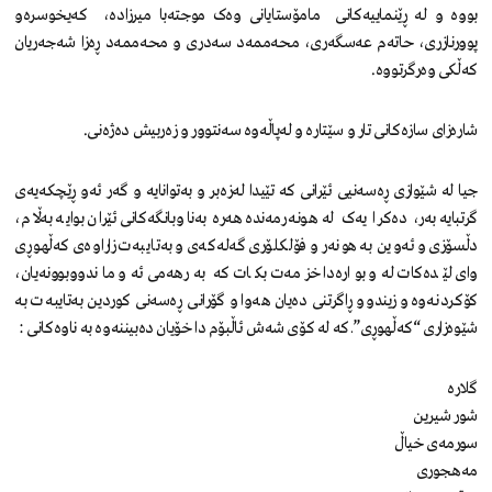
بووە و لە ڕێنماییەکانی مامۆستایانی وەک موجتەبا میرزادە، کەیخوسرەو
پوورنازری، حاتەم عەسگەری، محەممەد سەدری و محەممەد ڕەزا شەجەریان
کەڵکی وەرگرتووە.
شارەزای سازەکانی تار و سێتارە و لەپاڵەوە سەنتوور و زەربیش دەژەنی.
جیا لە شێوازی ڕەسەنیی ئێرانی کە تێیدا لەزەبر و بەتوانایە و گەر ئەو ڕێچکەیەی
گرتبایە بەر، دەکرا یەک لە هونەرمەندە هەرە بەناوبانگەکانی ئێران بوایە بەڵام،
دڵسۆزی و ئەوین بە هونەر و فۆلکلۆری گەلەکەی و بەتایبەت زاراوەی کەڵهوڕی
وای لێدەکات لەو بوارەدا خزمەت بکات کە بەرهەمی ئەو ماندووبوونەیان،
کۆکردنەوە و زیندوو ڕاگرتنی دەیان هەوا و گۆرانی ڕەسەنی کوردین بەتایبەت بە
شێوەزاری “کەڵهوڕی”ـ کە لە کۆی شەش ئاڵبۆم دا خۆیان دەبیننەوە بە ناوەکانی :
گلارە
شور شیرین
سورمەی خیاڵ
مەهجوری