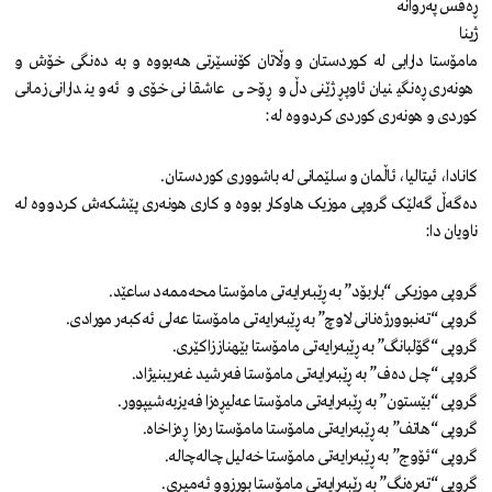
ڕەقس پەروانە
ژینا
مامۆستا دارابی لە کوردستان و وڵاتان کۆنسێرتی هەبووە و بە دەنگی خۆش و
هونەری ڕەنگینیان ئاوپڕژێنی دڵ و ڕۆحی عاشقانی خۆی و ئەویندارانی زمانی
کوردی و هونەری کوردی کردووە لە:
کانادا، ئیتالیا، ئاڵمان و سلێمانی لە باشووری کوردستان.
دەگەڵ گەلێک گروپی موزیک هاوکار بووە و کاری هونەری پێشکەش کردووە لە
ناویان دا:
گروپی موزیکی “باربۆد” بە ڕێبەرایەتی مامۆستا محەممەد ساعێد.
گروپی “تەنبوورژەنانی لاوچ” بە ڕێبەرایەتی مامۆستا عەلی ئەکبەر مورادی.
گروپی “گۆلبانگ” بە ڕێبەرایەتی مامۆستا بێهناز زاکێری.
گروپی “چل دەف” بە ڕێبەرایەتی مامۆستا فەرشید غەریبنیژاد.
گروپی “بێستون” بە ڕێبەرایەتی مامۆستا عەلیڕەزا فەیزبەشیپوور.
گروپی “هاتف” بە ڕێبەرایەتی مامۆستا مامۆستا رەزا ڕەزاخاه.
گروپی “ئۆوج” بە ڕێبەرایەتی مامۆستا خەلیل چالەچالە.
گروپی “تەرەنگ” بە ڕێبەرایەتی مامۆستا بورزوو ئەمیری.