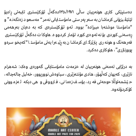
دەستپێکی کاری هونەرییان ساڵی ١٣٥٠/١٩٧١دەگەڵ ئۆرکێستری تایبەتی ڕادیۆ
تێلێڤیزیۆنی کرماشان بە سەرپەرستی مامۆستایانی نەمر “مەسعود زەنگەنە” و
“مامۆستا موشتەبا میرزادە” بووە. ئەو ئۆرکێسترەی کە بە دەیان بەرهەمی
ڕەسەنی کوردی بۆ نەتەوەی کورد تۆمار کردووە. هاوکات دەگەڵ ئۆرکێستری
فەرهەنگ و هونەری پارێزگای کرماشان بە ڕێبەرایەتی مامۆستا “کەیخوسرەو
پوورنازری”، هاوکاری دەکرد.
بە درێژایی تەمەنی هونەرییان لە خزمەت مامۆستایانی گەورەی وەک: شەهرام
نازێری، کەیهان کەڵهۆر، هادی مۆنتەزێری، سیاوەش نوورپوور، خەلیل چالەچالە،
حێشمەتوڵڵا حوجەتی فەرد، یۆسف زەمانی، فارووقی و هی دیکە ئەزموونی
کۆکردۆتەوە.