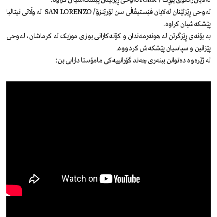
لەوحی ڕێزلێنان لەلایان فێستیڤاڵی سن لۆرێنزۆ/ SAN LORENZO لە وڵاتی ئیتالیا
پێشکەشیان کراوە.
بە بۆنەی ڕێزگرتن لە هونەرمەندان و کۆنەکارانی بواری موزیک لە کرماشان، لەوحی
پێزانین و سپاسیان پێشکەش کردووە.
لە ژێرەوە دەتوانن بینەری چەند گۆرانییەکی مامۆستا دارابی بن: