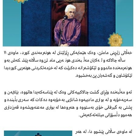
خەڵاتی زێڕینی ماملێ، وەک هێمایەکی ڕێزلێنان لە هونەرمەندی کورد، ماوەی ١١
ساڵە چالاکە و لەلایان مەڵبەندی هونەریی ماملێ‌وە ساڵانە پێشکەش بەو
هونەرمەندە ماندوو و تێکۆشەرانە دەکرێت کە لە خزمەتکردنی هونەریی کوردیدا
تێکۆشاون و گەشەیان پێ بەخشیوە.
ئەو مەڵبەندە وێڕای گشت چالاکییەکانی وەک لە پێناسەکەیدا هاتووە، بێلایەن و
سەربەخۆیە و لە بواری مادییەوە شانازیی بەخۆیەوە دەکات کە سەری بڵیندە و
پشتی بە گیرفانی خۆی بەستووە و هەروەها لە بواری مەعنەویشەوە قەرزداری
هەموو دڵسۆزانی میللەتەکەیەتی.
لە ماوەی ساڵانی پێشوو دا، لە هەر