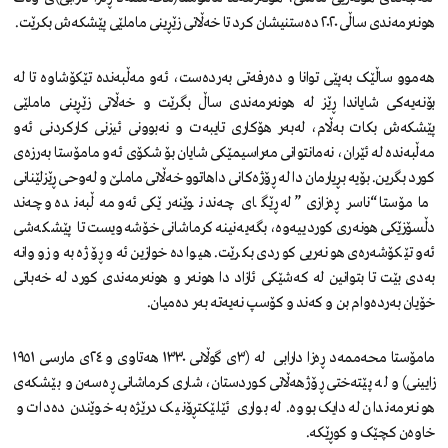
هونەرمەندی ساڵی ٢٠٢٠ دەستنیشان کرد تا خەڵاتی زێڕینی ماملێی پێشکەش بکرێت.
هەموو ساڵێک بەپێی توانا و دەرفەتی بەردەست، ئەو مەڵبەندە تێکۆشاوە تا لە
بۆنەیەکی شایاندا ڕێز لە هونەرمەندی ساڵ بگرێت و خەڵاتی زێڕینی ماملێی
پێشکەش بکات بەڵام، لەبەر هۆکاری تایبەت و نەبوونی ئیزنی کارکردنی ئەو
مەڵبەندە لە ئێران، نەمانتوانی مەراسیمێکی شایان بۆ شکۆی ئەو مامۆستا بەرزەی
کورد بگرین. بۆیە بڕیارمان دا لە ڕۆژەکانی داهاتوو خەڵاتی ماملێ و لەوحی ڕێزلێنانی
مامۆستا “ناسر ڕەزازی” لە ڕێگای چەند نوێنەرێکی ئەو مەڵبەندە و چەند
دڵسۆزێکی هونەری کوردییەوە، بگەیەنینە کرماشانی خۆشەویست تا پێشکەشی
ئەو تێکۆشەرەی هونەریی کوردی بکرێت. هیوا دەخوازین ئەو ڕۆژە بەو زووانە
بەدی بێت تا بتوانین لە کەشێکی ئازاد دا هونەر و هونەرمەندی کورد لە خەباتی
خۆیان بەردەوام بن و کەند و کۆسپ نەیەتە بەر دەمیان.
مامۆستا محەممەد ڕەزا دارابی لە (٣ی گوڵانی ١٣٣٠ هەتاوی و ٢٤ی مارسی ١٩٥١
زایینی) و لە پێتەختی ڕۆژهەڵاتی کوردستان، شاری کرماشانی ڕەسەن و بێشکەی
هونەرمەندان لە دایک بووە. لە بواری ئێلێکتڕۆنیک درێژە بە خوێندن دەدات و
خاوەن کچێک و کوڕێکە.