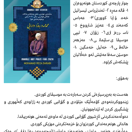
چوار پارچەی کوردستان هونەروەران
١- قالە مەڕە ٢- ئەندێریاس ئیسرائیل
خەمۆ (باکووری) ٣- عەباس
کەمەندی ٤- عەزیز شارووخ ٥-
ناسر رەزازی ٦- زۆزان ٧- تیپی
موسیقای سلێمانی ٨- مەزهەر
خالەقی ٩- خەلیل خەمگین ١٠-
حوسێن سەفامەنێش ئەو خەڵاتیان
پێشکەش کراوە.
بەهۆی:
هەست بە بەرپرسیارەتی کردن سەبارەت بە موسیقای کوردی.
زیندووکردنەوەی کۆمەڵێک مێلۆدی و گۆرانیی کوردی بە زاراوەی کەڵهوری و
پێشگیری کردن لە تێداچوونیان.
دەوڵەمەندکردنی ئاڕشیوی گۆرانیی کوردی لە ماوەی تەمەنی هونەرییاندا.
هاندانی هونەرمەندانی کوردزوان بۆ خزمەتکردنی موزیکی کوردی.
مەڵبەندی هونەریی ماملێ، هونەرمەند مامۆستا(محەممەد ڕەزا دارابی)ی وەک