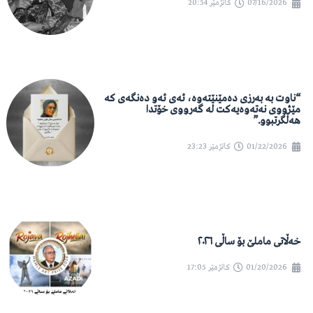
07/16/2026
کاتژمێر
20:54
“ناوت بە بەرزی دەمێنێتەوە، ئەی ئەو دەنگەی کە
مێژووی نەتەوەیەکت لە گەرووی خۆتدا
هەڵگرتبوو.”
01/22/2026
کاتژمێر
23:23
خەڵاتی ماملێ بۆ ساڵی ٢٠٢٦
01/20/2026
کاتژمێر
17:05