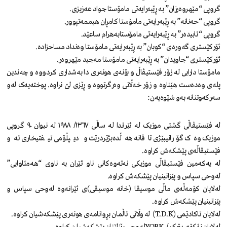
گروپی “مێهروەرزان” بە ڕێبەرایەتی مامۆستا جواد عەزیزی.
گروپی “حەنانە” بە ڕێبەرایەتی مامۆستا کامڕان هیممەتپوور.
گروپی “ئابیدەر” بە ڕێبەرایەتی مامۆستابەهرام ساعێد.
ئۆرکێستری گەورەی “کوبان” بە ڕێبەرایەتی مامۆستا وەنداد مساحزادە.
ئۆرکێستری “جاویدان” بە ڕێبەرایەتی مامۆستا مەجید مێهروەر.
مامۆستا دارابی لە زۆر فێستیڤاڵ و بۆنەی هونەری دا بەشداری کردووە و چەندین
پلەی وەدەست هێناوە و زۆر خەڵاتی وەرگرتووە و ڕێزی لێ نراوە. پوختەیەک لەو
سەرکەوتنانە بەو شێوەیەن:
لە فێستیڤاڵی گشتی موزیک لە ئێراندا لە ساڵی ١٣٦٧/ ١٩٨٨ لە نیوان ٩٠ گروپی
موزیک وەک گۆرانیبێژی تاقانە هەڵدەبژێردرێت و دیپڵۆمی ئیفتیخاری ئەو
فێستیڤاڵەی پێشکەش کراوە.
لە یەکەمین فێستیڤاڵی موزیکی نەتەوەکانی ناو ئێران بە ناوی “هەمئاوایی”
لەوحی سپاس و پێزانینیان پێشکەش کراوە.
لەلایان کۆمەڵەی ماڵی موسیقا (خانە موسیقی)ی ئێرانەوە لەوحی سپاس و
پێزانینیان پێشکەش کراوە.
لەلایان ئاکادێمی (T.D.K) لە وڵاتی ئاڵمان بڕوانامەی هونەری پێشکەشیان کراوە.
لەلایان زانکۆی یۆڕک / YORKلەوحی ڕێزلێنان پێشکەشیا ن کراوە.