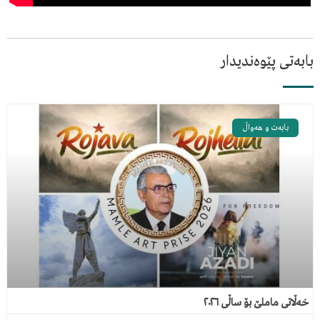
بابەتی پێوەندیدار
بابەت و هەواڵ
خەڵاتی ماملێ بۆ ساڵی ٢٠٢٦