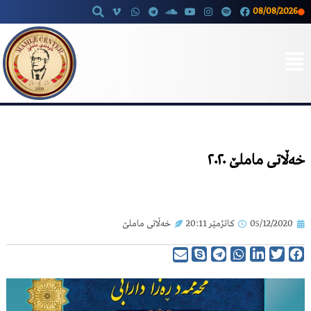
08/08/2026
Skip
to
content
خەڵاتی ماملێ ٢٠٢٠
05/12/2020
کاتژمێر
20:11
خەڵاتی ماملێ