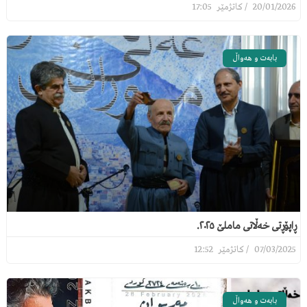
17:05
20/01/2026
بابەت و هەواڵ
ڕاپۆڕتی خەڵاتی ماملێ ٢٠٢٥.
12:52
07/03/2025
بابەت و هەواڵ