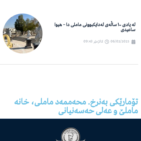
لە یادی ١٠٠ ساڵەی لەدایکبوونی ماملی دا – هیوا
ساعیدی
06/02/2025
کاتژمێر
09:43
تۆمارێکی بەنرخ. محەممەد ماملی، خانە
ماملێ و عەلی حەسەنیانی