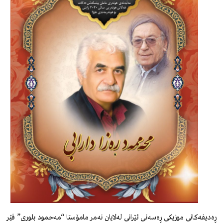
ڕەدیفەکانی موزیکی ڕەسەنی ئێرانی لەلایان نەمر مامۆستا “مەحمود بلوری” فێر