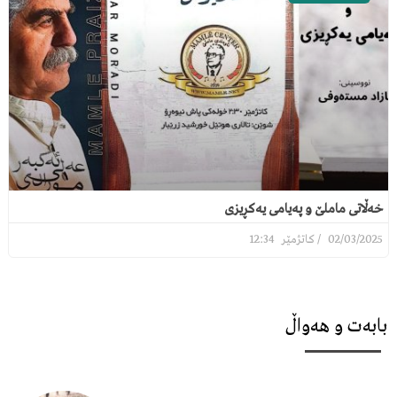
خەڵاتی ماملێ و پەیامی یەکڕیزی
12:34
02/03/2025
بابەت و هەواڵ