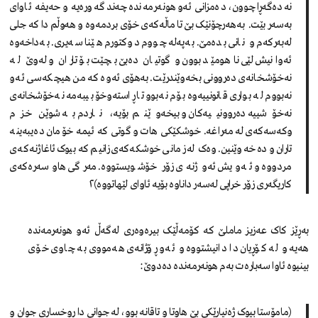
نەدەگەڕا چوون، دەمزانی ئەو هونەرمەندە چەند گەورەیە و حەیفە ئاوای
بەسەر بێت. بەهەرچۆنێک بێ تا ماڵەکەی خۆی بردمەوە و هەوڵم دا کە جلی
لەبەرکەم و نانی بدەمێ. بەپەلە چووم دوکتورم هێنا سەیری. بەداخەوە
ئەوانیش لێی ناهومێد بوون و گوتیان دەبێ بچێت بۆ تاران و لەوێ لە
نەخۆشخانەی دەروونی بخەوێندرێت. بەهۆی ئەوە کە من هیچکەسی ئەو
نەبووم لە بواری قانونییەوە بۆم نەبوو تا ڕاستەوخۆ بیبەمە نەخۆشخانەی
نەخۆشییە دەروونییەکان و بیخەوێنم بۆیە، ناردم بە شوێن خزم
وکەسەکەی لە مەراغە. خوشکێکی هات و گوتی کە ئیمە خۆمان دەیبەینە
تاران و دەخەوێنین. وەک لە زمانی خوشکەکەی زانیم کە بیوک‌ئاغا ژنەکەی
مردووە و ئەویش ئەو ژنەی زۆر خۆشویستووە. مەرگی هاوسەرەکەی
کاریگەری زۆر خراپی لەسەر داناوە بۆیە ئاوای لێهاتووە)٢
بەڕێز کاک عەزیز ماملێ کە کۆمەڵێک بیرەوەری لەگەڵ ئەو هونەرمەندە
هەیە و لە کۆڕیان دا دانیشتووە و ئەو ڕۆژانەی هەمووی بە چاوی خۆی
بینیوە ئاوا سەبارەت بەم هونەرمەندە دەدوێ:
(مامۆستا بیوک ژەنیارێکی بێ هاوتا و تاقانە بوو، لە جوانی دا روخساری جوان و