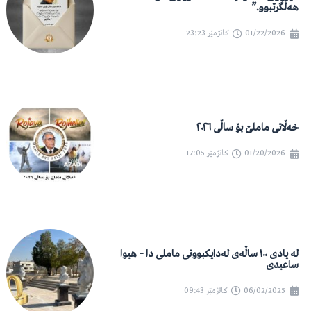
هەڵگرتبوو.”
01/22/2026
کاتژمێر
23:23
خەڵاتی ماملێ بۆ ساڵی ٢٠٢٦
01/20/2026
کاتژمێر
17:05
لە یادی ١٠٠ ساڵەی لەدایکبوونی ماملی دا – هیوا
ساعیدی
06/02/2025
کاتژمێر
09:43