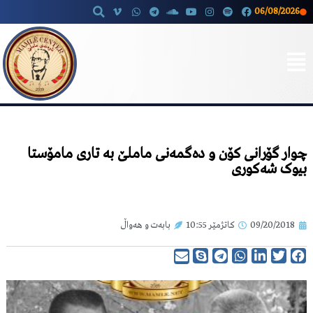
06/08/2026
Skip
to
content
چوار گۆرانی کۆن و دەگمەنی ماملێ بە تاری مامۆستا
بیوک شەکوری
09/20/2018
کاتژمێر
10:55
بابەت و هەواڵ