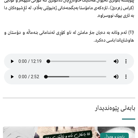
پێویستە بگوترێ لەنێوان هەندێک خاوەن‌ڕایان دەگوترێ کە گۆرانی سێهەم و کۆتایی
(کراس زەردێ)، تارەکەی مامۆستا بەیگجەخانی‌ ژەنیوێتی بەڵام، لە ئاڕشیوەکان دا
بە تاری بیوک نووسراوە.
١)٢) ئەم وتانە بە دەیان جار ماملێ لە ناو کۆڕی ئەندامانی بنەماڵە و دۆستان و
هاوشاریاندا باسی دەکرد.
بابەتی پێوەندیدار
بابەت و هەواڵ