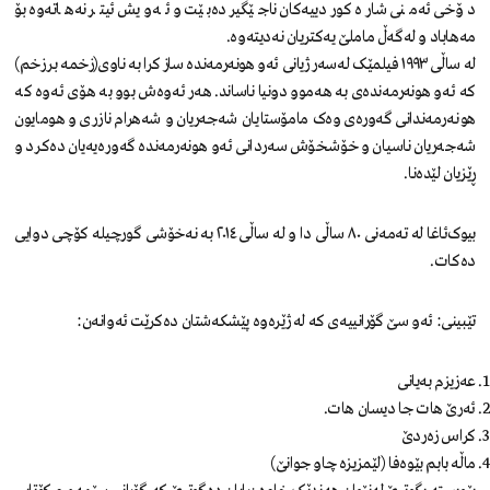
دۆخی ئەمنی شارە کوردییەکان ناجێگیر دەبێت و ئەویش ئیتر نەهاتەوە بۆ
مەهاباد و لەگەڵ ماملێ یەکتریان نەدیتەوە.
لە ساڵی ١٩٩٣ فیلمێک لەسەر ژیانی ئەو هونەرمەندە ساز کرا بە ناوی(زخمە بر زخم)
کە ئەو هونەرمەندەی بە هەموو دونیا ناساند. هەر ئەوەش بوو بە هۆی ئەوە کە
هونەرمەندانی گەورەی وەک مامۆستایان شەجەریان و شەهرام نازری و هومایون
شەجەریان ناسیان و خۆشخۆش سەردانی ئەو هونەرمەندە گەورەیەیان دەکرد و
ڕێزیان لێدەنا.
بیوک‌ئاغا لە تەمەنی ٨٠ ساڵی دا و لە ساڵی ٢٠١٤ بە نەخۆشی گورچیلە کۆچی دوایی
دەکات.
تێبینی: ئەو سێ گۆرانییەی کە لە ژێرەوە پێشکەشتان دەکرێت ئەوانەن:
عەزیزم بەیانی
ئەرێ هات جا دیسان هات.
کراس زەردێ
ماڵە بابم بێوەفا (لێمزیزە چاو جوانێ)