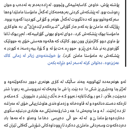
پۆشتە پۆش، خاوەن کاسایەتییەکی وێچوو، لە ڕادە بەدەر بە ئەدەب و جوان
ڕەوشت بوو. لە پێشکەش کردنی بەرهەمەکان لەگەڵ مامۆستا ماملێدا وەها
سەرکەوەتوو بوو کە دەتگووت لەگەڵ هونەر و گۆرانی کوردیدا گەورە بووە.
ڕۆژێک کە ماملێ بۆ یەکەم جار گۆرانی “شیرەکەم لێدەڕژێ”ی بە هاوکاری
مامۆستا بیوک پێشکەش کرد، دوای تەواو بوونی گۆرانییەکە، لەپڕ بیوک ئاغا
بۆ ماوی دوو کاتژمێران وون بوو. کاتێک کە هاتەوە هەستی خۆی بە جووتێک
گۆرەوی بە نیشانەی ڕێز و حووڕمەت بۆ ئەو گۆرانییە ڕەسەنە کوردیە
پێشکەش بە مامۆستا ماملێ کرد).
بۆ خوێندنەوەی زیاتر لە زمانی کاک
عەزیزەوە، دەتوانن کرتە لەسەر ئەو دێڕانە بکەن.
ئەو هونەرمەدە لێهاتوویە چەند ساڵێک لە کاری هونەری دوور دەکەوێتەوە و
لەژێر چاوەدێری پزشکی دا دەبێت. پاش ماوەیەک تەندرووستی بەرەو باشتر
دەچێت بەڵام، ئەو بیوک‌ئاغایە نەبوو کە خەڵک پێشتر دەتبوویان. کەمکەم
تارەکە دەستدەداتەوە و لە قاوەخانە و زەماوەندی هاوشارییانی خۆی لە مەراغە
تار دەژەنێت. لەو ماوەیەش دا هەر شارۆمەندێکی مەهابادی دیتبایە سڵاوی
دەناردەوە بۆ ماملێ و لە ئەحواڵی دەپرسی دەنا ماوەماوە لە مەهاباد
دەردەکەوت وسەردانی ماملێ‌ی دەکرد تا ڕووداوەکانی شۆڕشی گەلانی ئێران کە