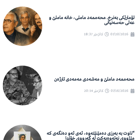
تۆمارێکی بەنرخ. محەممەد ماملی، خانە ماملێ و
عەلی حەسەنیانی
07/20/2026
کاتژمێر
18:37
محەممەد ماملێ و مەشەدی مەمەدی تارژەن
07/16/2026
کاتژمێر
20:54
“ناوت بە بەرزی دەمێنێتەوە، ئەی ئەو دەنگەی کە
مێژووی نەتەوەیەکت لە گەرووی خۆتدا