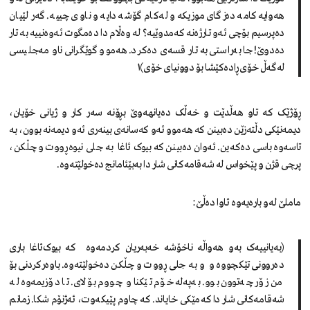
هەوایە کامە دەزگای موزیکە و لەکام گۆشە دایە و ناوی چییە. گەر لێیان
دەپرسیم بۆچی ئەو تارژەنە کەمدوێیە؟ لە وەڵام دا دەمگوت ئەوەنییە بە تار
دەدوێ! جا بەراستی بە تار قسەی دەکرد. هەموو گوێگرانی ناو مەجلیسی
لەگەڵ خۆی ڕادەکێشا بۆ دوونیای خۆی)١
ڕۆژێک کە تاو هەڵدێت و خەڵک دەیانهەوێ بڕۆنە سەر کار و ژیانی خۆیان،
دیمەنێکی دڵتەزێن دەبینن کە هەموو ئەو کەسانەی بینەری ئەو دیمەنە بوون، بە
تاسەوە باسی دەکەین. ئەوان دەبینن کە بیوک ئاغا بە جلی نیوەڕووت و چڵکن،
پرچی قژن و پێخواس لە شەقامەکانی شار دا بەبێئامانج دەخولێتەوە.
ماملێ لەو بارەیەوە ئاوا دەڵێ:
(بەیانییەک بەو هەواڵە ناخۆشە خەبەریان کردمەوە کە بیوک‌ئاغا باری
دەروونی تێکچووە و و بە جلی ڕووت و چڵکن دەخولێتەوە. باوەرکردنی بۆ
من زۆر چەتوون بوو. بەپەلە خۆم تێکنا و چووم بۆ لای. تا دۆزیمەوە لە
شەقامەکانی شار دا کەمێکی خایاند. کە چاوم پێیکەوت، ئەژنۆم شکا. زمانم