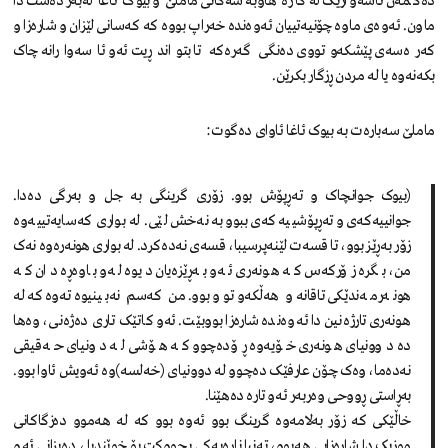
دەگمەن ئاسەوارێک لە کارە هاوبەشەکانی ماملێ و بیوک ئاغا لەبەردەست دا
ماون. ئەوەی ماوە چۆنیەتییان ئەوەندە خەراپ بووە کە کەسانی لێزان و شارەزا و
کەرەسەی پێشکەوتووی دەنگی گەرەکە تا بتواندڕیت ئەو ئاسەوارانە چاک
بکەنەوە یا لە مردن ڕزگار بکرێن.
ماملێ سەبارەت بە بیوک ئاغا ئاوای دەگوت:
(بیوک جوانچاک و تەڕپۆش بوو. زۆری گرینگی بە جل و بەرگی دەدا.
جوانییەکەی و تەڕپۆشییەکەی ببوو بە نەخش لێی. لە بواری کەسایەتییەوە
زۆر بەڕێز بوو، تا قسەت لێنەپرسیبا، قسەی نەدەکرد. لە بواری هونەرەوە نەک
من، بگرە زۆرکەس کە هونەری ئەو بەڕێزەیان دیوە لەو باوەڕە دان کە
هونەرمەندێکی تاقانە و هەڵکەوتوو بوو. من کەسم نەبینیوەتەوە کە لە
هونەری تارژەنین دا ئەوەندە شارەزا بووبێت. ئەو کاتێک تاری دەژەنی، وەها
دە دوونیای هونەری خۆیەوە ڕۆدەچوو کە هۆشی لە دونیای حەقیقی
نەدەما، وەک چۆن عارفێک دەچوو لە دوونیای (خەلسە)وە ئەویش ئاوا بوو.
بەڕاستی ڕووحی وەربەر ئەو تارە دەهێنا.
خاڵێکی کە زۆر بەلامەوە گرینگ بوو ئەوە بوو کە لە هەموو دەزگاکانی
موزیک دا شارەزایی هەبوو، تەنیا نارەیەکی بچووکت بۆ خوێندبا ، دەیزانی ئەو