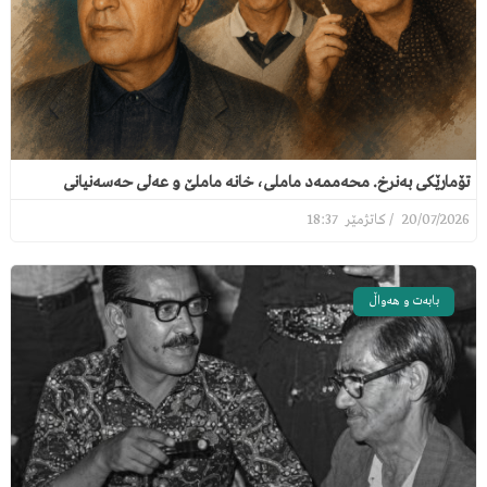
تۆمارێکی بەنرخ. محەممەد ماملی، خانە ماملێ و عەلی حەسەنیانی
18:37
20/07/2026
بابەت و هەواڵ