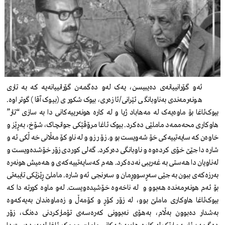
ئەو گۆرانییانەی دەیبیسن، یەک لەو دەگمەن گۆرانییانەیە کە بە تاری
هونەرمەندی بەناوبانگی ئێرانی/ئازەری، بیوک شکوری (بیوک آقا) گوتراوە.
بیوک‌ئاغا بۆ ماوەیەک لە مەهاباد ژیا و لە کارە هونەرییەکانی دا بە سازی “تار”
هاوکاری محەممەد ماملێی دەکرد. بیوک ئاغا مرۆڤێکی جوانچاک، شۆخ، بەڕێز و
خاوەن کەسایەتییەکی خۆشەویست بوو. زۆر زوو لەناو کۆمەڵانی خەڵکی ئەو
شارە دا جێێ خۆی کردەوە و ناوبانگی دەرکرد. گەلی کوردی زۆر خۆشدەویست و
لەناویان دا هەستی بە غەریبی نەدەکرد. هەم کەسایەتییەکەی و هەمیش هونەرە
بەرزەکەی ببون بە جێی سەڕسووڕمان و سەرنجی ئەو شارە. ماملێ ڕێزێکی تایبەتی
بۆ ئەم هونەرمەندە هەبوو و لە ناخەوە خۆشیدەویست. لەو ماوە کورتە دا کە
بیوک‌ئاغا هاوکاری ماملێ بوو، لە زۆر کۆڕ و کۆمەڵ و زەماوەندان بەیەکەوە
بەشدار دەبوون بەڵام، بەهۆی نەبوونی کەرەسەی تۆمارکردنی دەنگ، زۆر