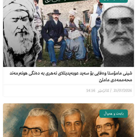
شینی مامۆستا وەفایی بۆ سەید عوبەیدیللای نەهری بە دەنگی هونەرمەند
محەممەدی ماملێ
14:56
25/07/2026
بابەت و هەواڵ