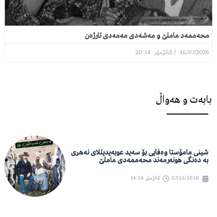
محەممەد ماملێ و مەشەدی مەمەدی تارژەن
20:54
16/07/2026
بابەت و هەواڵ
شینی مامۆستا وەفایی بۆ سەید عوبەیدیللای نەهری
بە دەنگی هونەرمەند محەممەدی ماملێ
07/25/2026
کاتژمێر
14:56