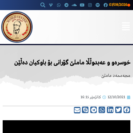
07/08/2026
Skip
to
content
خوسرەو و عەبدوڵڵا ماملێ گۆرانی بۆ باوکیان دەڵێن
محەممەد ماملێ
12/10/2021
کاتژمێر
16:15