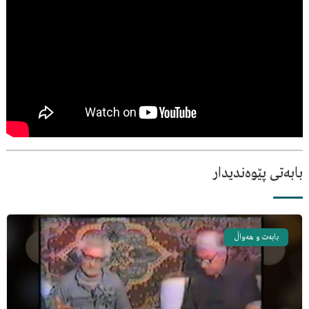
بابەتی پێوەندیدار
بابەت و هەواڵ