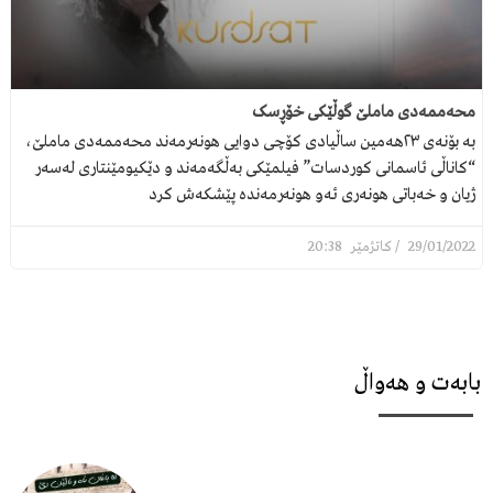
محەممەدی ماملێ گوڵێکی خۆڕسک
بە بۆنەی ٢٣هەمین ساڵیادی کۆچی دوایی هونەرمەند محەممەدی ماملێ،
“کاناڵی ئاسمانی کوردسات” فیلمێکی بەڵگەمەند و دێکیومێنتاری لەسەر
ژیان و خەباتی هونەری ئەو هونەرمەندە پێشکەش کرد
20:38
29/01/2022
بابەت و هەواڵ