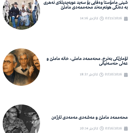
شینی مامۆستا وەفایی بۆ سەید عوبەیدیللای نەهری
بە دەنگی هونەرمەند محەممەدی ماملێ
07/25/2026
کاتژمێر
14:56
تۆمارێکی بەنرخ. محەممەد ماملی، خانە ماملێ و
عەلی حەسەنیانی
07/20/2026
کاتژمێر
18:37
محەممەد ماملێ و مەشەدی مەمەدی تارژەن
07/16/2026
کاتژمێر
20:54