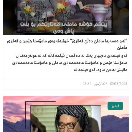
“لەو دەمەیدا ماملێ دەڵێ قەتارێ” خوێندنەوەی مامۆستا هێمن و قەتاری
ماملێ
ئەو فیلمەی دەیبینن یەک لە دەگمەن فیلمەکانە کە لە هونەرمەندان
مامۆستا هێمن و مامۆستا محەممەدی ماملی و مامۆستا محەممەدی
دانیش بەجێ ماوە. ئەو فیلمە لە
13:54
13/08/2023
ڤیدیۆ