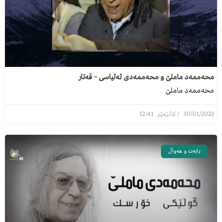
محەممەد ماملێ و محەممەدی ئەلیاسی – قەتار
محەممەد ماملێ
12:41
30/01/2022
بابەت و هەواڵ