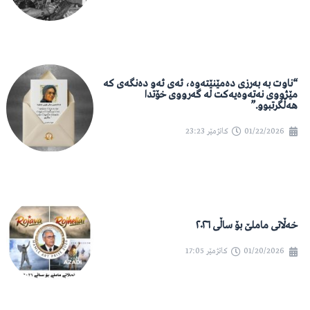
“ناوت بە بەرزی دەمێنێتەوە، ئەی ئەو دەنگەی کە
مێژووی نەتەوەیەکت لە گەرووی خۆتدا
هەڵگرتبوو.”
01/22/2026
کاتژمێر
23:23
خەڵاتی ماملێ بۆ ساڵی ٢٠٢٦
01/20/2026
کاتژمێر
17:05