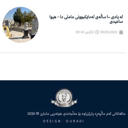
لە یادی ١٠٠ ساڵەی لەدایکبوونی ماملی دا – هیوا
ساعیدی
06/02/2025
کاتژمێر
09:43
مافەکانی ئەم ماڵپەڕە پارێزراوە بۆ مەڵبەندی هونەریی ماملێ © 2026
DESIGN: QUBADI