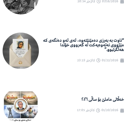
07/16/2026
کاتژمێر
20:54
“ناوت بە بەرزی دەمێنێتەوە، ئەی ئەو دەنگەی کە
مێژووی نەتەوەیەکت لە گەرووی خۆتدا
هەڵگرتبوو.”
01/22/2026
کاتژمێر
23:23
خەڵاتی ماملێ بۆ ساڵی ٢٠٢٦
01/20/2026
کاتژمێر
17:05