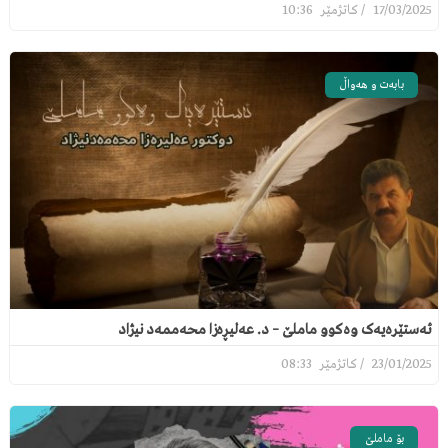
10:36
17/03/2025
بابەت و هەواڵ
ئەستێرەیەک وەکوو ماملێ – د. عەلیڕەزا محەممەد نیژاد
08:33
23/01/2025
بۆ ماملێ