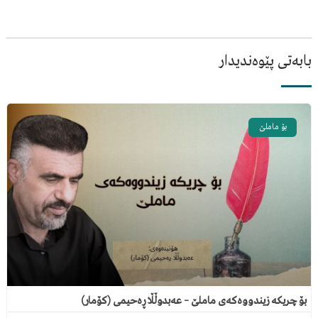
بابەتی پێوەندیدار
بۆ ماملێ
بۆ چریکە زیندووەکەی ماملێ – عەبدوڵڵا ڕەحیمی (کۆمار)