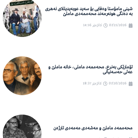
شینی مامۆستا وەفایی بۆ سەید عوبەیدیللای نەهری
بە دەنگی هونەرمەند محەممەدی ماملێ
07/25/2026
کاتژمێر
14:56
تۆمارێکی بەنرخ. محەممەد ماملی، خانە ماملێ و
عەلی حەسەنیانی
07/20/2026
کاتژمێر
18:37
محەممەد ماملێ و مەشەدی مەمەدی تارژەن