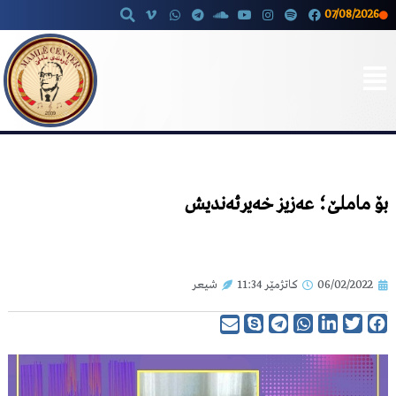
07/08/2026
Skip
to
content
بۆ ماملێ؛ عەزیز خەیرئەندیش
06/02/2022
کاتژمێر
11:34
شیعر