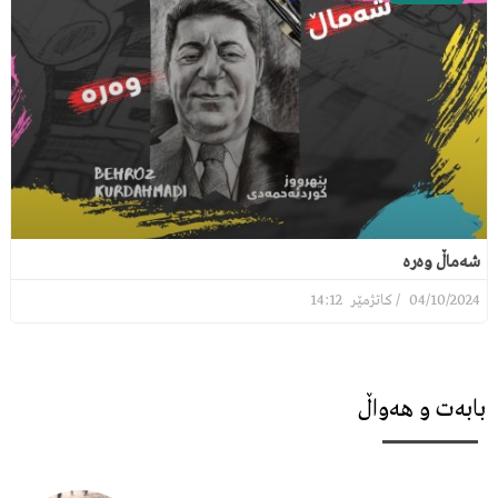
شەماڵ وەرە
14:12
04/10/2024
بابەت و هەواڵ