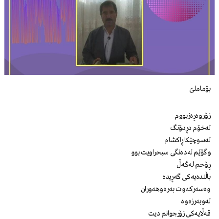
بۆماملێ
زۆروەڕەزبووم
لەخۆم دڕدۆنگ
لەسوچێکا ڕاکشام
وگۆێم لەدەنگی سیحراویت بوو
ڕۆحم لەگەڵ
باڵندەیەکی گەڕیدە
وەسەرکەوت بەرەوهەوران
لەوبەرزەوە
قەڵایەکی زۆرجوانم دیت