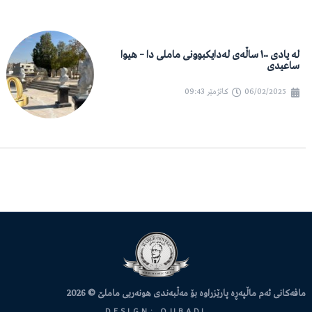
لە یادی ١٠٠ ساڵەی لەدایکبوونی ماملی دا – هیوا
ساعیدی
06/02/2025
کاتژمێر
09:43
مافەکانی ئەم ماڵپەڕە پارێزراوە بۆ مەڵبەندی هونەریی ماملێ © 2026
DESIGN: QUBADI