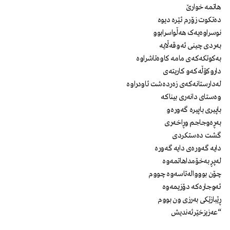
هاتمە خوارێ
دەتکوت زۆرم ئێرە دیوە
نوسراوەیەک هەڵواسرابوو
بەردی چینی ئەوقەڵایە
بەکوتکەکەی مامە کاوەتاشراوە
داروکۆڵەکەو کاریتەی
لەدارستانەکەی زەردەشت ئاودراوە
وەستای دانەری بیناکە
باپیری باپیرە گەورەو
بەڕەوجاجم وڕاخەری
گشت دەستکردی
دایە گەورەی دایە گەورە
لەپڕ بەخۆمداهاتمەوە
چۆن بوووالەتاسەوە چووم
ئەوجارەکە دۆزیمەوە
ڕێبازێکی بەرزی ون بووم
“عەزیزخێرئەندیش