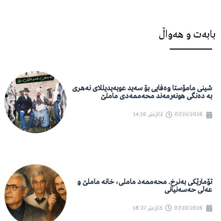
بابەت و هەواڵ
شینی مامۆستا وەفایی بۆ سەید عوبەیدیللای نەهری
بە دەنگی هونەرمەند محەممەدی ماملێ
07/25/2026
کاتژمێر
14:56
تۆمارێکی بەنرخ. محەممەد ماملی، خانە ماملێ و
عەلی حەسەنیانی
07/20/2026
کاتژمێر
18:37