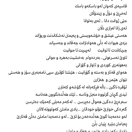
قاسپەی كەوان لەو باسكەو باسك
لەخڕێ و دۆڵ و زیندۆڵان
جێی ژوانت دانا .. ئەی بەتوانا
ئەی زانا لەرازی دڵان
هەستی عیشق و خۆشەویستی و پەیمان نەشكاندنت وروژاند
بزەی هیوات لە دڵی هەوادارانت چەقاند و چەسپاند
چریكاندت تا توانیت لەپیریت تا جوانیت
تاوێ نەسرەوتی.. بەردەوام بەخشیت بەهرە و جوانی
بەهونەری كوردی و ئاواز و گۆرانی
هەوای قەتار و بەستە و گۆرانیت ، هێشتا كۆتری سپی نامەبەری سۆز و هەستی
نێوان هێمن و هەژارن
ئۆقرە ناگرن .. باڵە فڕكەیانە لە گۆشەو كەنارن
ئیدی گڕیان گرتووە مەیل وتاسە .. تێك هەڵدەنگوون هەناسە
سەرەڕێ دەگرن هەواڵ دەپرسن .. لەكەم مەیلی كەمێك دەترسن
گەرەكی خوارێ خۆتو خوداتان .. یادی ماملێ كەوتووتە لاتان
لەو دەمەیدا گوێ هەڵدەخەن بۆ تارێ .. لەو دەمەیدا ماملێ دەڵێ قەتارێ
پەیامان بنێرە پێیان بڵێ
یادیان بكەن یادی هێمن و هەژار و ماملێ