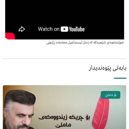
خوێندنەوەی شێعرەکە لە زمان ئیسماعیل محەمەد زێنوێی
بابەتی پێوەندیدار
بۆ ماملێ