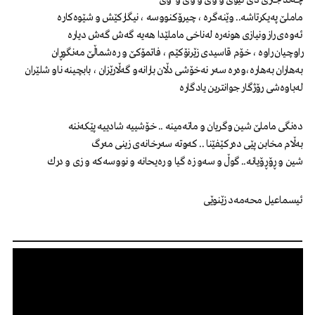
چەند جاری دی ئیوی و وی و وی و وی
ماملێ پەیكرتاشە.. وێنەگرە ، چیرۆكنووسە ، نیگاركێش و شێوەكارە
ئەوەی راز ونیازی هونەرە لەناخی ماملێدا هەیە گەش گەش دیارە
راوچیان راوە ، خۆم قاسیدی زێرنۆكێم ، فاتمۆكێ و رەشماڵێ مەنگوڕان
بەهاران بەهارە،وەرە سەر نەخۆشی دڵان بارانەو گەڵارێزان ، بابچینە ناو شلێران
لەباوەشی رۆژگار جوانترین یادگارە
دەنگی ماملێ شین وگریان و ماتەمینە .. خۆشییە شادییە پێكەننە
بەڵام مخابن پێی دەركێفێنا .. كەوتە سەرخانەی زینی مەرگ
شین و ڕۆڕۆیانە.. گوڵ و سەو زە گیا و رەیحانە و نووسەكە و زی و درك
ئیسماعیل محەمەد زێنوێی