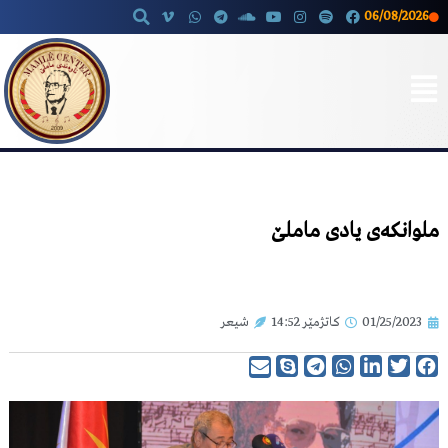
06/08/2026
Skip
to
content
ملوانكەی یادی ماملێ
01/25/2023
کاتژمێر
14:52
شیعر