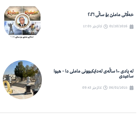
خەڵاتی ماملێ بۆ ساڵی ٢٠٢٦
01/20/2026
کاتژمێر
17:05
لە یادی ١٠٠ ساڵەی لەدایکبوونی ماملی دا – هیوا
ساعیدی
06/02/2025
کاتژمێر
09:43