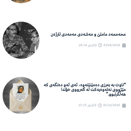
محەممەد ماملێ و مەشەدی مەمەدی تارژەن
07/16/2026
کاتژمێر
20:54
“ناوت بە بەرزی دەمێنێتەوە، ئەی ئەو دەنگەی کە
مێژووی نەتەوەیەکت لە گەرووی خۆتدا
هەڵگرتبوو.”
01/22/2026
کاتژمێر
23:23