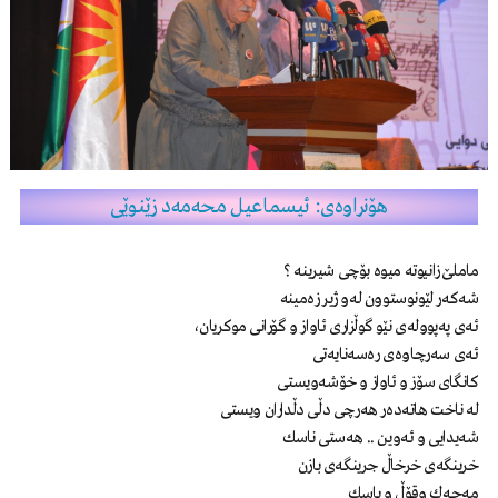
هۆنراوەی: ئیسماعیل محەمەد زێنوێی
ماملێ زانیوتە میوە بۆچی شیرینە ؟
شەكەر لێونوستوون لەو ژیر زەمینە
ئەی پەپوولەی نێو گوڵزاری ئاواز و گۆرانی موكریان،
ئەی سەرچاوەی رەسەنایەتی
كانگای سۆز و ئاواز و خۆشەویستی
لە ناخت هاتەدەر هەرچی دڵی دڵداران ویستی
شەیدایی و ئەوین .. هەستی ناسك
خرینگەی خرخاڵ جرینگەی بازن
مەچەك وقۆڵ و باسك