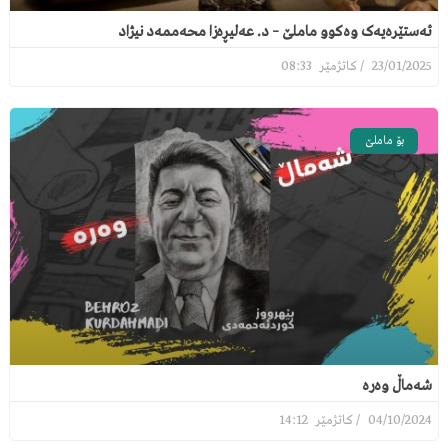
ئەستێرەیەک وەکوو ماملێ – د. عەلیڕەزا محەممەد نیژاد
08:33
23/01/2025
بۆ ماملێ
شەماڵ وەرە
14:12
04/10/2024