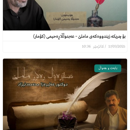
بۆ چریکە زیندووەکەی ماملێ – عەبدوڵڵا ڕەحیمی (کۆمار)
10:36
17/03/2025
بابەت و هەواڵ