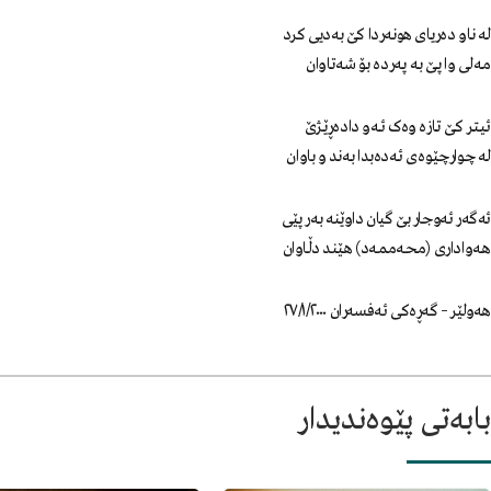
لـە نـاو دەریـای هونەردا کێ بەدیی کرد
مــەلـی وا پــێ بـە پـەردە بـۆ شـەتـاوان
ئـیــتــر کــێ تــازە وەک ئــەو دادەڕێــژێ
لـە چـوارچـێـوەی ئـەدەبـدا بـەنـد و باوان
ئەگەر ئەوجار بێ گیان داوێـنە بـەر پـێـی
هـەواداری (مـحـەمـمـەد) هـێـنـد دڵـاوان
هەولێر – گەڕەکی ئەفسەران ٢٧/١/٢٠٠٠
بابەتی پێوەندیدار