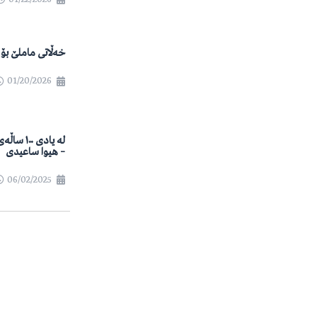
خەڵاتی ماملێ بۆ ساڵ
01/20/2026
لە یادی ٠
– هیوا ساعیدی
06/02/2025