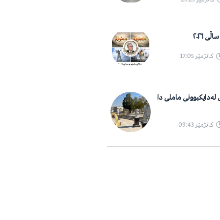
ی ٢٠٢٦
کاتژمێر
17:05
١٠ ساڵەی لەدایکبوونی ماملی دا
کاتژمێر
09:43