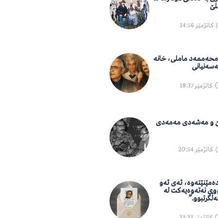
لێ
کاتژمێر
14:56
 محەممەد ماملی، خانە
ەسەنیانی
کاتژمێر
18:37
 و مەشەدی مەمەدی
کاتژمێر
20:54
دەمێنێتەوە، ئەی ئەو
وی نەتەوەیەکت لە
ڵگرتبوو.”
کاتژمێر
23:23