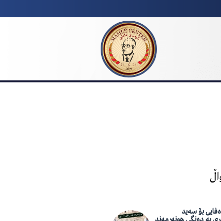
اڵ
فایی بۆ سەید
ری بە دەنگی هونەرمەند