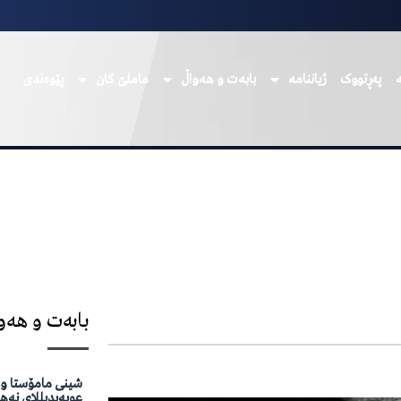
پەڕتووک
ژیاننامە
بابەت و هەواڵ
ماملێ کان
پێوەندی
بابەت و هەو
شینی مامۆستا وە
عوبەیدیللای نەه