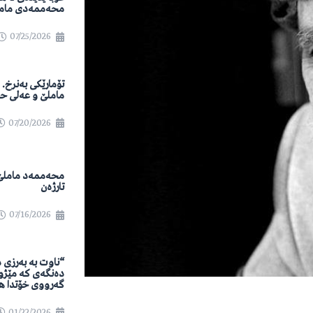
محەممەدی مام
07/25/2026
تۆمارێکی بەنرخ.
ماملێ و عەلی ح
07/20/2026
محەممەد ماملێ
تارژەن
07/16/2026
“ناوت بە بەرزی 
دەنگەی کە مێژو
گەرووی خۆتدا هە
01/22/2026