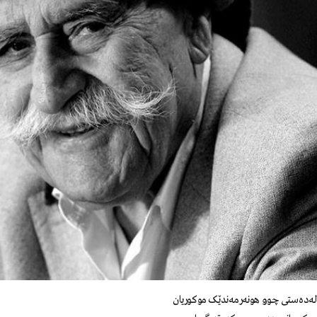
لـەدەسـتی چـوو هونەرمەندێک موکوریان