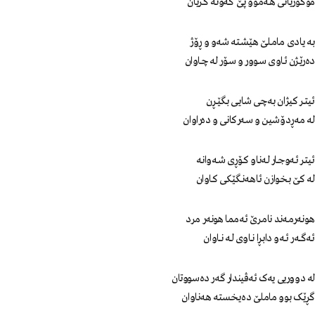
موکـوریـانـی هـەمـوو پـێ کـەوتـە گـریـان
بـە یـادی مـامـلـێ هـێـشـتـە شەو و ڕۆژ
دەرێـژن ئـاوی ســوور و ســۆر لـە چـاوان
ئـیـتــر کـیـژان بـەچـی شـایــی بـگـێــڕن
لـە مـەڕدۆشـیـن و سـەرکانی و دەراوان
ئـیـتـر ئـەوجــار لـەنـاو کــۆڕی شــەوانـە
لـە کـێ بـخـوازن ئـاهـەنـگـێـکـی کـاوان
هــونـەرمـەنـد نامـرێ ئـەمما هونەر مرد
ئـەگــــەر ئــەو دابــڕا نـــاوی لــە نـــاوان
لە دووریی یەک ئەڤیندار گەر دەسووتان
گڕێـک بـوو ماملـێ دەیـخـستـە هەناوان