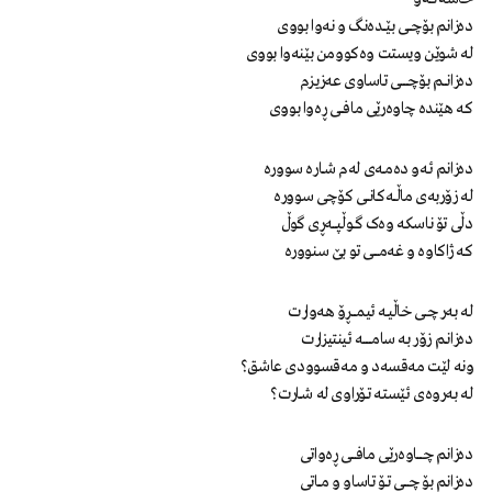
دەزانم بۆچـــــی بێــــدەنگ و نەوا بووی
له شوێن‌ ویستت‌ وەکوومن ‌بێنەوا بووی
دەزانـــــم بۆچـــــــــــی تاساوی عەزیزم
که هێنده چاوەرێی مافـــــی ڕەوا بووی
دەزانم ئەو دەمــەی لەم شـــاره سووره
له زۆربەی ماڵــــەکانــــی کۆچی سووره
دڵی تۆ ناسکه وەک گــــوڵپــــــەڕی گوڵ
کـه ژاکاوه و غەمــــــــی تو بێ ‌سنووره
له بەر چـــی خاڵیــه ئیمــــــڕۆ هەوارت
دەزانــم زۆر بە سامــــــــــــه ئینتیزارت
ونه ‌لێت مەقسەد و مەقسوودی عاشق؟
لە بەروەی ئێسته تـــۆراوی له شـــارت؟
دەزانم چــــــــاوەرێی مافـــــــی ڕەواتی
دەزانم بۆ چـــــــی تــۆ تاساو و مــــاتی