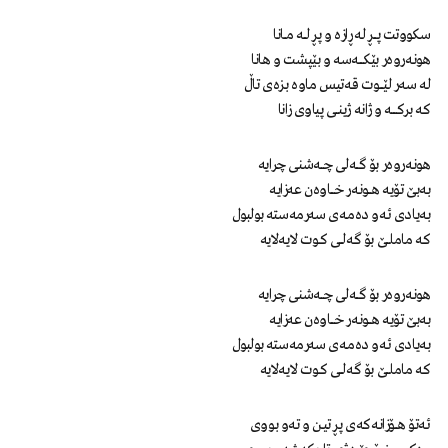
سکووتت پـــــڕ له ڕازه و پڕ لــــه مـــانا
هونەروەر بێکـــــــەسه و بێپشت و هانا
له ‌سەر لێـــــوت قەتیس ماوه بزەی تاڵ
که برکـــــــــه و ژانه ژینــــی پیاوی زانا
هونەروەر بۆ گــــەلی چــــەشنی چرایه
بەبێ تۆیه هـــــونەر خــــــاوەن عەزایه
به‌یادی ‌ئەو دەمـەی‌ سەرمەسته بولبول
که ماملـــــێ بۆ گەلـــــی کـوت لایەلایه
هونەروەر بۆ گــــەلی چــــەشنی چرایه
بەبێ تۆیه هـــــونەر خــــــاوەن عەزایه
به‌یادی ‌ئەو دەمـەی‌ سەرمەسته بولبول
که ماملـــــێ بۆ گەلـــــی کـوت لایەلایه
ئەتۆ هـــۆزانەکەی پڕ تیـن و تەو بووی