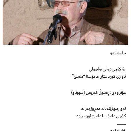
خاسەکەو
بۆ کۆچی‌دوایی بولبوولی‌
ئاوازی ‌کوردستان ‌مامۆستا “ماملێ”
هۆنراوەی: ڕەسوڵ کەریمی‌ (سووتاو)
ئەو چــــــــوارێنە‌نانە ‌دە‌ ڕۆژ‌ بە‌ر لە‌
کۆچی‌ مامــۆستا‌ ماملێ‌ نووسراوە
ـــــــــــــــــــــــــــــــــــــــــــــــــ
خاسە‌کە‌و