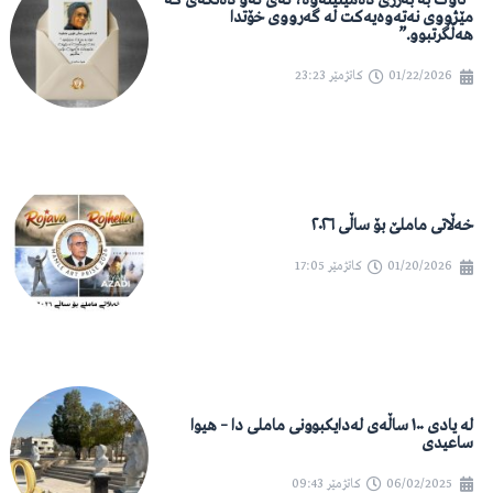
“ناوت بە بەرزی دەمێنێتەوە، ئەی ئەو دەنگەی کە
مێژووی نەتەوەیەکت لە گەرووی خۆتدا
هەڵگرتبوو.”
01/22/2026
کاتژمێر
23:23
خەڵاتی ماملێ بۆ ساڵی ٢٠٢٦
01/20/2026
کاتژمێر
17:05
لە یادی ١٠٠ ساڵەی لەدایکبوونی ماملی دا – هیوا
ساعیدی
06/02/2025
کاتژمێر
09:43