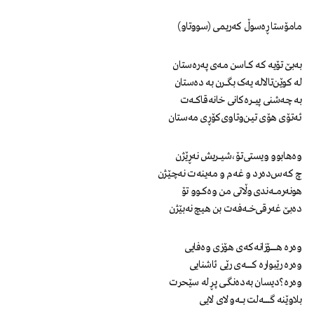
مامۆستا ڕەسوڵ کەریمی (سووتاو)
بەبێ تۆیه که کــــاسن مـەی ‌پەرەستان
له کوێن‌تالالە یەک بگـــــرن به دەستان
به چەشنی پیــــــرەکانی خانەقاکـــەت
ئەتۆی ‌هۆی ‌تیـــن‌وتاوی‌کۆڕی ‌مەستان
وەهابوو ویستی‌تـۆ،شیـــــریش ‌نەڕێژن
چ‌ کەس‌دەرد و غەم‌ و مەینەت نەچێژن
هونەرمــــــەندی وڵاتی من وەکـــوو تۆ
دەبێ ‌غەرقی‌خـــەفەت بن ‌هیچ نەبێژن
وەره هـــــــــــــۆزانەکەی هۆزی وەفایی
وەره رێبوارە کـــــــــــــەی رێی ئاشنایی
وەره‌؟دیسان‌ به‌دەنگــــی پڕ له سێحرت
بلاوێنه گــــــــــــــەلت بــــــەو لای ‌لایی