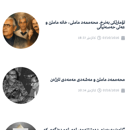
تۆمارێکی بەنرخ. محەممەد ماملی، خانە ماملێ و
عەلی حەسەنیانی
07/20/2026
کاتژمێر
18:37
محەممەد ماملێ و مەشەدی مەمەدی تارژەن
07/16/2026
کاتژمێر
20:54