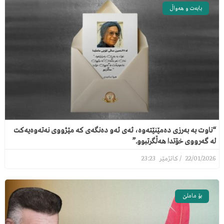
بابەت و هەواڵ
“ناوت بە بەرزی دەمێنێتەوە، ئەی ئەو دەنگەی کە مێژووی نەتەوەیەکت
لە گەرووی خۆتدا هەڵگرتبوو.”
23:23
22/01/2026
بۆ ماملێ