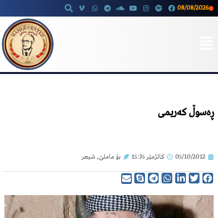
08/08/2026
Skip
to
content
ڕەسوڵ کەریمی
05/10/2012
کاتژمێر
15:35
بۆ ماملێ
,
شیعر