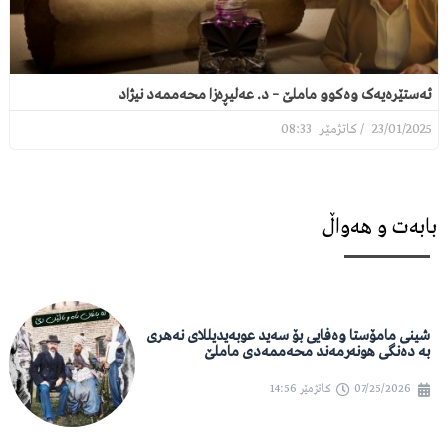
ئەستێرەیەک وەکوو ماملێ – د. عەلیڕەزا محەممەد نیژاد
08:33
23/01/2025
بابەت و هەواڵ
شینی مامۆستا وەفایی بۆ سەید عوبەیدیللای نەهری
بە دەنگی هونەرمەند محەممەدی ماملێ
07/25/2026
کاتژمێر
14:56