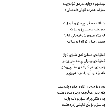
وەکـــــــوو دەریایه دەردی تـــۆ بەریینه
دەزانم هــــــەر به ئاواتی (نه‌جـــــــاتی)
هەڵێنـــه دەنگــــــی پڕ سۆز و گــودازت
دەریخــــــه ماملـــــــــــێ ڕاز و نیـــازت
له مێژه چـــــاوەرێتن خــــــەڵکی شارێ
ببیسن جـــــــــاری تر ئاواز و ســــــازت
ئەتۆ ئەی ماملـــــێ ئەی شـــــازی ئاواز
ئەتۆ ئەی بولبولی پڕ هــــــەستی بێ‌ناز
به یادی ئەو گـــــــوڵانەی هەڵپـــڕووکان
قەتارێکـــی بڵێ، با دەرکـــــــــەوێ ڕاز
وەره‌ بۆ سەیری کێو‌و چۆم‌ و پێدەشت
بکه یادی ‌هـەڵەبجه‌ و پیره سەردەشت
به دەنگــــی پڕ له ســـــۆز و دڵنەوازت
به سۆزم بۆ بڵێ گاتێکـــــی زەردەشت