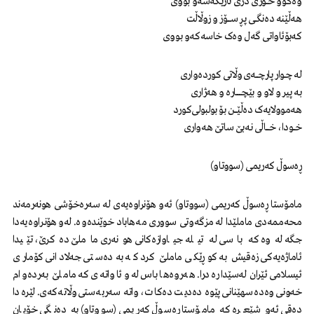
وەکوو خــــۆرێ دژی تاریکەشەو بووی
هەڵێنه دەنگــــی پڕ ســـــــۆز و زوڵاڵت
که‌بۆئاواتی گەل ‌وەک‌ خاسەکەو بووی
له چــوار پارچـــــەی وڵاتی کوردەواری
به پیر و لاو و بێچــــــــــــاره و هەژاری
هەموولایەک دەڵێــــــن بۆ بولبولی‌کورد
خــــودا، خـــــــاڵی نەبێ ساتێ هەواری
ڕەسوڵ کەریمی (سووتاو)
مامۆستا ڕەسوڵ کەریمی (سووتاو) ئەو هۆنراوەیەی لە سەرەخۆشی هونەرمەند
محەممەدی ماملێدا لە مزگەوتی سووری مەهاباد خوێندەوە. لەو هۆنراوەیەدا
جگە لەوە کە باسی لە تیلە جیاوازەکانی هونەری ماملێ دەکرێ، تێیدا
ئاماژەیەکی زەقیش بە کوڕێکی ماملێ کرد کە بەدەستی جەلادانی کۆماری
ئیسلامی ئێران لەسێدارە درا. هەروەها باس لەو ئاواتەی کە ماملێ بەردەوام
خەونی وەدەسهێنانی پێوە دەدیت دەکات، واتە سەربەستی وڵاتەکەی. لێرەدا
دەقی ئەو شێعرە کە مامۆستا ڕەسوڵ کەریمی (سووتاو) بە دەنگی خۆیان