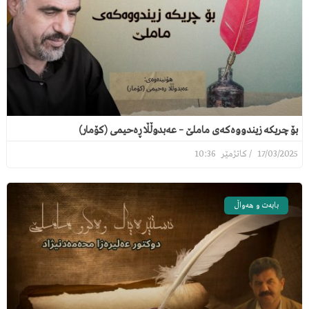
بۆ چریکە زیندووەکەی ماملێ – عەبدوڵڵا ڕەحیمی (کۆمار)
10:36
17/03/2025
بابەت و هەواڵ