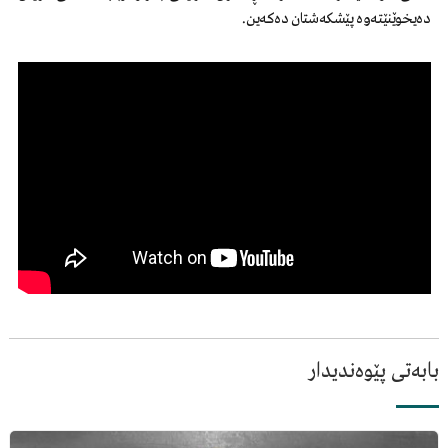
دەیخوێنێتەوە پێشکەشتان دەکەین.
بابەتی پێوەندیدار