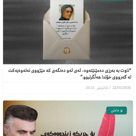
“ناوت بە بەرزی دەمێنێتەوە، ئەی ئەو دەنگەی کە مێژووی نەتەوەیەکت
لە گەرووی خۆتدا هەڵگرتبوو.”
23:23
22/01/2026
بۆ ماملێ