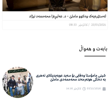
ئەستێرەیەک وەکوو ماملێ – د. عەلیڕەزا محەممەد نیژاد
08:33
23/01/2025
بابەت و هەواڵ
شینی مامۆستا وەفایی بۆ سەید عوبەیدیللای نەهری
بە دەنگی هونەرمەند محەممەدی ماملێ
07/25/2026
کاتژمێر
14:56