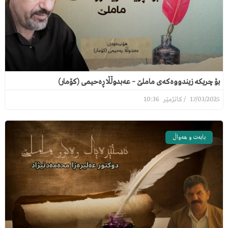
بۆ چریکە زیندووەکەی ماملێ – عەبدوڵڵا ڕەحیمی (کۆمار)
10:36
17/03/2025
بابەت و هەواڵ