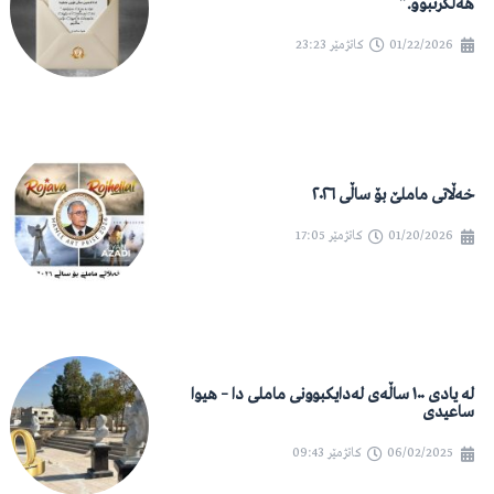
هەڵگرتبوو.”
01/22/2026
کاتژمێر
23:23
خەڵاتی ماملێ بۆ ساڵی ٢٠٢٦
01/20/2026
کاتژمێر
17:05
لە یادی ١٠٠ ساڵەی لەدایکبوونی ماملی دا – هیوا
ساعیدی
06/02/2025
کاتژمێر
09:43