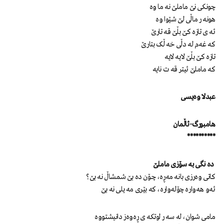
چونکی نێ ماملێ نه ما وە
هونه ر ماڵی لێ شێوا وە
ئه ی تازە کێ بڵێ قە تارێ
که غەم له دڵی خه ڵک بتارێ
تازە کێ بڵێ لایه لایه
که ماملێ ئیتر قە ت نایه
عبدلا وەیسی
هامبورگ-ئاڵمان
**********
دە نگی به سۆزی ماملێ
کاتی وەرزی بانه مەڕە، چۆن دە بێ شمشاڵ نه بێ؟
ئەو هەوارە چۆلەوارە، که بێری مه یلی نه بێ
مامی شوان، له سە ر لوتکه ی ڕەوەز دانیشتووە