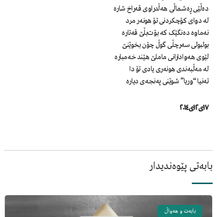
دەڵێی ڕەشماڵی هەڵدراوی قەراخ شارە
لە دوای کۆچکردنی تۆ هونەر مرد
نەماوە دەنگێک کە بۆت‌بڵێ قەتارە
بولبولی سەرچڵی گوڵ چۆن بخوێنێ
لێوی هەوادارانی ماملێ هێند خەمبارە
لە مەڵبەندی هونەری یادی تۆ دا
تەنیا “وریا” شوێنی پەنجەی دیارە
١٧ی١٢ی٢٠١٤
بابەتی پێوەندیدار
بابەت و هەواڵ