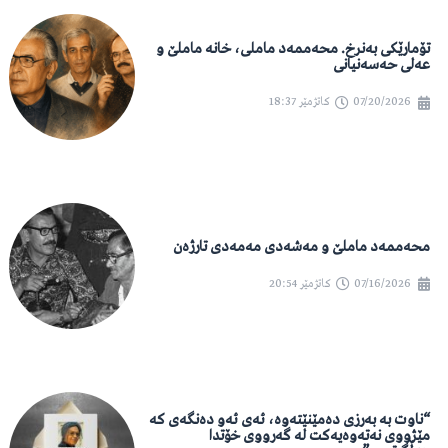
تۆمارێکی بەنرخ. محەممەد ماملی، خانە ماملێ و
عەلی حەسەنیانی
07/20/2026
کاتژمێر
18:37
محەممەد ماملێ و مەشەدی مەمەدی تارژەن
07/16/2026
کاتژمێر
20:54
“ناوت بە بەرزی دەمێنێتەوە، ئەی ئەو دەنگەی کە
مێژووی نەتەوەیەکت لە گەرووی خۆتدا