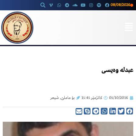
08/08/2026
Skip
to
content
عبدلە وەیسی
05/10/2016
کاتژمێر
15:45
بۆ ماملێ
,
شیعر