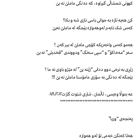
کوونی شمشاڵی گیراوە، که دە نگی ماملێ نه بێ
کێ هەیه تازە به جوانی باسی نازی شە و بکا؟
کەس شک نابەم لەوهەوارە بێجگه له ماملێ نەبێ
هەمو کەس واخەریکه کۆچی ماملێ له بیر کەن ؟
سەر “مەخاکۆ” و “سپی سەنگ” ودووندی “قەندیلی” نه بێ
زێڕی به نرخی دوو ددانی “زێنه بێ” له مێژو باوی نه ما ؟
بێجگه له دە نگی به سۆزی مامۆستا ماملێ نه بێ !!!
عه بدوڵا وەیسی، ئاڵمان، شاری شتوت گارت٠٧/١٠/٢٠١٢
******************************************
پەنجەی “وریا”
هەتا کەنگێ خەمی تۆ لەو هەوارە