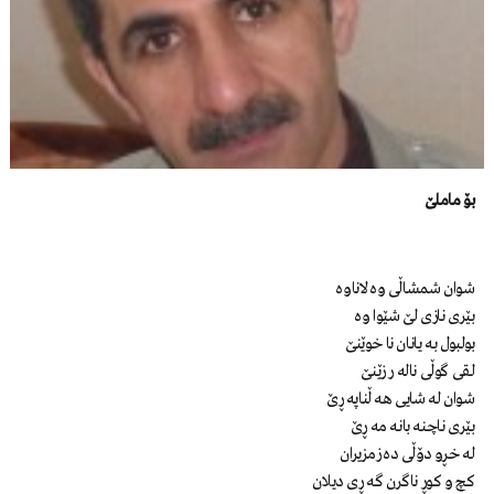
بۆ ماملێ
شوان شمشاڵی وە لاناوە
بێری نازی لێ شێوا وە
بولبول به یانان نا خوێنێ
لقی گوڵی ناله ر زێنێ
شوان له شایی هه ڵناپه ڕێ
بێری ناچنه بانه مه ڕێ
له خڕو دۆڵی دە زمزیران
کچ و کوڕ ناگرن گه ڕی دیلان