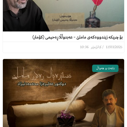
بۆ چریکە زیندووەکەی ماملێ – عەبدوڵڵا ڕەحیمی (کۆمار)
10:36
17/03/2025
بابەت و هەواڵ