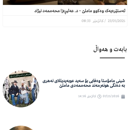
ئەستێرەیەک وەکوو ماملێ – د. عەلیڕەزا محەممەد نیژاد
08:33
23/01/2025
بابەت و هەواڵ
شینی مامۆستا وەفایی بۆ سەید عوبەیدیللای نەهری
بە دەنگی هونەرمەند محەممەدی ماملێ
07/25/2026
کاتژمێر
14:56