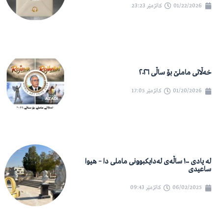
01/22/2026
کاتژمێر
23:23
خەڵاتی ماملێ بۆ ساڵی ٢٠٢٦
01/20/2026
کاتژمێر
17:05
لە یادی ١٠٠ ساڵەی لەدایکبوونی ماملی دا – هیوا
ساعیدی
06/02/2025
کاتژمێر
09:43