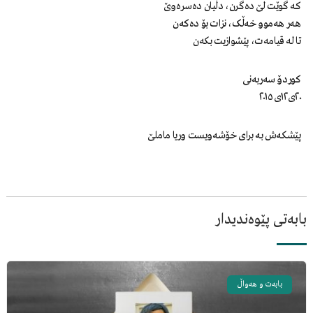
که گوێت لێ دەگرن، دڵيان دەسرەوێ
هەر هەموو خەڵک، نزات بۆ دەكەن
تا لە قيامەت، پێشوازيت بكەن
کوردۆ سەربەنی
٢٠ی١٢ی ٢٠١٥
پێشكەش به براى خۆشەويست وريا ماملێ
بابەتی پێوەندیدار
بابەت و هەواڵ