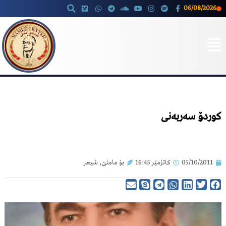
06/08/2026
Skip
to
content
کوردۆ سەربەنی
05/10/2011
کاتژمێر
16:45
بۆ ماملێ
,
شیعر