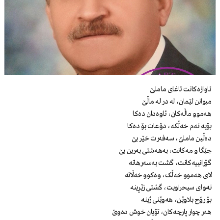
ئاوازەکانت ئاغاى ماملێ
ميوانن لێمان، لە در لە ماڵێ
هەموو ماڵەكان، ئاوەدان دەكا
بۆيه ئەم خەڵكه، دۆعات بۆ دەكا
دەڵين ماملێ، سەفەرت خێر بێ
جێگا و مەکانت، بەهەشتی بەرين بێ
گۆرانیيەكانت، گشت بەسەرهاتە
ﻻى هەموو خەڵک، وەكوو خەڵاته
نەوای سیحراویت، گشتی زێڕینە
بۆ رۆح بلاوێن، هەوێنى ژينه
هەر چوار پارچەکان، تۆيان خوش دەوێ