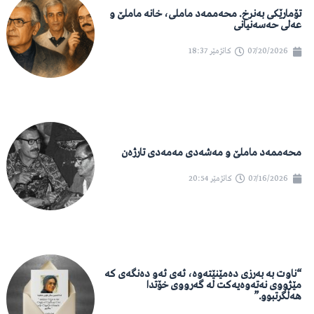
تۆمارێکی بەنرخ. محەممەد ماملی، خانە ماملێ و
عەلی حەسەنیانی
07/20/2026
کاتژمێر
18:37
محەممەد ماملێ و مەشەدی مەمەدی تارژەن
07/16/2026
کاتژمێر
20:54
“ناوت بە بەرزی دەمێنێتەوە، ئەی ئەو دەنگەی کە
مێژووی نەتەوەیەکت لە گەرووی خۆتدا
هەڵگرتبوو.”