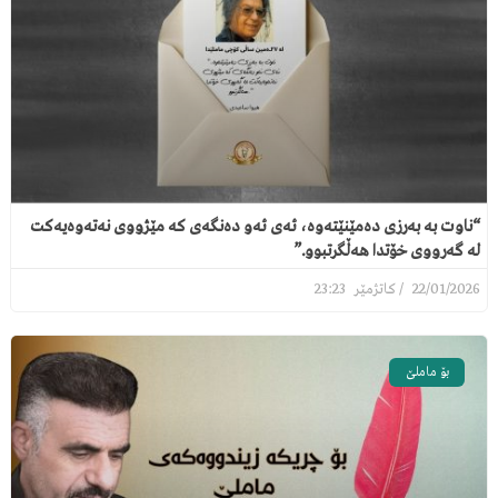
“ناوت بە بەرزی دەمێنێتەوە، ئەی ئەو دەنگەی کە مێژووی نەتەوەیەکت
لە گەرووی خۆتدا هەڵگرتبوو.”
23:23
22/01/2026
بۆ ماملێ