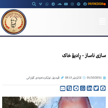
09/08/2026
Skip
to
content
سازی ناساز – ڕادیۆ خاک
05/10/2015
کاتژمێر
18:53
ڤیدیۆ
,
نوێکردنەوەی گۆرانی