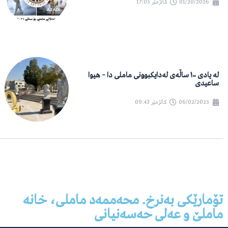
01/20/2026
کاتژمێر
17:05
لە یادی ١٠٠ ساڵەی لەدایکبوونی ماملی دا – هیوا
ساعیدی
06/02/2025
کاتژمێر
09:43
تۆمارێکی بەنرخ. محەممەد ماملی، خانە
ماملێ و عەلی حەسەنیانی