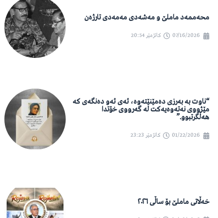
محەممەد ماملێ و مەشەدی مەمەدی تارژەن
07/16/2026
کاتژمێر
20:54
“ناوت بە بەرزی دەمێنێتەوە، ئەی ئەو دەنگەی کە
مێژووی نەتەوەیەکت لە گەرووی خۆتدا
هەڵگرتبوو.”
01/22/2026
کاتژمێر
23:23
خەڵاتی ماملێ بۆ ساڵی ٢٠٢٦