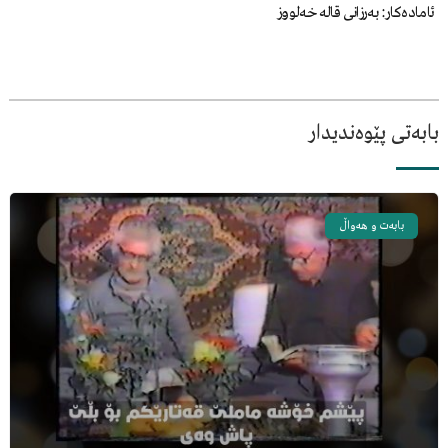
ئامادەکار: بەرزانی قالە خەلووز
بابەتی پێوەندیدار
بابەت و هەواڵ