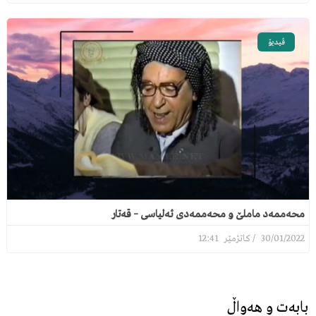
ڤیدیۆ
محەممەد ماملێ و محەممەدی ئەلیاسی – قەتار
12:41
30/01/2022
بابەت و هەواڵ