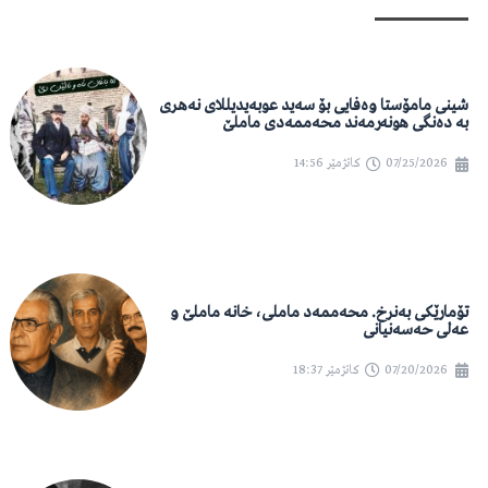
شینی مامۆستا وەفایی بۆ سەید عوبەیدیللای نەهری
بە دەنگی هونەرمەند محەممەدی ماملێ
07/25/2026
کاتژمێر
14:56
تۆمارێکی بەنرخ. محەممەد ماملی، خانە ماملێ و
عەلی حەسەنیانی
07/20/2026
کاتژمێر
18:37