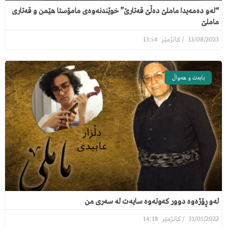
“لەو دەمەیدا ماملێ دەڵێ قەتارێ” خوێندنەوەی مامۆستا هێمن و قەتاری
ماملێ
13:54
13/08/2023
بابەت و هەواڵ
لەو ڕۆژەوە دوور کەوتەوە سایەت لە سەری من
14:18
31/05/2022