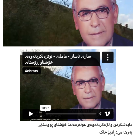
دابەشکردن و تازەکردنەوەی هونەرمەند: خۆشناو ڕووستایی
بەرهەمی: ڕادیۆ خاک