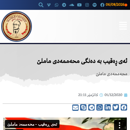
06/08/2026
Skip
to
content
ئەی ڕەقیب بە دەنگی محەممەدی ماملێ
محەممەدی ماملێ
05/12/2020
کاتژمێر
21:11