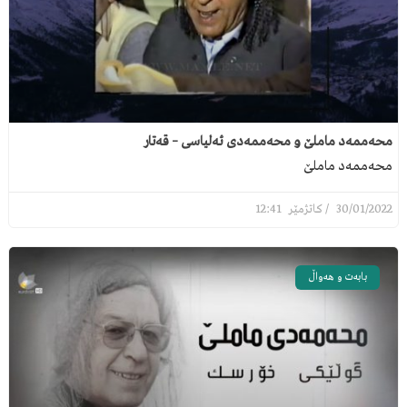
محەممەد ماملێ و محەممەدی ئەلیاسی – قەتار
محەممەد ماملێ
12:41
30/01/2022
بابەت و هەواڵ