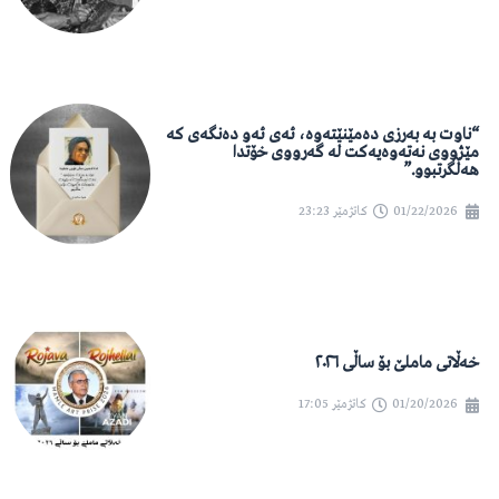
“ناوت بە بەرزی دەمێنێتەوە، ئەی ئەو دەنگەی کە
مێژووی نەتەوەیەکت لە گەرووی خۆتدا
هەڵگرتبوو.”
01/22/2026
کاتژمێر
23:23
خەڵاتی ماملێ بۆ ساڵی ٢٠٢٦
01/20/2026
کاتژمێر
17:05