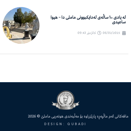
لە یادی ١٠٠ ساڵەی لەدایکبوونی ماملی دا – هیوا
ساعیدی
06/02/2025
کاتژمێر
09:43
مافەکانی ئەم ماڵپەڕە پارێزراوە بۆ مەڵبەندی هونەریی ماملێ © 2026
DESIGN: QUBADI