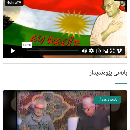
بابەتی پێوەندیدار
بابەت و هەواڵ