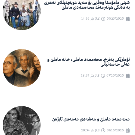
شینی مامۆستا وەفایی بۆ سەید عوبەیدیللای نەهری
بە دەنگی هونەرمەند محەممەدی ماملێ
07/25/2026
کاتژمێر
14:56
تۆمارێکی بەنرخ. محەممەد ماملی، خانە ماملێ و
عەلی حەسەنیانی
07/20/2026
کاتژمێر
18:37
محەممەد ماملێ و مەشەدی مەمەدی تارژەن
07/16/2026
کاتژمێر
20:54