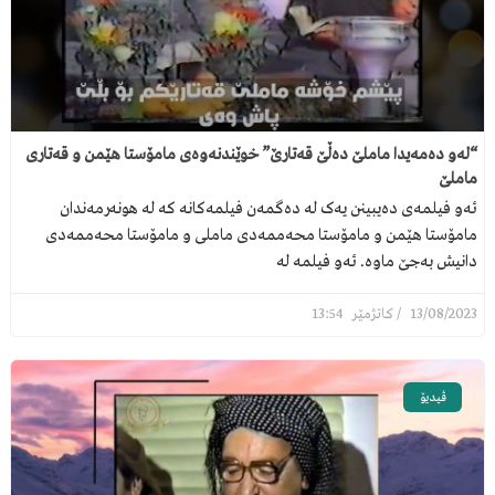
“لەو دەمەیدا ماملێ دەڵێ قەتارێ” خوێندنەوەی مامۆستا هێمن و قەتاری
ماملێ
ئەو فیلمەی دەیبینن یەک لە دەگمەن فیلمەکانە کە لە هونەرمەندان
مامۆستا هێمن و مامۆستا محەممەدی ماملی و مامۆستا محەممەدی
دانیش بەجێ ماوە. ئەو فیلمە لە
13:54
13/08/2023
ڤیدیۆ