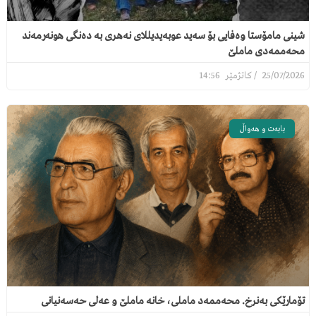
شینی مامۆستا وەفایی بۆ سەید عوبەیدیللای نەهری بە دەنگی هونەرمەند
محەممەدی ماملێ
14:56
25/07/2026
بابەت و هەواڵ
تۆمارێکی بەنرخ. محەممەد ماملی، خانە ماملێ و عەلی حەسەنیانی