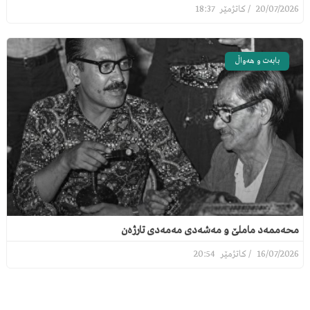
18:37
20/07/2026
بابەت و هەواڵ
محەممەد ماملێ و مەشەدی مەمەدی تارژەن
20:54
16/07/2026