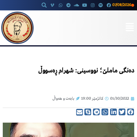
07/08/2026
Skip
to
content
دەنگی ماملێ؛ نووسینی: شهرام ڕەسووڵ
05/30/2022
کاتژمێر
19:00
بابەت و هەواڵ