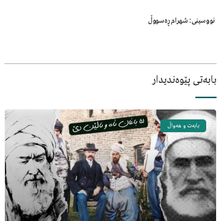
نووسینی: شهرام ڕەسووڵ
بابەتی پێوەندیدار
بابەت و هەواڵ