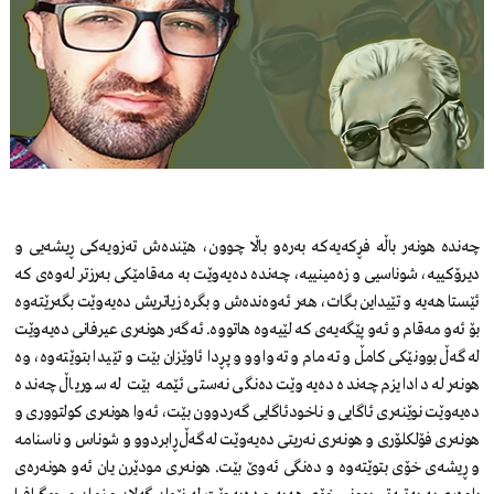
چەندە هونەر باڵە فڕکەیەکە بەرەو باڵا چوون، هێندەش تەزویەکی ڕیشەیی و
دیرۆکییە، شوناسیی و زەمینییە، چەندە دەیەوێت بە مەقامێکی بەرزتر لەوەی کە
ئێستا هەیە و تێیداین بگات، هەر ئەوەندەش و بگرە زیاتریش دەیەوێت بگەرێتەوە
بۆ ئەو مەقام و ئەو پێگەیەی کە لێیەوە هاتووە. ئەگەر هونەری عیرفانی دەیەوێت
لەگەڵ بوونێکی کامڵ و تەمام و تەواوو و پڕدا ئاوێزان بێت و تێیدا بتوێتەوە، وە
هونەر لە دادایزم چەندە دەیەوێت دەنگی نەستی ئێمە بێت لە سوریاڵ چەندە
دەیەوێت نوێنەری ئاگایی و ناخودئاگایی گەردوون بێت، ئەوا هونەری کولتووری و
هونەری فۆلکلۆری و هونەری نەریتی دەیەوێت لەگەڵ ڕابردوو و شوناس و ناسنامە
و ڕیشەی خۆی بتوێتەوە و دەنگی ئەوێ بێت. هونەری مودێرن یان ئەو هونەرەی