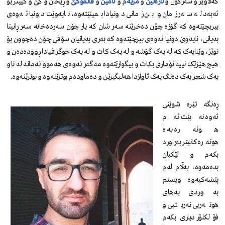
گەلاویژ و سەرگوڵ و
نازەنین
و
مریەم
و
ئامین
و
فاتمۆکێ
و ڕێحان و کێ و کێیتر بۆ
ئەبەد لە سەر زمان و بن زمانی دونیادا بمینێتەوە، نایەوێت دونیا ئەوەی
بیربچێتەوە کە گۆزە چۆن دەخرێتە سەر شان کە یار چۆن سەردەخاتە سەر ڕانیتا
بەیانی، نایەوێ دونیا ئەوەی بیرچێتەوە کە بەری بەیانیان سۆفی چۆن دەچوون بۆ
نوێژ، وێنایەک کە لە یەک گۆشە و لە یەک کات و لە یەک جوگرافیادا ڕوودەدەن و
هیچ هێزێک نییە تۆماری بکات و بیگوازێتەوە مەگەر ئەوەی هەموو ئەمانە لە ناو
یەک شعر یەک دەنگ یەک ئاوازدا هەلبگیرێن و دەماودەم بوترێنەوە و بوترێنەوە.
ڕەنگە ئێرە شوێنی
ئەوە نەبێت ئەم
هونەرە بە ه
هونەرەکانیتر بەراورد
بکەم و لێکیان
بدەمەوە، بەڵام لەم
پێشەکیەوە ویستم
بە وردی بەهای
هونەریی نەریتیی و
فۆلکلۆر دیاری بکەم