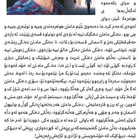
و جیای بکەمەوە
لەگەڵ بەهای
هونەرەکانیتر، دوای
ئەوەی ئەمەم کرد جا دەمەوێ بڵێم ماملێ هونەرمەندی چییە و نوێنەری چییە و
چی بوو، دەنگی ماملێ دەنگێک نییە لە بارەی ئەو دونیاوە قسەی پێبێت، لە بارەی
حەقیقەتێکی بەرز و ئاسمانی قسەت بۆ بکات، نا دەنگی ماملێ دەنگی ریشەی
تۆیە، شوناسی تۆیە، دەنگی ماملێ دەنگی خالق نییە بۆ زەوی، دەنگی زەویش نییە
بۆ ئاسمان، بەڵکو ماملێ دەنگی شریت و چەرخی شوێنێک و زەمانێکی دیاری
کراوە بە گوێی تۆدا بە گوێی ئێستا و ئێرەدا، دەنگی ماملێ لە خۆمانەوە بۆ
خۆمانە، دەنگێکە چەندە دەیەوێت تۆ بگەرێنێتەوە بۆ سەرەتا ئەوەندەش
دەیەوێت سەرەتا و رابردوو بێنێتەوە ئێرە، بیگەیەنێتەوە تۆ، سۆزی دەنگی ماملێ
لەگەڵ خۆیدا بیرەوەری گەلێکی هەڵگرتووە، شوناس و ناسنامەی شارێک و
ئۆمەتێک و سیستمێکی ژیانی هەڵگرتووە، سیستمێک پڕ لە خۆشەویستی و
ئەوین، پڕ لە ریز و قارەمانیەتی، دەنگی ماملێ هەر بەتەنها ڕەنگی گوڵ و بولبوول
ئاسمان و چەم و چۆپی و هەڵپەرکێی هەڵنەگرتووە، بەڵکی دەنگی هەمو ئەو دڵە
کوتێیانەشی هەڵگرتووە کە باوانی ئێمە لە مێژوویەکی دووردا بۆ ئەم خاکە
هەیانبووە، بەڵێ ماملێ گەنجینەیەکە پڕ پڕیەتی لە کوردەواری، پڕیەتی لە دیرۆکی
ئێمە، دیرۆکێک کە خۆشەویستی و ئازادی و ئازایەتی ڕابەریەتی!