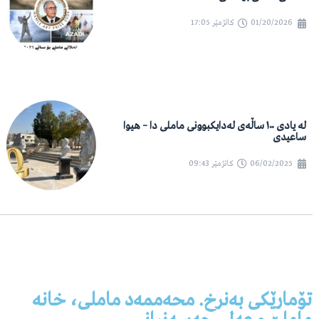
01/20/2026
کاتژمێر
17:05
لە یادی ١٠٠ ساڵەی لەدایکبوونی ماملی دا – هیوا
ساعیدی
06/02/2025
کاتژمێر
09:43
تۆمارێکی بەنرخ. محەممەد ماملی، خانە