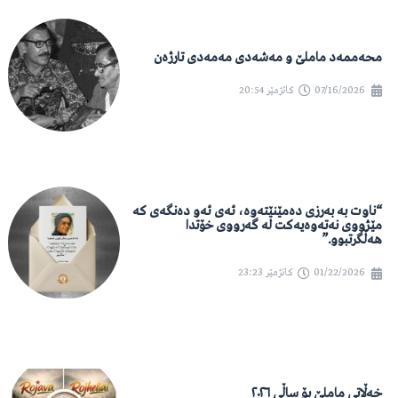
محەممەد ماملێ و مەشەدی مەمەدی تارژەن
07/16/2026
کاتژمێر
20:54
“ناوت بە بەرزی دەمێنێتەوە، ئەی ئەو دەنگەی کە
مێژووی نەتەوەیەکت لە گەرووی خۆتدا
هەڵگرتبوو.”
01/22/2026
کاتژمێر
23:23
خەڵاتی ماملێ بۆ ساڵی ٢٠٢٦