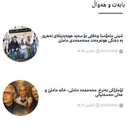
بابەت و هەواڵ
شینی مامۆستا وەفایی بۆ سەید عوبەیدیللای نەهری
بە دەنگی هونەرمەند محەممەدی ماملێ
07/25/2026
کاتژمێر
14:56
تۆمارێکی بەنرخ. محەممەد ماملی، خانە ماملێ و
عەلی حەسەنیانی
07/20/2026
کاتژمێر
18:37