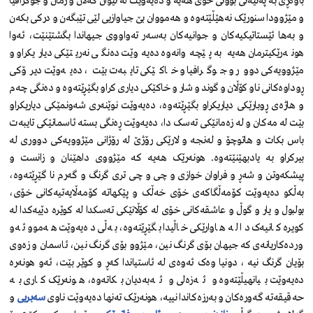
باوەڕی بە پەتیەتی بوونی خۆی هەیە و دەیەوێت لە نێوان گەلان و زمان و جوگرافیا
و مێژوودا سنورێک نەهێڵێتەوە و هەمووان بێ جیاوازیی لێی تێبگەن و درکی بکەن
و بەها ئێستاتیکیەکان و جوانیەکان بەسەر تەواووی جیهاندا بگشتێنێت، ئەوا
هونەرێکیترمان هەیە بە پێچەوانەوە دەیەوێت دەنگی نەریتێکی دیاریکراو و
مێژوویەکی دوور و جوگرافیا و خاکێکی تایبەت بێت، دەیەوێت دیرۆکی
ڕوداوەکانی ناو کۆڵان و گوند و شار و خاکێکی دیاری کراو بگێڕێتەوە و دەنگی چەم
و هاژەی ڕوبارێکی دیاریکراو بگێڕێتەوە، دەیەوێت نوێنەری شەونمێکی دیاریکراو
بێت لە مەکان و لە زەمانێکی تەسک دا، دەیەوێت ڕەنگی بستە ئاسمانێکی تایبەت
باس بکات و هاتوچۆ و لەنجە و لارێکی رۆژێ لە رۆژانی مێژوویەکی دووری لە
بیرکراو بە یادبهێنێتەوە. هونەرێک هەیە کە مێژووی داهێنان و زانست و
پیشکەوتن و شەڕ و فراوان خوازی و چی و چی تری گرنگ و گەرم نا گێڕێتەوە،
بەڵکو دەیەوێت کۆمەڵگاکەی خۆی خەڵک و پێکهاتە کۆمەڵایەتیەکانی خۆی،
بولبول و یار و گوڵ و عاشقەکانی خۆی لە کۆڵانێکی تەسکدا لە کوێرە دێیەکدا لە
کویرە کانیەک دا لە هاوارێکی خاڵیدا بگێڕێتەوە، بەڵی دەیەوێت هەموو ئەو
وردەکاریانەی کە جیهان بۆی گرنگ نین، مێژوو بۆی گرنگ نین، ئاسمان و زەوی
بۆیان گرنگ نیە ، دونیا وەک ئەوەی لە ئاستیاندا کەڕ و کوێر بێت، ئەو هونەرە
دەیەوێت بیانهیڵێتەوە و ئەزەلی و ئەبەدیان بکاتەوە، هونەرێک کاری بە
حەقیقەتە گەورەکان و بەرزەکاندا نییە، هونەرێک تەنها دەیەوێت ناوی
سەبریی
و