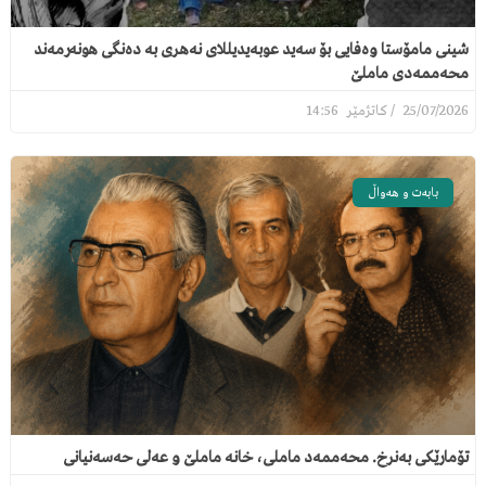
شینی مامۆستا وەفایی بۆ سەید عوبەیدیللای نەهری بە دەنگی هونەرمەند
محەممەدی ماملێ
14:56
25/07/2026
بابەت و هەواڵ
تۆمارێکی بەنرخ. محەممەد ماملی، خانە ماملێ و عەلی حەسەنیانی