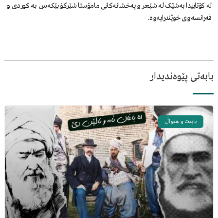
لە کۆتاییدا بەشێک لە شێعر و پەخشانەکانی مامۆستا شێرکۆ بێکەس بە کوردی و
فەرانسەوی خوێندرایەوە.
بابەتی پێوەندیدار
بابەت و هەواڵ