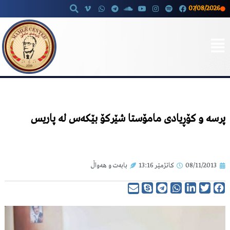
07/08/2026
Skip
to
content
پرسە و کۆڕیادی مامۆستا شێرکۆ بێکەس لە پاریس
08/11/2013
کاتژمێر
13:16
بابەت و هەواڵ