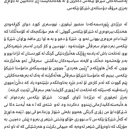
پەخشانەکانی شێرکۆ بێکەس دەگرین و لە هەمانکاتیشدا ڕێز دادەنێین لە باوەڕی
بەرزی مرۆڤ دۆستانەی شێرکۆ بێکەس.
لە درێژەی ڕێوڕەسمەکەدا منصور تیفوری، نووسەری کورد دوای گێڕانەوەی
هەندێک بیرەوەری لە شێرکۆ بێکەس گووتی: لە هەر سۆنگەیەک لە کۆمەڵگادا کە
تێیدا دادپەروەری بوونی نەبوو، شێرکۆ دەبوو بە هاواری مافخوراوان. شێرکۆ
بێکەس بەردەوام سەرقاڵی خوێندنەوە ، نووسین و کار کردن لەسەر شێعرەکانی
بوو. تەنانەت باش لە یادمە ڕۆژێک هەڵبژاردنێکی گرنگ لە کوردستان لە ئارادا بوو و
بەم بۆنەشەوە خەڵک و لایەنە سیاسیەەکان بەگشتی سەرقاڵی ئەو هەڵبژاردنە
بوون. لە گەڵ هاوڕێکەم “ڕێبین هەردی” چووین بۆ نووسینگەی مامۆستا شێرکۆ
بێکەس. بینیم کە مامۆستا شێرکۆ سەرقاڵی هەڵەگرتنە لە یەک لە بەرهەمەکانێتی.
پێم گووت کە ئەم کارەی تۆ ئەم دێڕە بەناوبانگەم دێنێتەوە یاد کە دەڵێ(جووی
ڕاستەقینە کەسێکە کە تەنانەت لە ژووری گازیشدا هەر سەرقاڵی ئێدیت کردنە).
بەرێز تەیفوری لە درێژەدا ئاوای گووت: شێرکۆ بێکەس بەردەوام لە
هەڵبەستەکانیدا زمانی زیندوو دەکردەوە. ئەو شتەی کە لە هەڵبەستەکانی
شێرکۆدا بۆ من زۆری گرنگی هەبوو بابەتی شێواز و زمانەوانی بوو. ئێمە هاوڕێ
لەگەڵ شێرکۆ بێکەس تا سنووری خۆکووشتنی شێعری بەروە پێش دەچین. بە
جۆرێک کە ناوەرۆکی شێعر ئەوەیە کە جیهانی بکرێت و هەرشتێکی کە لە ناو ئەم