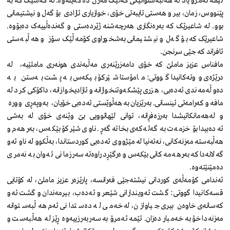
ئێمە ئەمرۆ یاد لە هەڵبەستوانێکی گەلێک مەزن دەکەینەوە. لە کەسێک کە بە
پێنووس، زمان، بیر و هەستی تایبەتی خۆی، خوازیاری ئازادی بۆ گەل و نیشتیمانی
بوو. لە شاعیرێک کە بەرەنگاری هەرچەشنە ژێردەستی و گەندەڵییەک دەبۆوە.
شاعیرێک کە بۆ گەل و نیشتیمانی بەشخوراوی کۆمەڵێک سۆز و هەڵبەستی
ئافراند کە جێی سرنجن.
مافناس عزیز ماملێ کە خۆی دامەزرێنەری مەڵبەندی هونەری ماملێیە، لە
درێژەی ووتەکانیدا گووتی: مامۆستا شێرکۆ بیکەس بە پشت بەستن بە
دەوڵەمەندی ئەدەبی، هزری پێشکەوتنخوازانە و ئازادیخوازانە، داکۆکی کرد لە
مافە و کەرامەتی ئینسانی. بەرێزیان بە هەڵوێستی ئەدەبی خۆیان، بەوپەڕی وورە
و لەهەمانکاتیشدا بەرزەفڕانە، توانی لێهاتوویی بێ وێنەی خۆی لە بەشی
ئەدەبیدا بۆ خزمەت بە گەلەکەی بخاتە گەڕ. ناوی شێرکۆ بێکەس، بەرهەم و
هەڵبەستە مەزنەکانی، نەتەنیا لە مێژووی ئەدەبی کوردستاندا، بەڵکوو لە ناو ئەو
گەلانەدا کە بەرهەمەکانی بێکەس وەرگێڕدراوەتە سەر زمانی ئەوان بە نەمری
دەمێنێتەوە.
ئەندامی کۆمەڵەی کوردانی نیشتەجێی فەرانسە، پارێزەر عزیز ماملێ، لە کۆتایی
قسەکانیدا گووتی: گشت ئەویندارانی شێعر و ئەدەب، بیرمەندان و گشت ئەو
کەسانەی خاوەن بیری جیاوازن، لە خەمی لە دەستدانی ئەم هەڵبەستوانە
مەزنەدا خۆ بە خەمبار دەزان. ئێمە ئەمرۆ بە سەربەرزییەوە ڕێز لە هەڵبەست و