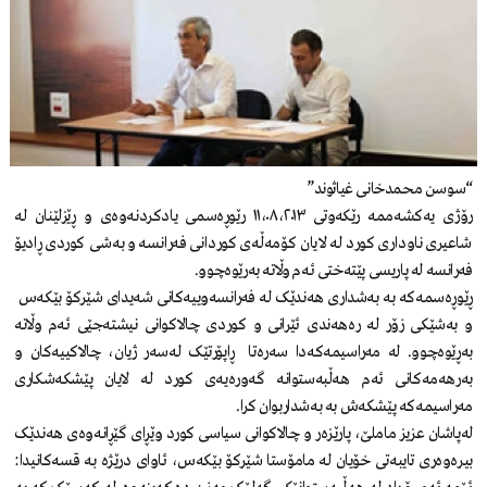
“سوسن محمدخانی غیاثوند”
رۆژی یەکشەممە رێکەوتی ١١،٠٨،٢٠١٣ رێوڕەسمی یادکردنەوەی و ڕێزلێنان لە
شاعیری ناوداری کورد لە لایان کۆمەڵەی کوردانی فەرانسە و بەشی کوردی ڕادیۆ
فەرانسە لە پاریسی پێتەختی ئەم وڵاتە بەرێوەچوو.
ڕێوڕەسمەکە بە بەشداری هەندێک لە فەرانسەوییەکانی شەیدای شێرکۆ بێکەس
و بەشێکی زۆر لە رەهەندی ئێرانی و کوردی چالاکوانی نیشتەجێی ئەم وڵاتە
بەڕێوەچوو. لە مەراسیمەکەدا سەرەتا ڕاپۆرتێک لەسەر ژیان، چالاکییەکان و
بەرهەمەکانی ئەم هەڵبەستوانە گەورەیەی کورد لە لایان پێشکەشکاری
مەراسیمەکە پێشکەش بە بەشداربوان کرا.
لەپاشان عزیز ماملێ، پارێزەر و چالاکوانی سیاسی کورد وێڕای گێڕانەوەی هەندێک
بیرەوەری تایبەتی خۆیان لە مامۆستا شێرکۆ بێکەس، ئاوای درێژە بە قسەکانیدا: