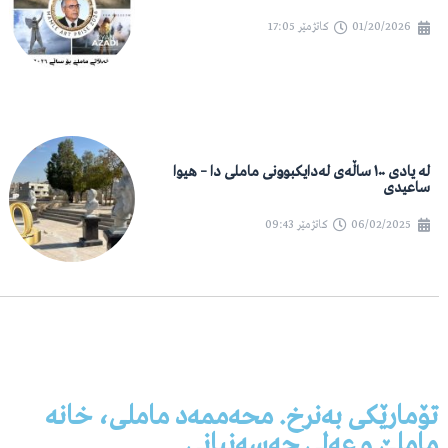
01/20/2026
کاتژمێر
17:05
لە یادی ١٠٠ ساڵەی لەدایکبوونی ماملی دا – هیوا
ساعیدی
06/02/2025
کاتژمێر
09:43
تۆمارێکی بەنرخ. محەممەد ماملی، خانە
ماملێ و عەلی حەسەنیانی