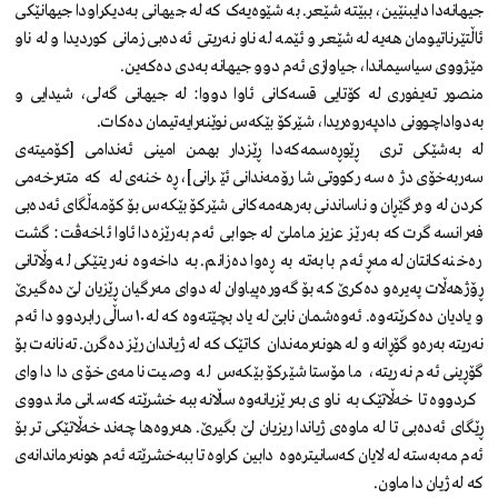
جیهانەدا دایبنێین، ببێتە شێعر. بە شێوەیەک کە لە جیهانی بەدیکراودا جیهانێکی
ئاڵتێرناتیومان هەیە لە شێعر و ئێمە لە ناو نەریتی ئەدەبی زمانی کوردیدا و لە ناو
مێژووی سیاسیماندا، جیاوازی ئەم دوو جیهانە بەدی دەکەین.
منصور تەیفوری لە کۆتایی قسەکانی ئاوا دووا: لە جیهانی گەلی، شیدایی و
بەدواداچوونی دادپەروەریدا، شێرکۆ بێکەس نوێنەرایەتیمان دەکات.
لە بەشێکی تری ڕێوڕەسمەکەدا ڕێزدار بهمن امینی ئەندامی [کۆمیتەی
سەربەخۆی دژە سەرکووتی شارۆمەندانی ئێرانی]، ڕەخنەی لە کەمتەرخەمی
کردن لە وەرگێڕان و ناساندنی بەرهەمەکانی شێرکۆ بێکەس بۆ کۆمەڵگای ئەدەبی
فەرانسە گرت کە بەرێز عزیز ماملێ لە جوابی ئەم بەرێزەدا ئاوا ئاخەڤت: گشت
رەخنەکانتان لە مەڕ ئەم بابەتە بە ڕەوا دەزانم. بە داخەوە نەریتێکی لە وڵاتانی
ڕۆژهەڵات پەیرەو دەکرێ کە بۆ گەورەپیاوان لە دوای مەرگیان ڕێزیان لێ دەگیرێ
و یادیان دەکرێتەوە. ئەوەشمان نابێ لە یاد بچێتەوە کە لە ١٠ ساڵی رابردوو دا ئەم
نەریتە بەرەو گۆڕانە و لە هونەرمەندان کاتێک کە لە ژیاندان رێز دەگرن. تەنانەت بۆ
گۆڕینی ئەم نەریتە، مامۆستا شێرکۆ بێکەس لە وصیت نامەی خۆی دا داوای
کردووە تا خەڵاتێک بە ناوی بەرێزیانەوە ساڵانە ببەخشرێتە کەسانی ماندووی
ڕێگای ئەدەبی تا لە ماوەی ژیاندا ریزیان لێ بگیرێ. هەروەها چەند خەڵاتێکی تر بۆ
ئەم مەبەستە لە لایان کەسانیترەوە دابین کراوە تا ببەخشرێتە ئەم هونەرماندانەی
کە لە ژیان دا ماون.