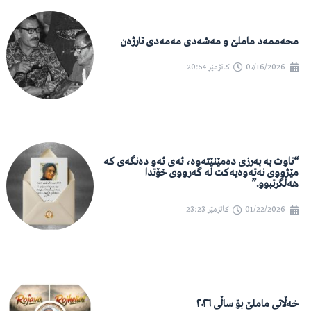
محەممەد ماملێ و مەشەدی مەمەدی تارژەن
07/16/2026
کاتژمێر
20:54
“ناوت بە بەرزی دەمێنێتەوە، ئەی ئەو دەنگەی کە
مێژووی نەتەوەیەکت لە گەرووی خۆتدا
هەڵگرتبوو.”
01/22/2026
کاتژمێر
23:23
خەڵاتی ماملێ بۆ ساڵی ٢٠٢٦