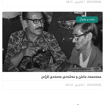
18:37
20/07/2026
بابەت و هەواڵ
محەممەد ماملێ و مەشەدی مەمەدی تارژەن
20:54
16/07/2026