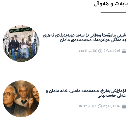
بابەت و هەواڵ
شینی مامۆستا وەفایی بۆ سەید عوبەیدیللای نەهری
بە دەنگی هونەرمەند محەممەدی ماملێ
07/25/2026
کاتژمێر
14:56
تۆمارێکی بەنرخ. محەممەد ماملی، خانە ماملێ و
عەلی حەسەنیانی
07/20/2026
کاتژمێر
18:37