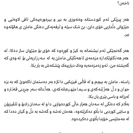
ناخەن؟
هەر پیرێکی ئەم کوردستانە وەنەوزی بە بیر و بیرەورەییەکی تافی لاوەتیی و
جێژوانی دڵداریی خۆی دابێ، بێ شک سرتە و لرفەیەکی دەنگی ماملێ ی هاتۆتەوە
بیر.
هەر گەنجێکی ئەم نیشتمانە بە کیژ و کوڕەوە کە خۆی بۆ جێژوان ساز دەکا، لە
هەر هەنگاوێکدا زەمزەمەی ئاهەنگێکی ماملێ یە لە سەر زاریەتی بۆ ئەوەی کە
گەیشتە جێ، ئەو زەمزەمەیە وەک دیارییەک پێشکەش بە یار بکا.
راستە، ماملێ بە بیچم و لە قاڵبی فیزیکیی دا تازە بەر دەستمان ناکەوێ کە بە بزە
جوان و دڵ هەژێنەکەی و سیما مێهرەبانەکەی، هەڵداتە سەر چڕینی قەتارە و
لەرزانە و باسی بێری یان بکا.
بەڵام کە دەنگی لە سەدان هەزار ماڵی کوردەواریی دا و لە سەدان رادیۆ و تلڤیزیۆن
و سایتی کوردیی دا بڵاو دەکرێتەوە، هەمان نەشە و گەشە بە دڵ و گیان دەدا کە
لە مەجلێسی خۆیدا بڵاوی دەکردەوە.