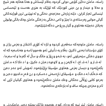
راستە، ماملێ دەڵێن کۆچی دوایی کردوە. بەڵام ئێستاش و هەتا هەتایە هەر شیخ
و مەلا و دیندار و بێ دینی کوردێک کە تۆزێک بە هزری هەست و ئێحساسی
ئینسانیی تەیار کرابێ، دێتە زیارەتی جەزەبەی دەنگی و لە نهێنیی ترین قوژبنەکانی
گیانی جوانیی پەرستانەی دا چێژ و تامی دەنگی بە زەنگی ماملێ وەک بانگی بولبولی
بەیانان دەچێتە هەناوی و گیان و ڕۆحی دەگەشێنێتەوە.
راستە، ماملێ ماوەیەکە سەفەری کردوە و تازە لە کۆڕی ئاشقان و بەزمی یاران و
کۆی دۆستاندا بەدیی ناکرێ، بەڵام بە دڵنیایی ئەو هەموو تاسە و هەناسەیە کە لە
دووی دەنگی سێحراویی ئەو، بە شەو و ڕۆژ و مانگ و ساڵ لە گەرما و لە سەرما،
لە شار و لە شاخ، لە لایەن پیر و لاوەوە بەیان دەکرێ، وا دەکا کە ماملێ
بگەڕێتەوە و دیسان بەزمی هەناوی مۆسیقا بڕازێنێتەوە. ئەویش ئەو دەم دەبێ
کە خەڵک لە دەنگ و مۆسیقای ناڕەسەنی دەسکرد و بێ فەڕ ماندوو دەبن و
بەرەو کانیی زوڵاڵی دەنگانی وەک ماملێ دەگەڕێنەوە و هەناوی گیانیان تژیی لە
تام و مەزەی چریکە ساف و لە بارەکەی دەکەنەوە.
ڕاستە، ماملێ ئیتر نییە کە وریای کوڕی هەموو ڕۆژێک بچێتە دەس ماچکردنی و