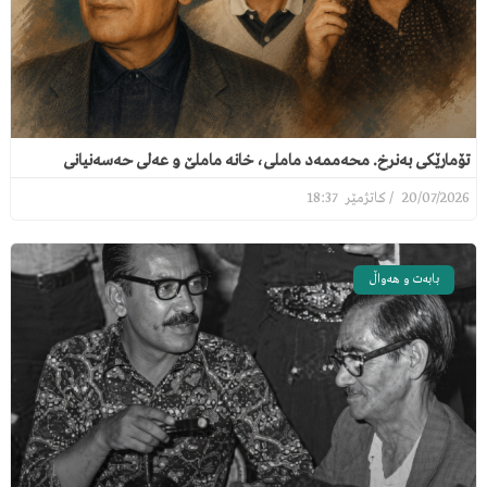
تۆمارێکی بەنرخ. محەممەد ماملی، خانە ماملێ و عەلی حەسەنیانی
18:37
20/07/2026
بابەت و هەواڵ