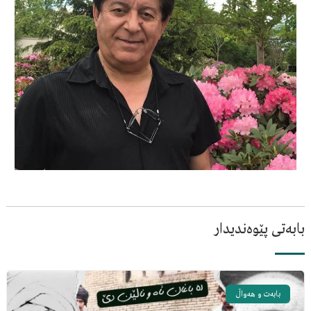
بابەتی پێوەندیدار
بابەت و هەواڵ