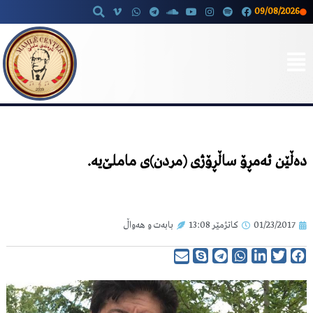
09/08/2026
Skip
to
content
دەڵێن ئەمڕۆ ساڵڕۆژی (مردن)ی ماملێ‌یە.
01/23/2017
کاتژمێر
13:08
بابەت و هەواڵ