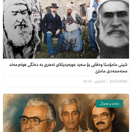
شینی مامۆستا وەفایی بۆ سەید عوبەیدیللای نەهری بە دەنگی هونەرمەند
محەممەدی ماملێ
14:56
25/07/2026
بابەت و هەواڵ