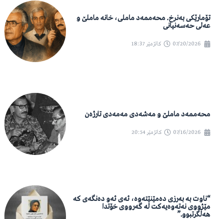
تۆمارێکی بەنرخ. محەممەد ماملی، خانە ماملێ و
عەلی حەسەنیانی
07/20/2026
کاتژمێر
18:37
محەممەد ماملێ و مەشەدی مەمەدی تارژەن
07/16/2026
کاتژمێر
20:54
“ناوت بە بەرزی دەمێنێتەوە، ئەی ئەو دەنگەی کە
مێژووی نەتەوەیەکت لە گەرووی خۆتدا
هەڵگرتبوو.”