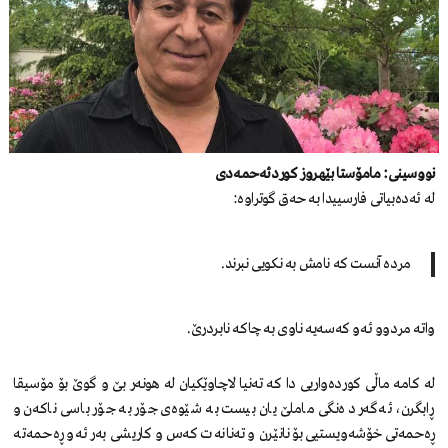
نووسینی: مامۆستا بێهروز کوردئەحمەدی
لە ئەدەبیاتی فارسییدا بە حەق گوتراوە:
مردە آنست کە نامش بە نکویی نبرند.
واتە مردوو ئەو کەسەیە ناوی بە چاکە نابردرێ.
لە کامە ماڵی کوردەواریی دا کە تەنیا لاچاوێکیان لە هونەر بێ و گوێ بۆ مۆسیقا
ڕابگرن، ئەگەر دەنگی ماملێ یان بیست بە شێوەی جۆر بە جۆر باسی ناکەن و
ڕەحمەتی خۆشەویستیی بۆ نانێرن و تەنانەت کەس و کاریشی بەر ئەو ڕەحمەتە