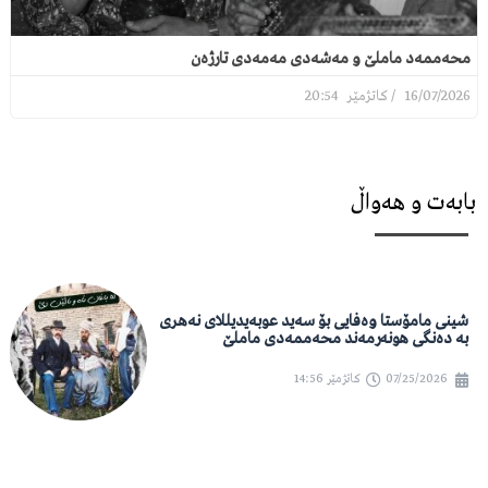
محەممەد ماملێ و مەشەدی مەمەدی تارژەن
20:54
16/07/2026
بابەت و هەواڵ
شینی مامۆستا وەفایی بۆ سەید عوبەیدیللای نەهری
بە دەنگی هونەرمەند محەممەدی ماملێ
07/25/2026
کاتژمێر
14:56