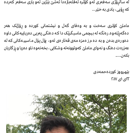
لە ساڵڕۆژی سەفەری ئەو کۆترە تەقڵەبازەدا ئەشێ بێژین ئەو یاری سەفەر کەردە
کە ڕۆیی، یادی بە خێر…
ماملێ کۆتری سەخت و بە وەفای گەل و نیشتمانی کوردە و ڕۆژێک هەر
دەگەڕێتەوە. رەنگە لە بیچمی ماسیگرێک دا کە دەنگی پەریی دەریاییەکانی داوە
دەورەی بدەن و بە دەم زەمزەمەی قەتارەی ئەو، پۆل پۆل ماسییەکانی کە لە
عەزرەت دەنگ و نەوای ماملێ کەوتوونەتە وشکایی، بخەنەوە ناو دەریا و ڕزگاریان
بکەن…..
بێهرووز کوردەحمەدی
٢٢ی ١ی ٢٠١٧