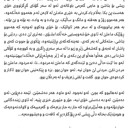
ریشی بۆ بتاشێ و ماچی گەرمی باوکانەی ئەو لە سەر گۆنای گڕگرتووی خۆی
هەست پێ بکا. بەڵام یادکردنی بە خێری ماملێ لە لایەن ئەم هەموو خەڵکەوە،
هەر هەموو رۆژ و هەفتە و مانگ و ساڵێک، بێ وادە و بە وادە، بە بۆنە و بێ بۆنە،
بە هەر بیانوویەک و لە سەر هەر ئاواتێک، بۆ خۆی وەکوو ئەوەیە کە هەموو
ڕۆژێک ماملێ لە ئاوی خۆشەویستیی خەڵکدا بشۆی، عەتری لێ دەی، ردێنی بۆ
بتاشی، جلەکانی لە بەر کەی، عەینەکەکەی بڕازێنیتەوە، پێڵاوی بۆ جووت کەی و
پاشان لە تەبەق و کەشەفی زێڕ و زیو دا لە سەر سەری ڕاگری و بە کووچە و کۆڵانی
شاردا بی بەی هەڵوا هەڵوای پێ بکەی و لە ژێر چەپڵەڕێزانی خەڵکدا بیهێنیتەوە،
ئەو جا لێت حاڵی دەبێ و تێدەگەی کە ماملێ نەمردوە…نا، نەمردوە. ماملێ بۆ
مردن نابێ. مردنی لێ جوان نیە. ئەو جوان بوو. بزە و پێکەنینی جوان بوو ئاکار و
کردەوەی جوان بوو. گفت و لفتی زەریف و لە بەردڵان بوو.
ئەو نەهاتبوو کە بچێ. ئەو نەچوە. ئەو ماوە. هەر دەشمێنێ. ئێمە دەڕۆین،ئەو
دەمێنێ. ئەو بە دەستی خۆی نیە، مۆر و مێهری خزری پێیە. لە ئاوی زیندەگانیی
خواردۆتەوە و هەڵبژێردراوە کە جار بە جار بزەیەک و گەرمییەک و لاواندنەوەیەک
و هومێدێک بخاتە دڵی ڕیشی ئەم ڕۆژگارە پڕ لە ئافەت و وەیشوومەیە…