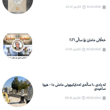
01/22/2026
کاتژمێر
23:23
خەڵاتی ماملێ بۆ ساڵی ٢٠٢٦
01/20/2026
کاتژمێر
17:05
لە یادی ١٠٠ ساڵەی لەدایکبوونی ماملی دا – هیوا
ساعیدی
06/02/2025
کاتژمێر
09:43